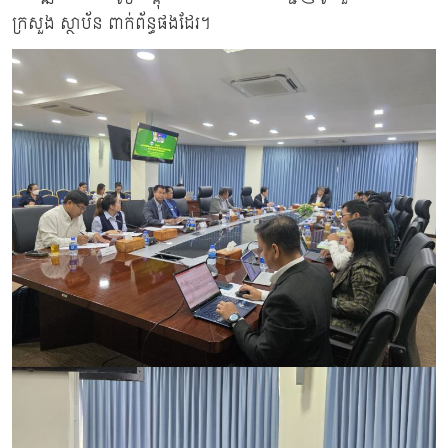
ក្រសួង ស្ថាប័ន ពាក់ព័ន្ធផងដែរ។