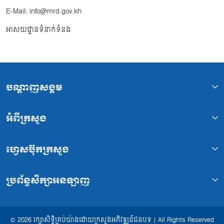
E-Mail: info@mrd.gov.kh
អាសយដ្ឋានទំនាក់ទំនង
បណ្ដាញសង្គម
អំពីក្រសួង
ហ្វេសប៊ុកក្រសួង
ប្រព័ន្ធសិក្សាអនឡាញ
© 2026 រក្សាសិទ្ធិគ្រប់យ៉ាងដោយក្រសួងអភិវឌ្ឍន៍ជនបទ | All Rights Reserved