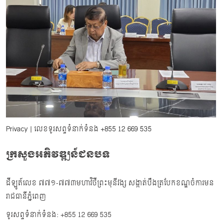
Privacy
| លេខទូរសព្ទទំនាក់ទំនង
+855 12 669 535
ក្រសួងអភិវឌ្ឍន៍ជនបទ
ដីឡូត៍លេខ ៧៧១-៧៧៣មហាវិថីព្រះមុនីវង្ស សង្កាត់បឹងត្របែកខណ្ឌចំការមន
រាជធានីភ្នំពេញ
ទូរសព្ទទំនាក់ទំនង: +855 12 669 535