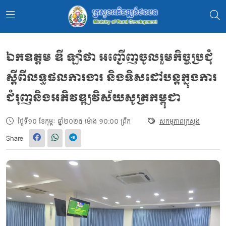
ឯកឧត្ដម ឌី ឡាំថា អញ្ជើញចូលរួមកិច្ចប្រជុំ
ស្ដីពីលទ្ធផលការងារ និងទិសដៅបន្តក្នុងការ
ជំរុញនិងអភិវឌ្ឍវិស័យសូត្រកម្ពុជា
ថ្ងៃទី១០ ខែកុម្ភៈ ឆ្នាំ២០២៥ ម៉ោង ១០:០០ ព្រឹក
សកម្មភាពក្រសួង
Share