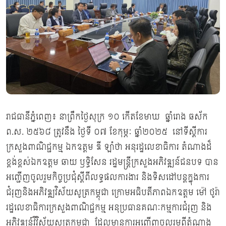
រាជធានីភ្នំពេញ៖ នាព្រឹកថ្ងៃសុក្រ ១០ កើតខែមាឃ ឆ្នាំរោង ឆស័ក
ព.ស. ២៥៦៨ ត្រូវនឹង ថ្ងៃទី ០៧ ខែកុម្ភៈ ឆ្នាំ២០២៥ នៅទីស្តីការ
ក្រសួងពាណិជ្ជកម្ម ឯកឧត្ដម ឌី ឡាំថា អនុរដ្ឋលេខាធិការ តំណាងដ៏
ខ្ពង់ខ្ពស់ឯកឧត្តម ឆាយ ឫទ្ធិសែន រដ្ឋមន្ត្រីក្រសួងអភិវឌ្ឍន៍ជនបទ បាន
អញ្ជើញចូលរួមកិច្ចប្រជុំស្ដីពីលទ្ធផលការងារ និងទិសដៅបន្តក្នុងការ
ជំរុញនិងអភិវឌ្ឍវិស័យសូត្រកម្ពុជា ក្រោមអធិបតីភាពឯកឧត្តម ម៉ៅ ថូរ៉ា
រដ្ឋលេខាធិការក្រសួងពាណិជ្ជកម្ម អនុប្រធានគណៈកម្មការជំរុញ និង
អភិវឌ្ឍន៍វិវិស័យសូត្រកម្ពុជា ដែលមានការអញ្ជើញចូលរួមពីតំណាង