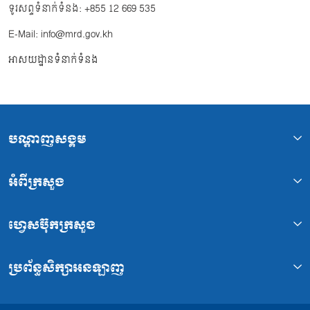
ទូរសព្ទទំនាក់ទំនង: +855 12 669 535
E-Mail: info@mrd.gov.kh
អាសយដ្ឋានទំនាក់ទំនង
បណ្ដាញសង្គម
អំពីក្រសួង
ហ្វេសប៊ុកក្រសួង
ប្រព័ន្ធសិក្សាអនឡាញ