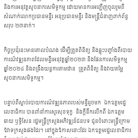
និងការអនុវត្តសូចនាករសមិទ្ធកម្ម ដោយមានការអញ្ជើញចូលរួមពី
សំណាក់លោកប្រធានមន្ទីរ អនុប្រធានមន្ទីរ និងមន្ត្រីជំនាញពាក់ព័ន្ធ
សរុប ២៣នាក់។
កិច្ចប្រជុំនេះមានគោលបំណង ដើម្បីត្រួតពិនិត្យ និងឆ្លុះបញ្ចាំងពីរបាយ
ការណ៍វឌ្ឍនភាពដែលមន្ទីរអនុវត្តឆ្នាំ២០២៣ និងផែនការសមិទ្ធកម្ម
ឆ្នាំ២០២៤ និងពង្រឹងយន្តការតាមដាន ត្រួតពិនិត្យ និងវាយតម្លៃ
សូចនាករសមិទ្ធកម្ម។
បន្ទាប់ពីស្ដាប់របាយការណ៍វឌ្ឍនភាពរបស់មន្ទីររួចមក ឯកឧត្ដមរដ្ឋ
លេខាធិការ បានពាំនាំការសួរសុខទុក្ខ និងក្តីនឹករលឹកពី ឯកឧត្ដម
ឆាយ ឫទ្ធិសែន រដ្ឋមន្ត្រីក្រសួងអភិវឌ្ឍន៍ជនបទ ជូនចំពោះមន្ត្រីក្រោម
ឱវាទក្រសួងផងដែរ។ នៅក្នុងឱកាសនោះដែរ ឯកឧត្ដមរដ្ឋលេខាធិការ