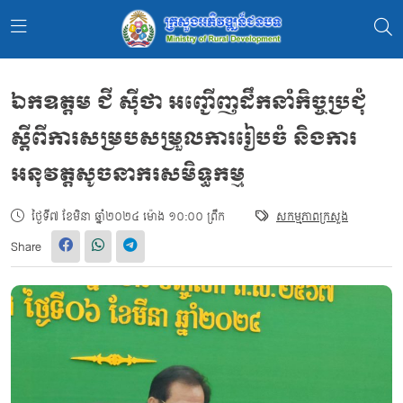
ឯកឧត្ដម ជី ស៊ីថា អញ្ជើញដឹកនាំកិច្ចប្រជុំ
ស្ដីពីការសម្របសម្រួលការរៀបចំ និងការ
អនុវត្តសូចនាករសមិទ្ធកម្ម
ថ្ងៃទី៧ ខែមិនា ឆ្នាំ២០២៤ ម៉ោង ១០:០០ ព្រឹក
សកម្មភាពក្រសួង
Share