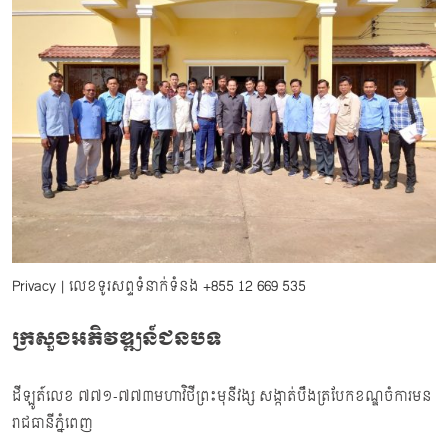
Privacy
| លេខទូរសព្ទទំនាក់ទំនង
+855 12 669 535
ក្រសួងអភិវឌ្ឍន៍ជនបទ
ដីឡូត៍លេខ ៧៧១-៧៧៣មហាវិថីព្រះមុនីវង្ស សង្កាត់បឹងត្របែកខណ្ឌចំការមន
រាជធានីភ្នំពេញ