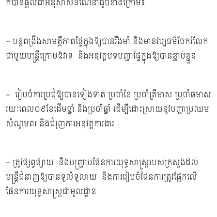
ក៏បានផ្ដល់ជាអនុសាសន៍ណែនាំដូចខាងក្រោម៖
– បន្តពង្រឹងសាមគ្គីភាពផ្ទៃក្នុងឱ្យបានរឹងមាំ និងមានវប្បធម៌ចែករំលែក
ជាមួយមន្រ្តីក្រោមឱវាទ និងអនុវត្តបទបញ្ជាផ្ទៃក្នុងឱ្យបានខ្ជាប់ខ្ជួន
– រៀបចំការប្រជុំឱ្យបានទៀងទាត់ ប្រចាំខែ ប្រចាំត្រីមាស ប្រចាំឆមាស
រយៈពេល០៩ខែដើមឆ្នាំ និងប្រចាំឆ្នាំ ដើម្បីដោះស្រាយនូវបញ្ហាប្រឈម
សំណូមពរ និងជំរុញការអនុវត្តការងារ
– ត្រូវផ្សព្វផ្សាយ និងបញ្ជ្រាបផែនការយុទ្ធសាស្ត្ររបស់ក្រសួងដល់
មន្ត្រីជំនាញឱ្យបានទូលំទូលាយ និងការរៀបចំផែនការត្រូវផ្អែកលើ
ផែនការយុទ្ធសាស្ត្រជាមូលដ្ឋាន