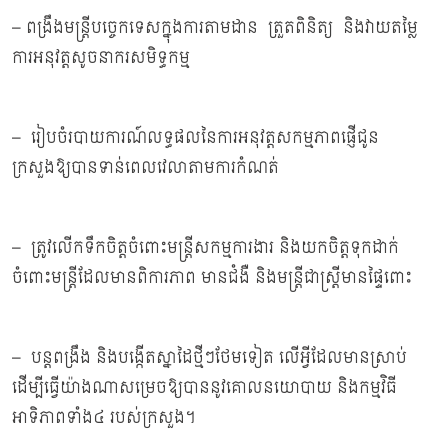
– ពង្រឹងមន្ត្រីបច្ចេកទេសក្នុងការតាមដាន ត្រួតពិនិត្យ និងវាយតម្លៃ
ការអនុវត្តសូចនាករសមិទ្ធកម្ម
– រៀបចំរបាយការណ៍លទ្ធផលនៃការអនុវត្តសកម្មភាពផ្ញើជូន
ក្រសួងឱ្យបានទាន់ពេលវេលាតាមការកំណត់
– ត្រូវលើកទឹកចិត្តចំពោះមន្ត្រីសកម្មការងារ និងយកចិត្តទុកដាក់
ចំពោះមន្រ្តីដែលមានពិការភាព មានជំងឺ និងមន្ត្រីជាស្ត្រីមានផ្ទៃពោះ
– បន្តពង្រឹង និងបង្កើតស្នាដៃថ្មីៗថែមទៀត លើអ្វីដែលមានស្រាប់
ដើម្បីធ្វើយ៉ាងណាសម្រេចឱ្យបាននូវគោលនយោបាយ និងកម្មវិធី
អាទិភាពទាំង៤ របស់ក្រសួង។