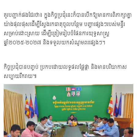
គួរបញ្ជាក់ផងដែរថា៖ ក្នុងកិច្ចប្រជុំនេះក៏បានបើកឱ្យមានការពិភាក្សាគ្នា
យ៉ាងផុលផុសដើម្បីស្វែងរកធាតុចូលបន្ថែម បញ្ហាផ្សេងៗរបស់មន្ទីរ
សម្រាប់ដោះស្រាយ ដើម្បីត្រៀមរៀបចំផែនការយុទ្ធសាស្ត្រ
ឆ្នាំ២០២៥-២០២៧ និងទទួលយកសំណូមពរផ្សេងៗ។
កិច្ចប្រជុំបានបញ្ចប់ ប្រកបដោយលទ្ធផលផ្លែផ្កា និងមានបរិយាកាស
សប្បាយរីករាយ៕