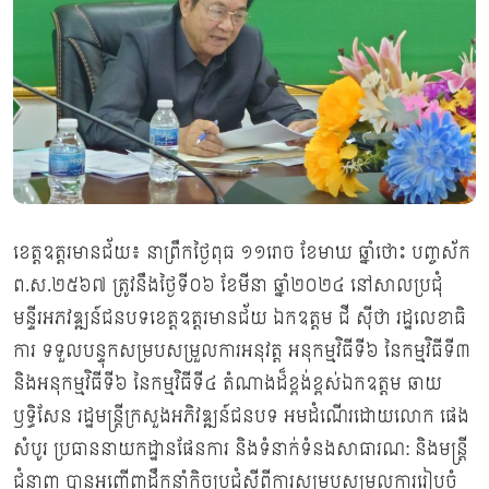
ខេត្តឧត្ដរមានជ័យ៖ នាព្រឹកថ្ងៃពុធ ១១រោច ខែមាឃ ឆ្នាំថោះ បញ្ចស័ក
ព.ស.២៥៦៧ ត្រូវនឹងថ្ងៃទី០៦ ខែមីនា ឆ្នាំ២០២៤ នៅសាលប្រជុំ
មន្ទីរអភវឌ្ឍន៍ជនបទខេត្តឧត្តរមានជ័យ ឯកឧត្ដម ជី ស៊ីថា រដ្ឋលេខាធិ
ការ ទទួលបន្ទុកសម្របសម្រួលការអនុវត្ត អនុកម្មវិធីទី៦ នៃកម្មវិធីទី៣
និងអនុកម្មវិធីទី៦ នៃកម្មវិធីទី៤ តំណាងដ៏ខ្ពង់ខ្ពស់ឯកឧត្តម ឆាយ
ឫទ្ធិសែន រដ្ឋមន្ត្រីក្រសួងអភិវឌ្ឍន៍ជនបទ អមដំណើរដោយលោក ផេង
សំបូរ ប្រធាននាយកដ្ឋានផែនការ និងទំនាក់ទំនងសាធារណ: និងមន្ត្រី
ជំនាញ បានអញ្ជើញដឹកនាំកិច្ចប្រជុំស្ដីពីការសម្របសម្រួលការរៀបចំ