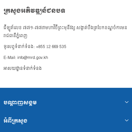
ក្រសួងអភិវឌ្ឍន៍ជនបទ
ដីឡូត៍លេខ ៧៧១-៧៧៣មហាវិថីព្រះមុនីវង្ស សង្កាត់បឹងត្របែកខណ្ឌចំការមន
រាជធានីភ្នំពេញ
ទូរសព្ទទំនាក់ទំនង: +855 12 669 535
E-Mail: info@mrd.gov.kh
អាសយដ្ឋានទំនាក់ទំនង
បណ្ដាញសង្គម
អំពីក្រសួង