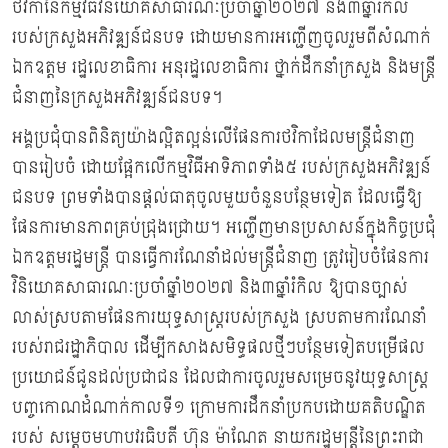
ថវិកានៃកម្មវិធីវិនិយោគសាធារណៈប្រចាំឆ្នាំ២០២៧ និង៣ឆ្នាំរំកិល
របស់ក្រសួងអភិវឌ្ឍន៍ជនបទ ដោយមានការអញ្ជើញចូលរួមពីសំណាក់
ឯកឧត្ដម រដ្ឋលេខាធិការ អនុរដ្ឋលេខាធិការ ថ្នាក់ដឹកនាំក្រសួង និងមន្រ្ដី
ជំនាញនៃក្រសួងអភិវឌ្ឍន៍ជនបទ។
អង្គប្រជុំបានពិនិត្យយ៉ាងល្អិតល្អន់លើផែនការថវិកាដែលមន្ដ្រីជំនាញ
បានរៀបចំ ដោយផែ្អកលើកម្មវិធីអាទិភាពទាំង៥ របស់ក្រសួងអភិវឌ្ឍន៍
ជនបទ ព្រមទាំងបានផ្ដល់ធាតុចូលមួយចំនួនបន្ថែមទៀត ដែលធ្វើឱ្យ
ផែនការមានភាពគ្រប់ជ្រុងជ្រោយ។ អញ្ជើញមានប្រសាសន៍ក្នុងកិច្ចប្រជុំ
ឯកឧត្តមរដ្ឋមន្ដ្រី បានធ្វើការណែនាំដល់មន្ដ្រីជំនាញ ត្រូវរៀបចំផែនការ
វិនិយោគសាធារណៈប្រចាំឆ្នាំ២០២៧ និង៣ឆ្នាំរំកិល ឱ្យបានច្បាស់
លាស់ស្របតាមផែនការយុទ្ធសាស្ដ្ររបស់ក្រសួង ស្របតាមការណែនាំ
របស់រាជរដ្ឋាភិបាល ដើម្បីកសាងសមិទ្ធផលថ្មីៗបន្ថែមទៀតបម្រើផល
ប្រយោជន៍ជូនដល់ប្រជាជន ដែលជាការចូលរួមសម្រេចនូវយុទ្ធសាស្ដ្រ
បញ្ចកោណដំណាក់កាលទី១ ក្រោមការដឹកនាំប្រកបដោយគតិបណ្ឌិត
របស់ សម្ដេចមហាបវរធិបតី ហ៊ុន ម៉ាណែត នាយករដ្ឋមន្ដ្រីនៃព្រះរាជា