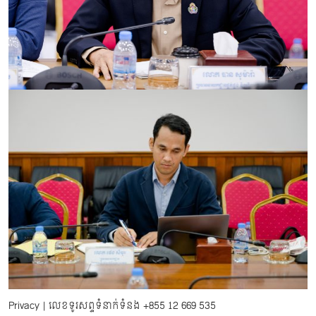
Privacy
| លេខទូរសព្ទទំនាក់ទំនង
+855 12 669 535