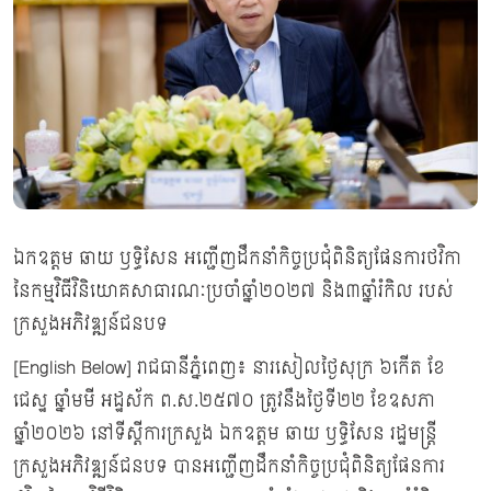
ឯកឧត្ដម ឆាយ ឫទ្ធិសែន អញ្ជើញដឹកនាំកិច្ចប្រជុំពិនិត្យផែនការថវិកា
នៃកម្មវិធីវិនិយោគសាធារណៈប្រចាំឆ្នាំ២០២៧ និង៣ឆ្នាំរំកិល របស់
ក្រសួងអភិវឌ្ឍន៍ជនបទ
[English Below] រាជធានីភ្នំពេញ៖ នារសៀលថ្ងៃសុក្រ ៦កើត ខែ
ជេស្ឋ ឆ្នាំមមី អដ្ឋស័ក ព.ស.២៥៧០ ត្រូវនឹងថ្ងៃទី២២ ខែឧសភា
ឆ្នាំ២០២៦ នៅទីស្ដីការក្រសួង ឯកឧត្ដម ឆាយ ឫទ្ធិសែន រដ្ឋមន្ត្រី
ក្រសួងអភិវឌ្ឍន៍ជនបទ បានអញ្ជើញដឹកនាំកិច្ចប្រជុំពិនិត្យផែនការ