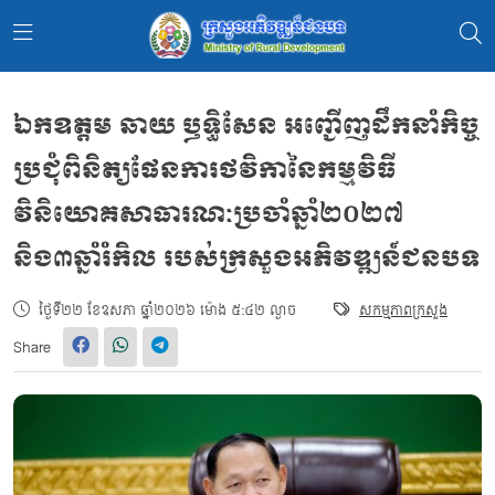
ឯកឧត្ដម ឆាយ ឫទ្ធិសែន អញ្ជើញដឹកនាំកិច្ច
ប្រជុំពិនិត្យផែនការថវិកានៃកម្មវិធី
វិនិយោគសាធារណៈប្រចាំឆ្នាំ២០២៧
និង៣ឆ្នាំរំកិល របស់ក្រសួងអភិវឌ្ឍន៍ជនបទ
ថ្ងៃទី២២ ខែឧសភា ឆ្នាំ២០២៦ ម៉ោង ៥:៤២ ល្ងាច
សកម្មភាពក្រសួង
Share