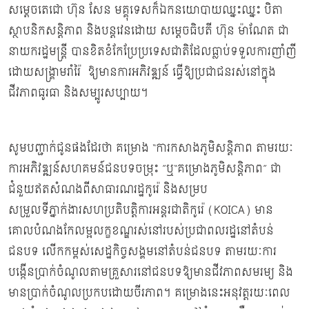
សម្ដេចតេជោ ហ៊ុន សែន មគ្គុទេសក៏ឯកនយោបាយឈ្នះឈ្នះ បិតា
ស្ថាបនិកសន្តិភាព និងបន្ដវេនដោយ សម្ដេចធិបតី ហ៊ុន ម៉ាណែត ជា
នាយករដ្ឋមន្ដ្រី បានខិតខំកែប្រែប្រទេសជាតិដែលធ្លាប់ទទួលការញាំញី
ដោយសង្គ្រាមរាំរ៉ៃ ឱ្យមានការអភិវឌ្ឍន៍ ធ្វើឱ្យប្រជាជនរស់នៅក្នុង
ជីវភាពធូរធា និងសម្បូរសប្បាយ។
សូមបញ្ជាក់ជូនផងដែរថា គម្រោង “ការកសាងភូមិសន្តិភាព តាមរយៈ
ការអភិវឌ្ឍន៍សហគមន៍ជនបទចម្រុះ ”ឬ“គម្រោងភូមិសន្តិភាព” ជា
ជំនួយឥតសំណងពីសាធារណរដ្ឋកូរ៉េ និងសម្រប
សម្រួលទីភា្នក់ងារសហប្រតិបត្តិការអន្តរជាតិកូរ៉េ (KOICA) មាន
គោលបំណងកែលម្អលក្ខខណ្ឌរស់នៅរបស់ប្រជាពលរដ្ឋនៅតំបន់
ជនបទ លើកកម្ពស់សេដ្ឋកិច្ចសង្គមនៅតំបន់ជនបទ តាមរយៈការ
បង្កើនប្រាក់ចំណូលតាមគ្រួសារនៅជនបទឱ្យមានជីវភាពសមរម្យ និង
មានប្រាក់ចំណូលប្រកបដោយចីរភាព។ គម្រោងនេះអនុវត្តរយៈពេល