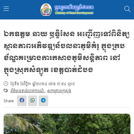
ឯកឧត្ដម ឆាយ ឫទ្ធិសែន អញ្ជើញទៅពិនិត្យ
ស្ថានភាពអភិវឌ្ឍន៍ចលនាភូមិគំរូ ក្នុងក្រប
ខ័ណ្ឌគម្រោងការកសាងភូមិសន្តិភាព នៅ
ក្នុងស្រុកសំឡូត ខេត្តបាត់ដំបង
ថ្ងៃទី៥ ខែវិច្ឆិកា ឆ្នាំ២០២៤ ម៉ោង ៣:៥៤ ល្ងាច
ព័ត៌មានទាន់ហេតុការណ៍
,
សកម្មភាពក្រសួង
Share