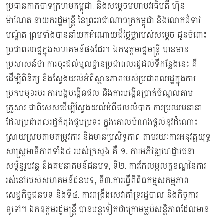
ប្រធានកាកបាទក្រហមកម្ពុជា, និងសម្ដេចមហាបវរធិបតី ហ៊ុន
ម៉ាណែត នាយករដ្ឋមន្ត្រី នៃព្រះរាជាណាចក្រកម្ពុជា និងលោកជំទាវ
បណ្ឌិត ព្រមទាំងបាននាំយកអំណោយដ៏ថ្លៃថ្លារបស់សម្ដេច ជូនចំពោះ
ប្រជាពលរដ្ឋក្នុងសហគមន៍ផងដែរ។ ឯកឧត្តមរដ្ឋមន្ដ្រី បានមាន
ប្រសាសន៍ថា ការចុះដល់មូលដ្ឋានប្រជាពលរដ្ឋដល់ទីកន្លែងនេះ គឺ
ដើម្បីពិនិត្យ និងស្វែងយល់អំពីស្ថានភាពរបស់ប្រជាពលរដ្ឋក្នុងការ
ប្រកបមុខរបរ ការបង្កបង្កើនផល និងការបង្កើនប្រាក់ចំណូលតាម
គ្រួសារ ជាពិសេសដើម្បីស្វែងយល់អំពីផលលំបាក ការប្រឈមនានា
ដែលប្រជាពលរដ្ឋកំពុងជួបប្រទះ ក្នុងគោលបំណងផ្ដល់នូវដំណោះ
ស្រាយស្របតាមតម្រូវការ និងមានប្រសិទ្ធភាព តាមរយៈការអនុវត្តយុទ្ធ
សាស្ដ្រអាទិភាពទាំង៤ របស់ក្រសួង គឺ ១. ការអភិវឌ្ឍហេដ្ឋារចនា
សម្ព័ន្ធរូបវន្ត និងគមនាគមន៍ជនបទ, ទី២. ការកែលម្អលក្ខខណ្ឌនៃការ
រស់នៅរបស់សហគមន៍ជនបទ, ទី៣.ការធ្វើពិពិធកម្មសកម្មភាព
សេដ្ឋកិច្ចជនបទ និងទី៤. ការពង្រឹងសេវាគាំទ្ររដ្ឋបាល និងកិច្ចការ
ទូទៅ។ ឯកឧត្តមរដ្ឋមន្ដ្រី បានបន្ដទៀតថាក្រោមម្លប់សន្ដិភាពដែលមាន