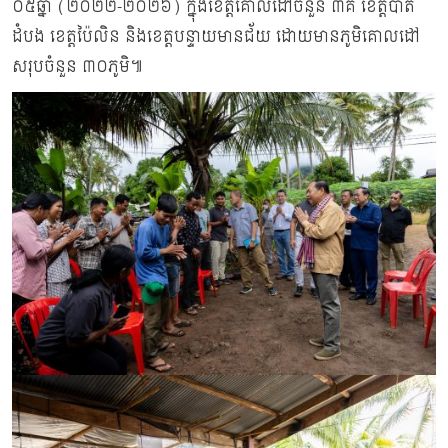
០៥ឆ្នាំ (២០២២-២០២៦) ក្នុងខេត្តគោលដៅចំនួន ៣គឺ ខេត្តបាត់
ដំបង ខេត្តប៉ៃលិន និងខេត្តបន្ទាយមានជ័យ ដោយមានភូមិគោលដៅ
សរុបចំនួន ៣០ភូមិ៕