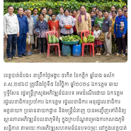
ខេត្តបាត់ដំបង៖ នាព្រឹកថ្ងៃអង្គារ ៥កើត ខែកត្ដិក ឆ្នាំរោង ឆស័ក
ព.ស.២៥៦៨ ត្រូវនឹងថ្ងៃទី៥ ខែវិច្ឆិកា ឆ្នាំ២០២៤ ឯកឧត្ដម ឆាយ
ឫទ្ធិសែន រដ្ឋមន្រ្ដីក្រសួងអភិវឌ្ឍន៍ជនបទ អមដំណើរដោយ ឯកឧត្ដម
រដ្ឋលេខាធិការប្រចាំការ ឯកឧត្ដម រដ្ឋលេខាធិការ អនុរដ្ឋលេខាធិការ
អគ្គនាយក ប្រធាននាយកដ្ឋាន និងមន្ដ្រីជំនាញ បានអញ្ជើញទៅពិនិត្យ
ស្ថានភាពអភិវឌ្ឍន៍ចលនាភូមិគំរូ ក្នុងក្របខ័ណ្ឌគម្រោងការកសាងភូមិ
សន្តិភាព តាមរយៈការអភិវឌ្ឍសហគមន៍ជនបទចម្រុះ នៅក្នុងខេត្តបាត់