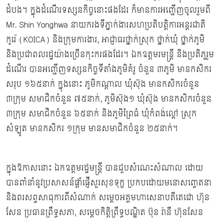
ដំបង។ ក្នុងដំណើរទស្សនកិច្ចនោះផងដែរ ក៏មានការអញ្ជើញចូលរួមពី
Mr. Shin Yonghwa នាយករងទីភា្នក់ងារសហប្រតិបត្តិការអន្តរជាតិ
កូរ៉េ (KOICA) និងក្រុមការងារ, អាជ្ញាធរថ្នាក់ស្រុក ថ្នាក់ឃុំ ថ្នាក់ភូមិ
និងប្រជាពលរដ្ឋយ៉ាងច្រើនកុះករផងដែរ។ ឯកឧត្ដមរមន្រ្ដី និងប្រតិភូរួម
ដំណើរ បានអញ្ជើញទស្សនកិច្ចទីតាំងភូមិគំរូ ចំនួន ៣ភូមិ មានកសិករ
សរុប ១៦៥នាក់ ក្នុងនោះ ភូមិកណ្ដាល ឃុំស៊ុង មានកសិករចំនួន
៣ក្រុម សមាជិកចំនួន ៧៥នាក់, ភូមិស៊ុង១ ឃុំស៊ុង មានកសិករចំនួន
៣ក្រុម សមាជិកចំនួន ៦៥នាក់ និងភូមិព្រៃធំ ឃុំកំពង់ល្ពៅ ស្រុក
សំឡូត មានកសិករ ១ក្រុម មានសមាជិកចំនួន ២៥នាក់។
ក្នុងឱកាសនោះ ឯកឧត្តមរដ្ឋមន្ដ្រី បានជួបសំណេះសំណាល ដោយ
បានពាំនាំនូវប្រសាសន៍ផ្ដាំផ្ញើសួរសុខទុក្ខ ប្រកបដោយមនោសញ្ចេតនា
និងពរសព្ទសាធុការពីសំណាក់ សម្ដេចអគ្គមហាសេនាបតីតេជោ ហ៊ុន
សែន ប្រធានព្រឹទ្ធសភា, សម្តេចកិត្តិព្រឹទ្ធបណ្ឌិត ប៊ុន រ៉ានី ហ៊ុនសែន