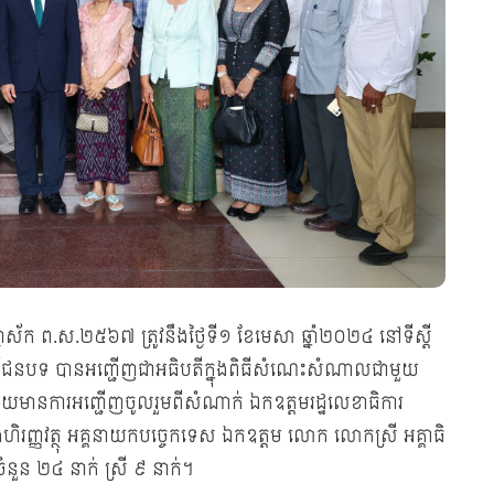
 បញ្ចស័ក ព.ស.២៥៦៧ ត្រូវនឹងថ្ងៃទី១ ខែមេសា ឆ្នាំ២០២៤ នៅទីស្ដី
ិវឌ្ឍន៍ជនបទ បានអញ្ជើញជាអធិបតីក្នុងពិធីសំណេះសំណាលជាមួយ
 ដោយមានការអញ្ជើញចូលរួមពីសំណាក់ ឯកឧត្ដមរដ្ឋលេខាធិការ
ហិរញ្ញវត្ថុ អគ្គនាយកបច្ចេកទេស ឯកឧត្ដម លោក លោកស្រី អគ្គាធិ
៍ចំនួន ២៤ នាក់ ស្រី ៩ នាក់។