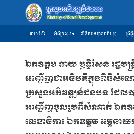
គេហទំព័រ
អំពីក្រសួង
លិខិតបទដ្ឋានគតិយុត្ត
ព្រឹ
ឯកឧត្ដម ឆាយ ឫទ្ធិសែន រដ្ឋមន្
អញ្ជើញជាអធិបតីក្នុងពិធីសំណ
ក្រសួងអភិវឌ្ឍន៍ជនបទ ដែលប
អញ្ជើញចូលរួមពីសំណាក់ ឯកឧត្ដ
លេខាធិការ ឯកឧត្ដម អគ្គនាយករ