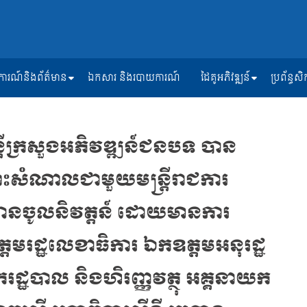
ត្តិការណ៍និងព័ត៌មាន
ឯកសារ និងរបាយការណ៍
ដៃគូអភិវឌ្ឍន៍
ប្រព័ន្ធ
ត្រីក្រសួងអភិវឌ្ឍន៍ជនបទ បាន
េះសំណាលជាមួយមន្ត្រីរាជការ
ានចូលនិវត្តន៍ ដោយមានការ
មរដ្ឋលេខាធិការ ឯកឧត្ដមអនុរដ្ឋ
ដ្ឋបាល និងហិរញ្ញវត្ថុ អគ្គនាយក