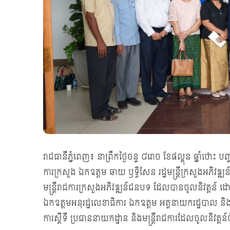
រាជធានីភ្នំពេញ៖ នាព្រឹកថ្ងៃចន្ទ ៨រោច ខែផល្គុន ឆ្នាំថោះ
ការក្រសួង ឯកឧត្ដម ឆាយ ឫទ្ធិសែន រដ្ឋមន្ត្រីក្រសួងអភ
មន្ត្រីរាជការក្រសួងអភិវឌ្ឍន៍ជនបទ ដែលបានចូលនិវត្តន៍
ឯកឧត្ដមអនុរដ្ឋលេខាធិការ ឯកឧត្ដម អគ្គនាយករដ្ឋបាល និង
ការស្ដីទី ប្រធាននាយកដ្ឋាន និងមន្ត្រីរាជការដែលចូលនិវត្តន