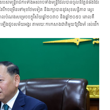
់មន្ត្រីរាជការទាំងអស់រាប់ទាំងមន្ត្រីដែលបានចូលនិវត្តន៍ផងដែរ
តែរីកចម្រើនទៅមុខថែមទៀត និងរក្សាបាននូវសុខសន្តិភាព ស្ថេរ
ងគោលបំណងសម្រេចចក្ខុវិស័យឆ្នាំ២០៣០ និងឆ្នាំ២០៥០ ពោលគឺ
ស់ឡើងដូចសម័យអង្គរ តាមរយៈការកសាងជាតិមួយឱ្យរឹងមាំ រស់រវើក