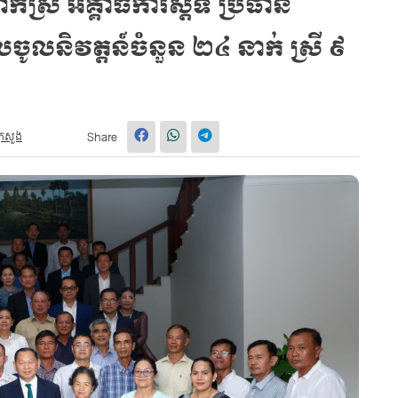
រី អគ្គាធិការស្ដីទី ប្រធាន
ចូលនិវត្តន៍ចំនួន ២៤ នាក់ ស្រី ៩
្រសួង
Share