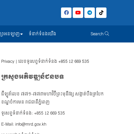
សិក្សាអនឡាញ
ទំនាក់ទំនងយើង
Search
Privacy
| លេខទូរសព្ទទំនាក់ទំនង
+855 12 669 535
ក្រសួងអភិវឌ្ឍន៍ជនបទ
ដីឡូត៍លេខ ៧៧១-៧៧៣មហាវិថីព្រះមុនីវង្ស សង្កាត់បឹងត្របែក
ខណ្ឌចំការមន រាជធានីភ្នំពេញ
ទូរសព្ទទំនាក់ទំនង: +855 12 669 535
E-Mail: info@mrd.gov.kh