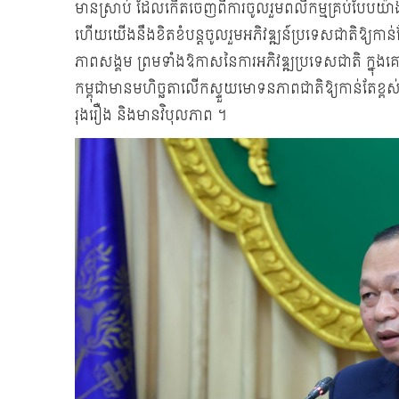
មានស្រាប់ ដែលកើតចេញពីការចូលរួមពលីកម្មគ្រប់បែបយ៉ាងរបស
ហើយយើងនឹងខិតខំបន្តចូលរួមអភិវឌ្ឍន៍ប្រទេសជាតិឱ្យកាន់
ភាពសង្គម ព្រមទាំងឱកាសនៃការអភិវឌ្ឍប្រទេសជាតិ ក្នុ
កម្ពុជាមានមហិច្ឆតាលើកស្ទួយមោទនភាពជាតិឱ្យកាន់តែខ្ព
រុងរឿង និងមានវិបុលភាព ។