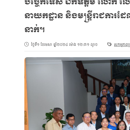
បច្ចេកទេស ឯកឧត្ដម លោក លោកស្
នាយកដ្ឋាន និងមន្ត្រីរាជការដែល
នាក់។
ថ្ងៃទី១ ខែមេសា ឆ្នាំ២០២៤ ម៉ោង ១២:៣១ ល្ងាច
សកម្មភាពក