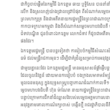
ជាកិច្ចចាប់ផ្ដើមនៃកម្មវិធី ឯកឧត្ដម ឆាយ ប្ញទ្ធិសែន បានពាំន
រលឹក និងស្រលាញ់យ៉ាងជ្រាលជ្រៅបំផុត ពីសំណាក់សម្តេចអគ្
ព្រះមហាក្សត្រ និងជាអតីតនាយករដ្ឋមន្ត្រីនៃព្រះរាជាណាចក្រកម្
កាកបាទក្រហមកម្ពុជា និងពីសំណាក់សម្តេចមហាបវរធិបតី ហ៊
ជំទាវបណ្ឌិត ជូនចំពោះឯកឧត្តម លោកជំទាវ ក៏ដូចជាអតីតមន
ផងដែរ។
ឯកឧត្ដមរដ្ឋមន្ត្រី បានបន្តទៀតថា ការរៀបចំកម្មវិធីស
ធម៌ ដល់មន្ត្រីរាជការមុនៗ ដើម្បីជាគំរូដ៏ល្អសម្រាប់ការអនុ
ជាមួយគ្នានេះដែរ ឯកឧត្ដមរដ្ឋមន្រ្ដី មានអនុសាសន៍ផ្តាំផ្ញើប
ដែលចូលនិវត្តន៍ ដោយមានការរៀបចំ ចងក្រងសមាគមន៍មន្
មូលធនមនុស្ស ក្នុងយុទ្ធសាស្ត្របញ្ចកោណដំណាក់កាលទ
ម្តេចមហាបវរធិបតី ហ៊ុន ម៉ាណែត នាយករដ្ឋមន្ត្រីនៃព្រះរាជាណ
បន្ទាប់ក្រោមការដឹកនាំដ៏ឈ្លាសវៃរបស់សម្តេចអគ្គមហាសេ
អនុវត្តតាមគោលការណ៍រក្សាចាស់ បង្កើនថ្មី រាជរដ្ឋាភិបាល