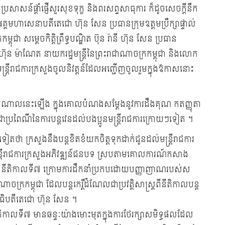
ាំប្រសាសន៍ផ្តាំផ្ញើសួរសុខទុក្ខ និងពរសព្ទសាធុការ ក៏ដូចសេចក្តីនឹក
គមហាសេនាបតីតេជោ ហ៊ុន សែន ប្រធានក្រុមឧត្តមប្រឹក្សាផ្ទាល់
ពុជា សម្តេចកិត្តិព្រឹទ្ធបណ្ឌិត ប៊ុន រ៉ានី ហ៊ុន សែន ប្រធាន
ុន ម៉ាណែត នាយករដ្ឋមន្ត្រីនៃព្រះរាជាណាចក្រកម្ពុជា និងលោក
្ត្រីរាជការក្រសួងចូលនិវត្តន៍ដែលអញ្ជើញចូលរួមក្នុងឱកាសនោះ
ំណេះសំណាលនេះឡើង ក្នុងគោលបំណងសម្តែងនូវការដឹងគុណ កតញ្ញុតា
វត្តជាប្រពៃណីនៃការបន្តវេនដល់បងប្អូនមន្ត្រីរាជការក្រោយៗទៀត ។
ន្តទៀតថា ក្រសួងនឹងបន្តខិតខំយកចិត្តទុកដាក់ជូនដល់មន្ត្រីរាជការ
ត្រីរាជការក្រសួងអភិវឌ្ឍន៍ជនបទ ស្របតាមគោលការណ៍កសាង
ី១ នីតិកាលទី៧ ក្រោមការដឹកនាំប្រកបដោយបញ្ញាញាណរបស់ស
ាចក្រកម្ពុជា ដែលបន្តកេរ្តិ៍ដំណែលជាប្រវត្តិសាស្ត្រពីនីតិកាលបន្ត
នាធិបតីតេជោ ហ៊ុន សែន ។
នីតិកាលទី៧ មានឆន្ទៈយ៉ាងមោះមុតក្នុងការថែរក្សាសមិទ្ធផលដែល