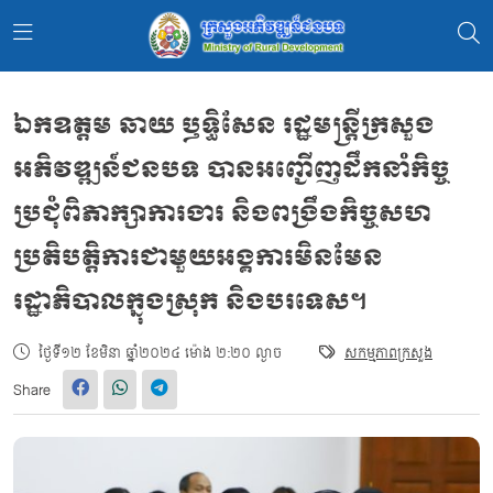
ឯកឧត្ដម ឆាយ ឫទ្ធិសែន រដ្ឋមន្ត្រីក្រសួង
អភិវឌ្ឍន៍ជនបទ បានអញ្ជើញដឹកនាំកិច្ច
ប្រជុំពិភាក្សាការងារ និងពង្រឹងកិច្ចសហ
ប្រតិបត្តិការជាមួយអង្គការមិនមែន
រដ្ឋាភិបាលក្នុងស្រុក​ និងបរទេស។
ថ្ងៃទី១២ ខែមិនា ឆ្នាំ២០២៤ ម៉ោង ២:២០ ល្ងាច
សកម្មភាពក្រសួង
Share