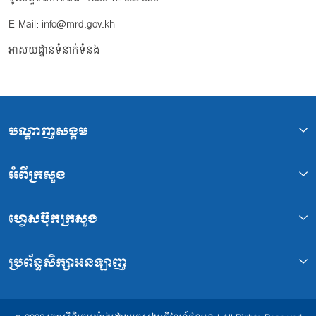
E-Mail: info@mrd.gov.kh
អាសយដ្ឋានទំនាក់ទំនង
បណ្ដាញសង្គម
អំពីក្រសួង
ហ្វេសប៊ុកក្រសួង
ប្រព័ន្ធសិក្សាអនឡាញ