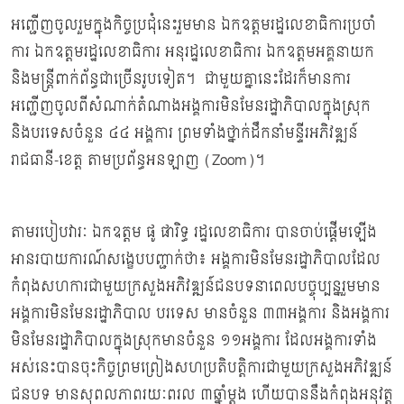
អញ្ជើញចូលរួមក្នុងកិច្ចប្រជុំនេះរួមមាន ឯកឧត្តមរដ្ឋលេខាធិការប្រចាំ
ការ ឯកឧត្តមរដ្ឋលេខាធិការ អនុរដ្ឋលេខាធិការ ឯកឧត្តមអគ្គនាយក
និងមន្រ្តីពាក់ព័ន្ធជាច្រេីនរូបទៀត។ ជាមួយគ្នានេះដែរក៏មានការ
អញ្ជើញចូលពីសំណាក់តំណាងអង្គការមិនមែនរដ្ឋាភិបាលក្នុងស្រុក​
និងបរទេស​ចំនួន​ ៤៤​ អង្គការ​ ព្រមទាំងថ្នាក់ដឹកនាំមន្ទីរអភិវឌ្ឍន៍
រាជធានី-ខេត្ត តាមប្រព័ន្ធអនឡាញ (Zoom)។
តាមរបៀបវារៈ ឯកឧត្ដម ផូ ផារិទ្ធ រដ្ឋលេខាធិការ បានចាប់ផ្ដើមឡើង
អានរបាយការណ៍សង្ខេបបញ្ជាក់ថា៖ អង្គការមិនមែនរដ្ឋាភិបាលដែល
កំពុងសហការជាមួយក្រសួងអភិវឌ្ឍន៍ជនបទនាពេលបច្ចុប្បន្នរួមមាន
អង្គការមិនមែនរដ្ឋាភិបាល បរទេស មានចំនួន ៣៣អង្គការ និងអង្គការ
មិនមែនរដ្ឋាភិបាលក្នុងស្រុកមានចំនួន ១១អង្គការ ដែលអង្គការទាំង
អស់នេះបានចុះកិច្ចព្រមព្រៀងសហប្រតិបត្តិការជាមួយក្រសួងអភិវឌ្ឍន៍
ជនបទ មានសុពលភាពរយៈពរល ៣ឆ្នាំម្ដង ហើយបាននឹងកំពុងអនុវត្ត