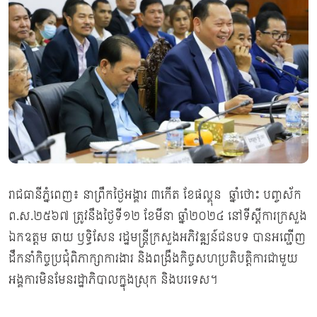
រាជធានីភ្នំពេញ៖ នាព្រឹកថ្ងៃអង្គារ ៣កើត ខែផល្គុន ឆ្នាំថោះ បញ្ចស័ក
ព.ស.២៥៦៧ ត្រូវនឹងថ្ងៃទី១២ ខែមីនា ឆ្នាំ២០២៤ នៅទីស្ដីការក្រសួង
ឯកឧត្ដម ឆាយ ឫទ្ធិសែន រដ្ឋមន្ត្រីក្រសួងអភិវឌ្ឍន៍ជនបទ បានអញ្ជើញ
ដឹកនាំកិច្ចប្រជុំពិភាក្សាការងារ និងពង្រឹងកិច្ចសហប្រតិបត្តិការជាមួយ
អង្គការមិនមែនរដ្ឋាភិបាលក្នុងស្រុក​ និងបរទេស។