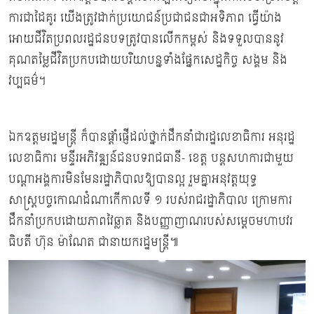
ការជាដៃគូរ​ យេីងត្រូវដាក់ប្រយោជន៍ប្រជាជនជាអទិភាព ធ្វេីយ៉ាង
អោយជីវិតប្រពលរដ្ឋជនបទត្រូវបានលើកកម្ពស់ និងទទួលបាននូវ
គុណតម្លៃជីវិតប្រកបដោយបរិយាបន្នទាំងផ្នែកសេដ្ឋកិច្ច​ សង្គម​ និង
វប្បធម៌។
ឯកឧត្ដមរដ្ឋមន្រ្ដី ក៏បានផ្តាំផ្ញេីដល់ថ្នាក់ដឹកនាំជារដ្ឋលេខាធិការ អនុរដ្ឋ
លេខាធិការ មន្ទីរអភិវឌ្ឍន៍ជនបទរាជធានី- ខេត្ត បន្តសហការជាមួយ
បណ្ដាអង្គការមិនមែនរដ្ឋាភិបាលឱ្យបានល្អ រួមគ្នាអនុវត្តយុទ្ធ
សាស្រ្ដបច្ចកោណដំណាកើកាលទី ១ របស់រាជរដ្ឋាភិបាល ក្រោមការ
ដឹកនាំប្រកបដោយភាពវៃឆ្លាត និងបញ្ញាញាណរបស់សម្ដេចមហាបវរ
ធិបតី ហ៊ុន ម៉ាណែត ជានាយករដ្ឋមន្រ្ដី៕