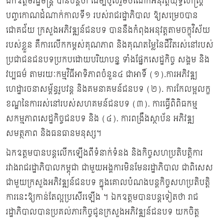
ឯកឧត្ដមរដ្ឋមន្ដ្រី បានបន្ដថា ដើម្បីចូលរួមចំណែកអនុវត្តយុទ្ធសាស្រ្ត
បញ្ចកោណដំណាក់កាលទី១ របស់រាជរដ្ឋាភិបាល ឱ្យសម្រេចបាន
ជោគជ័យ ក្រសួងអភិវឌ្ឍន៍ជនបទ បាននឹងកំពុងអនុវត្តតាមចក្ខុវិស័យ
របស់ខ្លួន គឺការលើកកម្ពស់គុណភាព និងគុណតម្លៃនៃជីវិតរស់នៅរបស់
ប្រជាជនជនបទប្រកបដោយបរិយាបន្ន ទាំងផ្នែកសេដ្ឋកិច្ច សង្គម និង
វប្បធម៌ តាមរយៈកម្មវិធីអាទិភាពចំនួន៤ ជាអាទិ៍ (១).ការអភិវឌ្ឍ
ហេដ្ឋារចនាសម្ព័ន្ធរូបវន្ត និងគមនាគមន៍ជនបទ (២). ការកែលម្អលក្ខ
ខណ្ឌនៃការរស់នៅរបស់សហគមន៍ជនបទ (៣). ការធ្វើពិពិធកម្ម
សកម្មភាពសេដ្ឋកិច្ចជនបទ និង (៤). ការពង្រឹងស្ថាប័ន អភិវឌ្ឍ
សមត្ថភាព និងធនធានមនុស្ស។
ឯកឧត្ដមបានបន្តលើកឡើងពីទំនាក់ទំនង និងកិច្ចសហប្រតិបត្តិការ
រវាងរាជរដ្ឋាភិបាលកម្ពុជា ជាមួយអង្គការមិនមែនរដ្ឋាភិបាល ជាពិសេស
ជាមួយក្រសួងអភិវឌ្ឍន៍ជនបទ ក្នុងគោលបំណងបន្តកិច្ចសហប្រតិបត្តិ
ការនេះឱ្យកាន់តែល្អប្រសើរឡើង ។ ឯកឧត្ដមបានបន្តទៀតថា រាជ
រដ្ឋាភិបាលបានប្រគល់ភារកិច្ចជូនក្រសួងអភិវឌ្ឍន៍ជនបទ យកចិត្ត