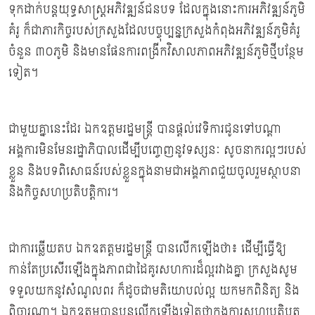
ទុកដាក់បន្តយុទ្ធសាស្ត្រអភិវឌ្ឍន៍ជនបទ ដែលក្នុងនោះការអភិវឌ្ឍន៍ភូមិ
គំរូ ក៏ជាភារកិច្ចរបស់ក្រសួងដែលបច្ចុប្បន្នក្រសួងកំពុងអភិវឌ្ឍន៍ភូមិគំរូ
ចំនួន ៣០ភូមិ និងមានផែនការពង្រីកវិសាលភាពអភិវឌ្ឍន៍ភូមិថ្មីបន្ថែម
ទៀត។
ជាមួយគ្នានេះដែរ ឯកឧត្ដមរដ្ឋមន្រ្ដី បានផ្ដល់វេទិការជូនទៅបណ្ដា
អង្គការមិនមែនរដ្ឋាភិបាលដើម្បីបញ្ចេញនូវទស្សនៈ សូចនាករល្អៗរបស់
ខ្លួន និងបទពិសោធន៍របស់ខ្លួនក្នុងនាមជាអង្គភាពជួយចូលរួមស្ថាបនា
និងកិច្ចសហប្រតិបត្តិការ។
ជាការឆ្លេីយតប​ ឯកឧតត្ដមរដ្ឋមន្រ្ដី បានលេីកឡេីងថា៖ ដេីម្បីធ្វេីឱ្យ
កាន់តែប្រសេីរឡេីងក្នុងភាពជាដៃគូរសហការដ៏ល្អរវាងគ្នា​ ក្រសួងសូម
ទទួលយកនូវសំណូលពរ​ ក៏ដូចជាមតិយោបល់ល្អ​ យកមកពិនិត្យ​ និង
ពិចារណា។ ឯកឧត្តមបានបន្តលេីកឡេីងទៀតថាក្នុងការសហប្រតិបត្ត