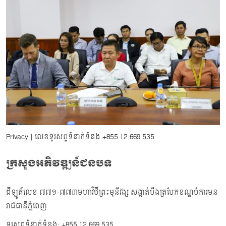
Privacy
| លេខទូរសព្ទទំនាក់ទំនង
+855 12 669 535
ក្រសួងអភិវឌ្ឍន៍ជនបទ
ដីឡូត៍លេខ ៧៧១-៧៧៣មហាវិថីព្រះមុនីវង្ស សង្កាត់បឹងត្របែកខណ្ឌចំការមន
រាជធានីភ្នំពេញ
ទូរសព្ទទំនាក់ទំនង: +855 12 669 535