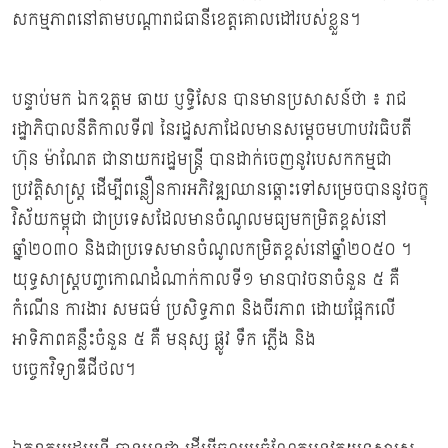
សកម្មភាពនៅតាមបណ្តារាជធានីខេត្តគោលដៅរបស់ខ្លួន។
បន្ទាប់មក ឯកឧត្ដម ឆាយ ប្ញទ្ធិសែន បានមានប្រសាសន៍ថា ៖ រាជ
រដ្ឋាភិបាលនីតិកាលទី៧ នៃរដ្ឋសភាដែលមានសម្ដេចមហាបវរធិបតី
ហ៊ុន ម៉ាណែត ជានាយករដ្ឋមន្ត្រី បានដាក់ចេញនូវបេសកកម្មជា
ប្រវត្តិសាស្ត្រ ដើម្បីពន្លឿនការអភិវឌ្ឍឈានឆ្ពោះទៅសម្រេចបាននូវចក្ខុ
វិស័យកម្ពុជា ជាប្រទេសដែលមានចំណូលមធ្យមកម្រិតខ្ពស់នៅ
ឆ្នាំ២០៣០ និងជាប្រទេសមានចំណូលកម្រិតខ្ពស់នៅឆ្នាំ២០៥០ ។
យុទ្ធសាស្រ្តបញ្ចកោណដំណាក់កាលទី១ មានបាវចនាចំនួន ៥ គឺ
កំណើន ការងារ សមធម៌ ប្រសិទ្ធភាព និងចីរភាព ដោយផ្អែកលើ
អាទិភាពគន្លឹះចំនួន ៥ គឺ មនុស្ស ផ្លូវ ទឹក ភ្លើង និង
បច្ចេកវិទ្យាឌីជីថល។