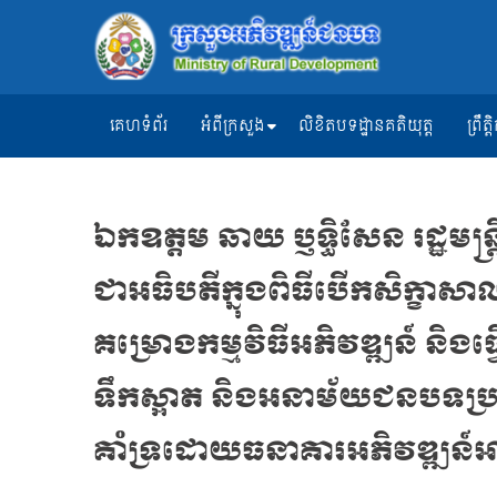
គេហទំព័រ
អំពីក្រសួង
លិខិតបទដ្ឋានគតិយុត្ត
ព្រឹ
ឯកឧត្ដម ឆាយ ប្ញទ្ធិសែន រដ្ឋមន
ជាអធិបតីក្នុងពិធីបើកសិក្ខាសាល
គម្រោងកម្មវិធីអភិវឌ្ឍន៍ និងធ្
ទឹកស្អាត និងអនាម័យជនបទប្
គាំទ្រដោយធនាគារអភិវឌ្ឍន៍អា