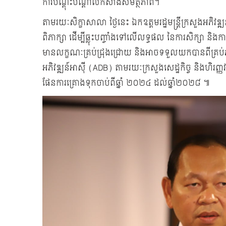
ការបណ្ដុះបណ្ដាលកសាងសមត្ថភាព។
តាមរយៈសិក្ខាសាលា ថ្ងៃនេះ ឯកឧត្ដមរដ្ឋមន្រ្ដីក្រសួងអភិវឌ្
ពិភាក្សា ដើម្បីឆ្លុះបញ្ចាំងទៅលើលទ្ធផល នៃការសិក្សា និងក
មានលក្ខណៈគ្រប់ជ្រុងជ្រោយ និងអាចទទួលយកបានពីគ្រប់ភាគី
អភិវឌ្ឍន៍អាស៊ី (ADB) តាមរយៈក្រសួងសេដ្ឋកិច្ច និងហិរញ្ញវត្ថុ
ផែនការគ្រោងទុកចាប់ពីឆ្នាំ ២០២៤ ដល់ឆ្នាំ២០២៨ ៕