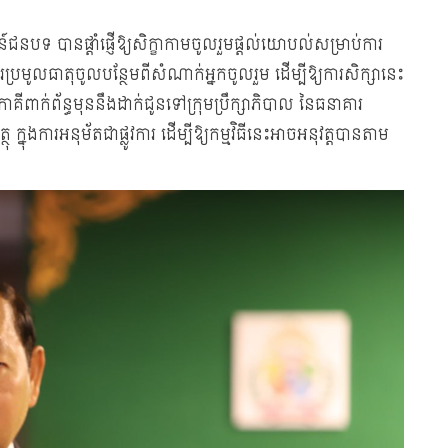
ឍន៍ជនបទ បានផ្ដាំផ្ញើឱ្យសិក្ខាកាមចូលរួមផ្តល់យោបល់សម្រាប់ការ
ារប្រមូលធាតុចូលបន្ថែមពីសំណាក់អ្នកចូលរួម ដើម្បីឱ្យការសិក្សានេះ
ពាក់ព័ន្ធមុននឹងដាក់ជូនទៅក្រុមប្រឹក្សាភិបាល នៃធនាគារ
 ក្នុងការអនុម័តជាផ្លូវការ ដើម្បីឱ្យកម្មវិធីនេះអាចអនុវត្តបានតាម