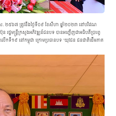
ព.ស. ២៥៦៧ ត្រូវនឹងថ្ងៃទី០៩ ខែសីហា ឆ្នាំ២០២៣ នៅបរិវេណ
៊ុន រដ្ឋមន្រ្ដីក្រសួងអភិវឌ្ឍន៍ជនបទ បានអញ្ជើញជាអធិបតីប្រារព្ធ
លើកទី១៩ នៅកម្ពុជា ក្រោមប្រធានបទ “យុវជន ជនជាតិដើមភាគ