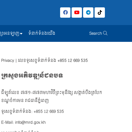
សិក្សាអនឡាញ
ទំនាក់ទំនងយើង
Search
Privacy
| លេខទូរសព្ទទំនាក់ទំនង
+855 12 669 535
ក្រសួងអភិវឌ្ឍន៍ជនបទ
ដីឡូត៍លេខ ៧៧១-៧៧៣មហាវិថីព្រះមុនីវង្ស សង្កាត់បឹងត្របែក
ខណ្ឌចំការមន រាជធានីភ្នំពេញ
ទូរសព្ទទំនាក់ទំនង: +855 12 669 535
E-Mail: info@mrd.gov.kh