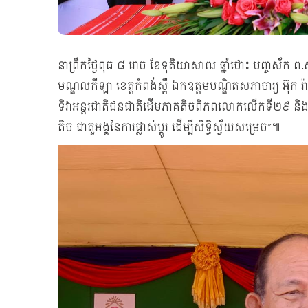
នាព្រឹកថ្ងៃពុធ ៨ រោច ខែទុតិយាសាឍ ឆ្នាំថោះ បញ្ចស័ក 
មណ្ឌលកីឡា ខេត្តកំពង់ស្ពឺ ឯកឧត្ដមបណ្ឌិតសភាចារ្យ អ៊ុក រ៉ាប
ទិវាអន្តរជាតិជនជាតិដើមភាគតិចពិភពលោកលើកទី២៩ និង
តិច ជាតួអង្គនៃការផ្លាស់ប្ដូរ ដើម្បីសិទ្ធិស្វ័យសម្រេច”៕