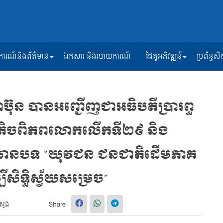
ត្តិការណ៍និងព័ត៌មាន
ឯកសារ និងរបាយការណ៍
ដៃគូអភិវឌ្ឍន៍
ប្រព័ន្ធ
៉ាប៊ុន បានអញ្ជើញជាអធិបតីប្រារព្ធ
ាគតិចពិភពលោកលើកទី២៩ និង
្រធានបទ “យុវជន ជនជាតិដើមភាគ
បីសិទ្ធិស្វ័យសម្រេច”
រសួង
Share