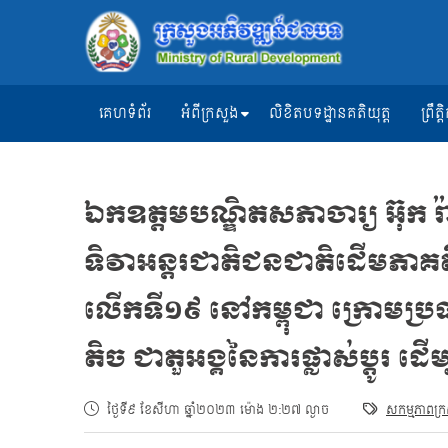
គេហទំព័រ
អំពីក្រសួង
លិខិតបទដ្ឋានគតិយុត្ត
ព្រឹ
ឯកឧត្ដមបណ្ឌិតសភាចារ្យ អ៊ុក រ
ទិវាអន្តរជាតិជនជាតិដើមភ
លើកទី១៩ នៅកម្ពុជា ក្រោមប
តិច ជាតួអង្គនៃការផ្លាស់ប្ដូរ ដើម្
ថ្ងៃទី៩ ខែសីហា ឆ្នាំ២០២៣ ម៉ោង ២:២៧ ល្ងាច
សកម្មភាពក្