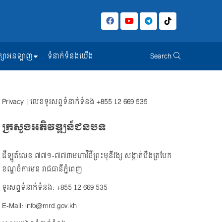
សិក្សាអនឡាញ
ទំនាក់ទំនងយើង
Search
Privacy
| លេខទូរសព្ទទំនាក់ទំនង
+855 12 669 535
ក្រសួងអភិវឌ្ឍន៍ជនបទ
ដីឡូត៍លេខ ៧៧១-៧៧៣មហាវិថីព្រះមុនីវង្ស សង្កាត់បឹងត្របែក
ខណ្ឌចំការមន រាជធានីភ្នំពេញ
ទូរសព្ទទំនាក់ទំនង: +855 12 669 535
E-Mail: info@mrd.gov.kh