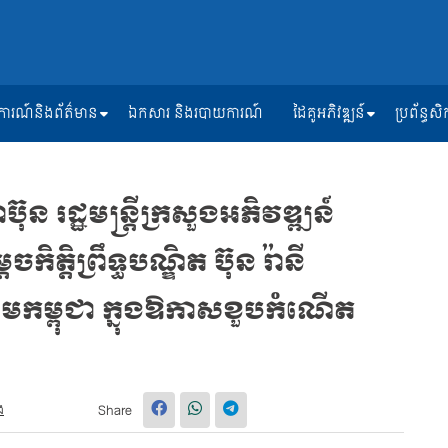
ត្តិការណ៍និងព័ត៌មាន
ឯកសារ និងរបាយការណ៍
ដៃគូអភិវឌ្ឍន៍
ប្រព័ន្ធ
៊ុន រដ្ឋមន្រ្ដីក្រសួងអភិវឌ្ឍន៍
តិព្រឹទ្ធបណ្ឌិត ប៊ុន រ៉ានី
កម្ពុជា ក្នុងឱកាសខួបកំណើត
ង
Share