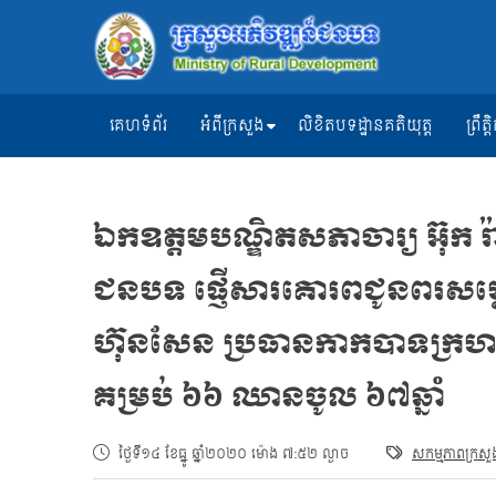
គេហទំព័រ
អំពីក្រសួង
លិខិតបទដ្ឋានគតិយុត្ត
ព្រឹ
ឯកឧត្ដមបណ្ឌិតសភាចារ្យ អ៊ុក រ៉ាប
ជនបទ ផ្ញើសារគោរពជូនពរសម្តេចកិត្
ហ៊ុនសែន ប្រធានកាកបាទក្រហម
គម្រប់ ៦៦ ឈានចូល ៦៧ឆ្នាំ
ថ្ងៃទី១៤ ខែធ្នូ ឆ្នាំ២០២០ ម៉ោង ៧:៥២ ល្ងាច
សកម្មភាពក្រសួ