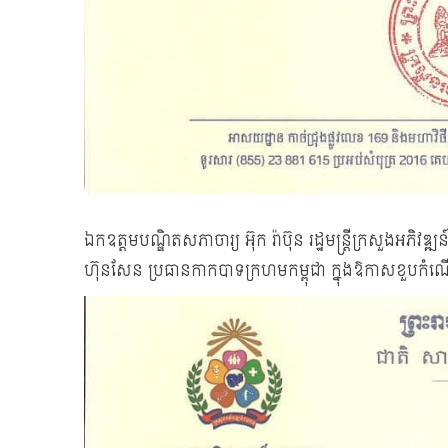
ឯកឧត្ដមបណ្ឌិតសភាចារ្យ អ៊ុក រ៉ាប៊ុន រដ្ឋមន្រ្ដីក្រសួងអភិវឌ្ឍ
ហ៊ុនសែន ប្រធានកាកបាទក្រហមកម្ពុជា ក្នុងឱកាសខួបកំ