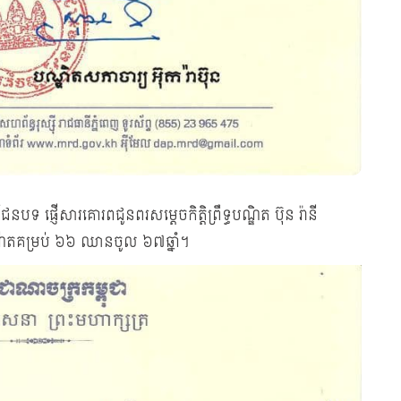
ន៍ជនបទ ផ្ញើសារគោរពជូនពរសម្តេចកិត្តិព្រឹទ្ធបណ្ឌិត ប៊ុន រ៉ានី
ណើតគម្រប់ ៦៦ ឈានចូល ៦៧ឆ្នាំ។