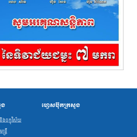
សួង
ហ្វេសប៊ុកក្រសួង
ិងចក្ខុវិស័យ
្ត្រី