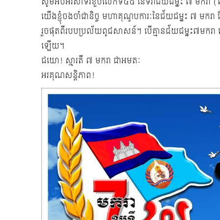
សូមអបអរសាទរខួបលើកទី៤៥ នៃទិវាជ័យជម្នះ ៧ មករា
យើងខ្ញុំចងចាំជានិច្ច មហាគុណូបការៈនៃជ័យជម្នះ ៧ មករា 
រួចផុតពីរបបប្រល័យពូជសាសន៍។ បើគ្មានជ័យជម្នះ៧មករា យើងពិ
ឡើយ។
ជយោ! ស្មារតី ៧ មករា ជាអមតៈ
អរគុណសន្តិភាព!