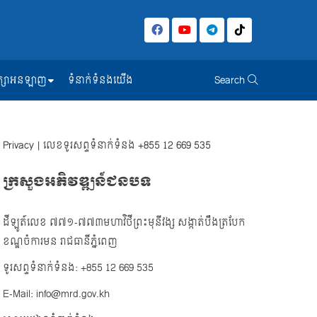
សិក្សាអនឡាញ
ទំនាក់ទំនងយើង
Search
Privacy
| លេខទូរសព្ទទំនាក់ទំនង
+855 12 669 535
ក្រសួងអភិវឌ្ឍន៍ជនបទ
ដីឡូត៍លេខ ៧៧១-៧៧៣មហាវិថីព្រះមុនីវង្ស សង្កាត់បឹងត្របែក
ខណ្ឌចំការមន រាជធានីភ្នំពេញ
ទូរសព្ទទំនាក់ទំនង: +855 12 669 535
E-Mail: info@mrd.gov.kh