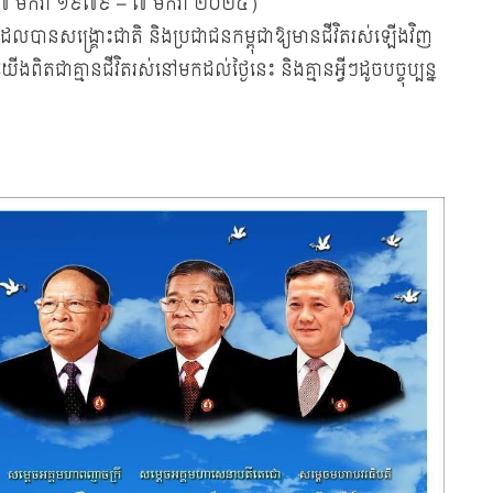
 (៧ មករា ១៩៧៩ – ៧ មករា ២០២៤)
ដែលបានសង្គ្រោះជាតិ និងប្រជាជនកម្ពុជាឱ្យមានជីវិតរស់ឡើងវិញ
តជាគ្មានជីវិតរស់នៅមកដល់ថ្ងៃនេះ និងគ្មានអ្វីៗដូចបច្ចុប្បន្ន