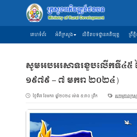
គេហទំព័រ
អំពីក្រសួង
លិខិតបទដ្ឋានគតិយុត្ត
ព្រឹ
សូមអបអរសាទរខួបលើកទី៤៥ នៃ
១៩៧៩ – ៧ មករា ២០២៤)
ថ្ងៃទី៧ ខែមករា ឆ្នាំ២០២៤ ម៉ោង ៥:៣០ ព្រឹក
សកម្មភាពក្រស