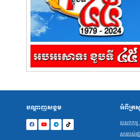
បណ្ដាញសង្គម
អំពីក្រ
បេសកកម្ម ន
សាររបស់រដ្ឋមន