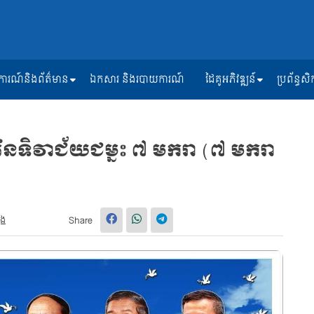
ត្តិការណ៍និងព័ត៌មាន
ឯកសារ និងរបាយការណ៍
ដៃគូអភិវឌ្ឍន៍
ប្រព័ន្ធ
ទិវាជ័យជម្នះ ៧ មករា (៧ មករា
ួង
Share