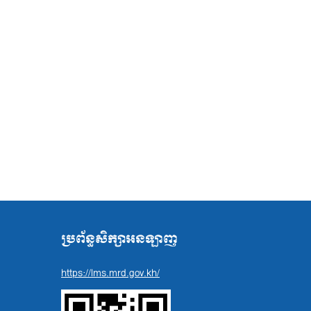
ប្រព័ន្ធសិក្សាអនឡាញ
https://lms.mrd.gov.kh/