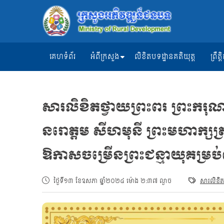
គេហទំព័រ
អំពីក្រសួង
លិខិតបទដ្ឋានគតិយុត្ត
ព្រឹ
សារលិខិតថ្វាយព្រះពរ ព្រះករុ
នរោត្តម សីហមុនី ព្រះមហាក្សត្រ
ឱកាសចម្រើនព្រះជន្មាយុគម្រ
ថ្ងៃទី១៣ ខែឧសភា ឆ្នាំ២០២៤ ម៉ោង ២:៣៧ ល្ងាច
សារលិខិត