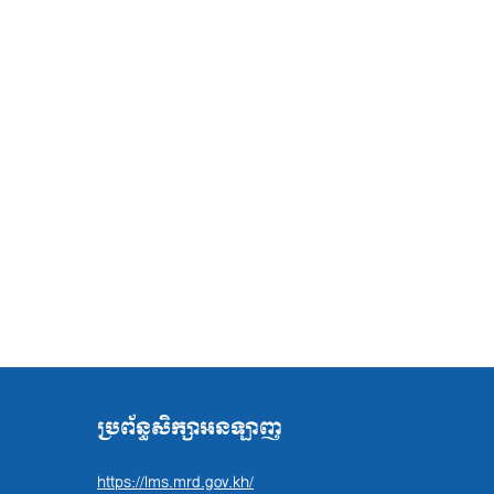
ប្រព័ន្ធសិក្សាអនឡាញ
https://lms.mrd.gov.kh/