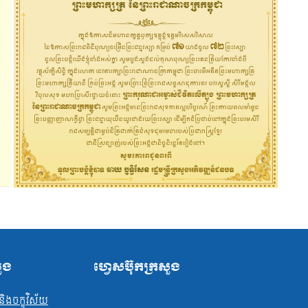
សួង
ហ្វេសប៊ុកក្រសួង
ិងចក្ខុវិស័យ