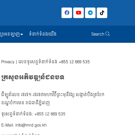
សិក្សាអនឡាញ
ទំនាក់ទំនងយើង
Search
Privacy
| លេខទូរសព្ទទំនាក់ទំនង
+855 12 669 535
ក្រសួងអភិវឌ្ឍន៍ជនបទ
ដីឡូត៍លេខ ៧៧១-៧៧៣មហាវិថីព្រះមុនីវង្ស សង្កាត់បឹងត្របែក
ខណ្ឌចំការមន រាជធានីភ្នំពេញ
ទូរសព្ទទំនាក់ទំនង: +855 12 669 535
E-Mail: info@mrd.gov.kh