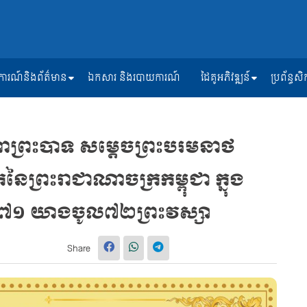
ត្តិការណ៍និងព័ត៌មាន
ឯកសារ និងរបាយការណ៍
ដៃគូអភិវឌ្ឍន៍
ប្រព័ន្ធ
ណាព្រះបាទ សម្តេចព្រះបរមនាថ
នៃព្រះរាជាណាចក្រកម្ពុជា ក្នុង
ប់៧១ យាងចូល៧២ព្រះវស្សា
Share