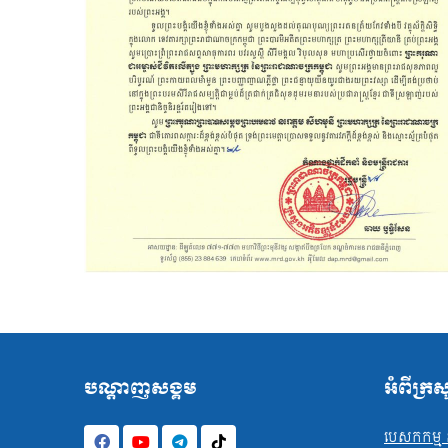
បណ្ដាញសង្គម
អំពីក្រ
បេសកកម្ម ន