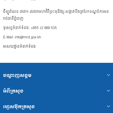
ដីឡូត៍លេខ ៧៧១-៧៧៣មហាវិថីព្រះមុនីវង្ស សង្កាត់បឹងត្របែកខណ្ឌចំការមន
រាជធានីភ្នំពេញ
ទូរសព្ទទំនាក់ទំនង: +855 12 669 535
E-Mail: info@mrd.gov.kh
អាសយដ្ឋានទំនាក់ទំនង
បណ្ដាញសង្គម
អំពីក្រសួង
ហ្វេសប៊ុកក្រសួង