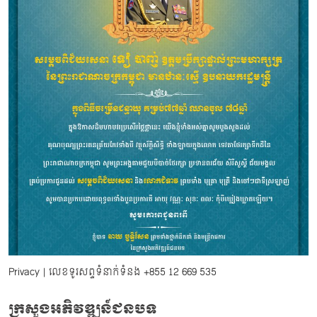
Privacy
| លេខទូរសព្ទទំនាក់ទំនង
+855 12 669 535
ក្រសួងអភិវឌ្ឍន៍ជនបទ