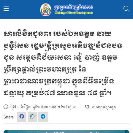
សារលិខិតជូនពរ​ របស់ឯកឧត្តម​ ឆាយ​
ឫទ្ធិសែន​ រដ្ឋមន្ត្រីក្រសួងអភិវឌ្ឍន៍ជនបទ​
ជូន សម្តេចពិជ័យសេនា ទៀ បាញ់ ឧត្តម
ប្រឹក្សាផ្ទាល់ព្រះមហាក្សត្រ នៃ
ព្រះរាជាណាចក្រកម្ពុជា​ ក្នុងពីធីចម្រេីន
ជន្មាយុ​ គម្រប់៧៧​ ឈានចូល​ ៧៨​ ឆ្នាំ។
ថ្ងៃទី៣ ខែវិច្ឆិកា ឆ្នាំ២០២៣ ម៉ោង ៥:២៨ ល្ងាច
សកម្មភាពក្រសួង
Share