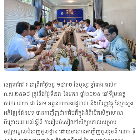
ខេត្តតាកែវ ៖ នាព្រឹកថ្ងៃចន្ទ ១៤រោច ខែបុស្ស ឆ្នាំរោង ឆស័ក
ព.ស.២៥៦៨ ត្រូវនឹងថ្ងៃទី២៧ ខែមករា ឆ្នាំ២០២៥ នៅទីរួមខេត្ត
តាកែវ លោក ជា សែម អគ្គនាយករងរដ្ឋបាល និងហិរញ្ញវត្ថុ នៃក្រសួង
អភិវឌ្ឍន៍ជនបទ បានអញ្ជើញជាអធិបតីក្នុងពិធីបើកសិក្ខាសាលា
ពិគ្រោះយោបល់ស្តីពី ការរៀបចំសៀវភៅសិក្សាគោលសម្រាប់
មជ្ឈមណ្ឌលជំនាញមូលដ្ឋាន ដោយមានការអញ្ជើញចូលរួមពី លោក ឌី