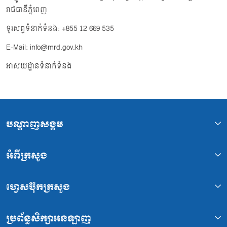
រាជធានីភ្នំពេញ
ទូរសព្ទទំនាក់ទំនង: +855 12 669 535
E-Mail: info@mrd.gov.kh
អាសយដ្ឋានទំនាក់ទំនង
បណ្ដាញសង្គម
អំពីក្រសួង
ហ្វេសប៊ុកក្រសួង
ប្រព័ន្ធសិក្សាអនឡាញ