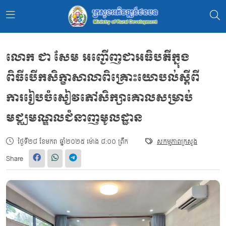
លោក ជា សែម អញ្ជើញជាអធិបតីក្នុង
ពិធីបើកសិក្ខាសាលាពិគ្រោះយោបល់ស្តីពី
ការរៀបចំសៀវភៅសិក្សាគោលសម្រាប់
មជ្ឈមណ្ឌលជំនាញមូលដ្ឋាន
ថ្ងៃទី២៨ ខែមករា ឆ្នាំ២០២៥ ម៉ោង ៨:០០ ព្រឹក
សកម្មភាពក្រសួង
Share