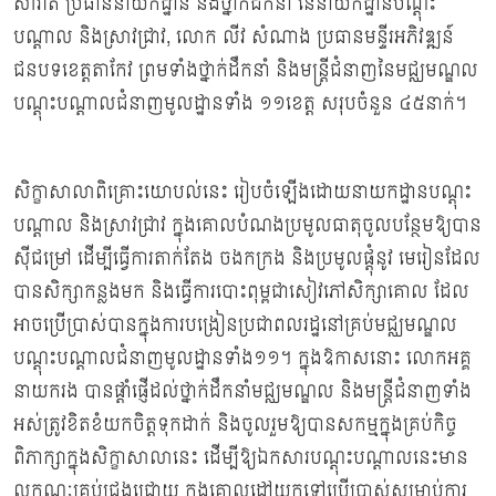
សារ៉ាត់ ប្រធាននាយកដ្ឋាន និងថ្នាក់ដឹកនាំ នៃនាយកដ្ឋានបណ្ដុះ
បណ្ដាល និងស្រាវជ្រាវ, លោក លីវ សំណាង ប្រធានមន្ទីរអភិវឌ្ឍន៍
ជនបទខេត្តតាកែវ ព្រមទាំងថ្នាក់ដឹកនាំ និងមន្ដ្រីជំនាញនៃមជ្ឈមណ្ឌល
បណ្ដុះបណ្ដាលជំនាញមូលដ្ឋានទាំង ១១ខេត្ត សរុបចំនួន ៤៥នាក់។
សិក្ខាសាលាពិគ្រោះយោបល់នេះ រៀបចំឡើងដោយនាយកដ្ឋានបណ្ដុះ
បណ្ដាល និងស្រាវជ្រាវ ក្នុងគោលបំណងប្រមូលធាតុចូលបន្ថែមឱ្យបាន
ស៊ីជម្រៅ ដើម្បីធ្វើការតាក់តែង ចងកក្រង និងប្រមូលផ្តុំនូវ មេរៀនដែល
បានសិក្សាកន្លងមក និងធ្វើការបោះពុម្ពជាសៀវភៅសិក្សាគោល ដែល
អាចប្រើប្រាស់បានក្នុងការបង្រៀនប្រជាពលរដ្ឋនៅគ្រប់មជ្ឈមណ្ឌល
បណ្ដុះបណ្ដាលជំនាញមូលដ្ឋានទាំង១១។ ក្នុងឱកាសនោះ លោកអគ្គ
នាយករង បានផ្តាំផ្ញើដល់ថ្នាក់ដឹកនាំមជ្ឈមណ្ឌល និងមន្រ្ដីជំនាញទាំង
អស់ត្រូវខិតខំយកចិត្តទុកដាក់ និងចូលរួមឱ្យបានសកម្មក្នុងគ្រប់កិច្ច
ពិភាក្សាក្នុងសិក្ខាសាលានេះ ដើម្បីឱ្យឯកសារបណ្ដុះបណ្ដាលនេះមាន
លក្ខណៈគ្រប់ជ្រុងជ្រោយ ក្នុងគោលដៅយកទៅប្រើប្រាស់សម្រាប់ការ