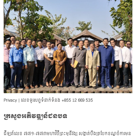
Privacy
| លេខទូរសព្ទទំនាក់ទំនង
+855 12 669 535
ក្រសួងអភិវឌ្ឍន៍ជនបទ
ដីឡូត៍លេខ ៧៧១-៧៧៣មហាវិថីព្រះមុនីវង្ស សង្កាត់បឹងត្របែកខណ្ឌចំការមន