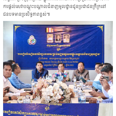
ការផ្តល់សេវាបណ្តុះបណ្តាលជំនាញមូលដ្ឋានជូនប្រជាជនក្រីក្រនៅ
ជនបទមានប្រសិទ្ធភាពខ្ពស់៕