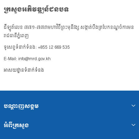
ក្រសួងអភិវឌ្ឍន៍ជនបទ
ដីឡូត៍លេខ ៧៧១-៧៧៣មហាវិថីព្រះមុនីវង្ស សង្កាត់បឹងត្របែកខណ្ឌចំការមន
រាជធានីភ្នំពេញ
ទូរសព្ទទំនាក់ទំនង: +855 12 669 535
E-Mail: info@mrd.gov.kh
អាសយដ្ឋានទំនាក់ទំនង
បណ្ដាញសង្គម
អំពីក្រសួង