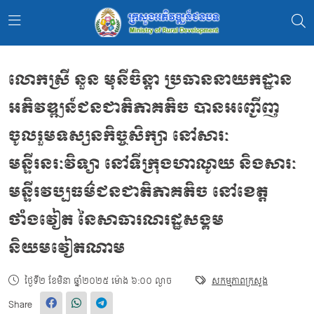
លោកស្រី នួន មុនីចិន្តា ប្រធាននាយកដ្ឋាន
អភិវឌ្ឍន៍ជនជាតិភាគតិច បានអញ្ជើញ
ចូលរួមទស្សនកិច្ចសិក្សា នៅសារៈ
មន្ទីរនរៈវិទ្យា នៅទីក្រុងហាណូយ និងសារៈ
មន្ទីរវប្បធម៌ជនជាតិភាគតិច នៅខេត្ត
ថាំងវៀត នៃសាធារណរដ្ឋសង្គម
និយមវៀតណាម
ថ្ងៃទី២ ខែមិនា ឆ្នាំ២០២៥ ម៉ោង ៦:០០ ល្ងាច
សកម្មភាពក្រសួង
Share