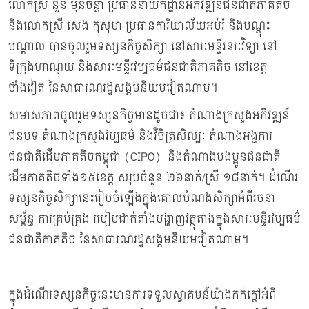
លោកស្រី នួន មុនីចិន្តា ប្រធាននាយកដ្ឋានអភិវឌ្ឍន៍ជនជាតិភាគតិច
និងលោកស្រី សេង កុសុមា ប្រធានការិយាល័យអប់រំ និងបណ្តុះ
បណ្តាល បានចូលរួមទស្សនកិច្ចសិក្សា នៅសារៈមន្ទីរនរៈវិទ្យា នៅ
ទីក្រុងហាណូយ និងសារៈមន្ទីរវប្បធម៌ជនជាតិភាគតិច នៅខេត្ត
ថាំងវៀត នៃសាធារណរដ្ឋសង្គមនិយមវៀតណាម។
សមាសភាពចូលរួមទស្សនកិច្ចមានដូចជា៖ តំណាងក្រសួងអភិវឌ្ឍន៍
ជនបទ តំណាងក្រសួងវប្បធម៌ និងវិចិត្រសិល្បៈ តំណាងអង្គការ
ជនជាតិដើមភាគតិចកម្ពុជា (CIPO) និងតំណាងបងប្អូនជនជាតិ
ដើមភាគតិចទាំង១៥ខេត្ត សរុបចំនួន ២៦នាក់/ស្រី ១៨នាក់។ ដំណើរ
ទស្សនកិច្ចសិក្សានេះរៀបចំឡើងក្នុងគោលបំណងសិក្សាអំពីរចនា
សម្ព័ន្ធ ការគ្រប់គ្រង របៀបដាក់តាំងបង្ហាញវត្ថុតាងក្នុងសារៈមន្ទីរវប្បធម៌
ជនជាតិភាគតិច នៃសាធារណរដ្ឋសង្គមនិយមវៀតណាម។
ក្នុងដំណើរទស្សនកិច្ចនេះមានការទទួលស្វាគមន៍យ៉ាងកក់ក្តៅអំពី