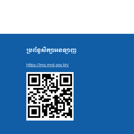
ប្រព័ន្ធសិក្សាអនឡាញ
https://lms.mrd.gov.kh/