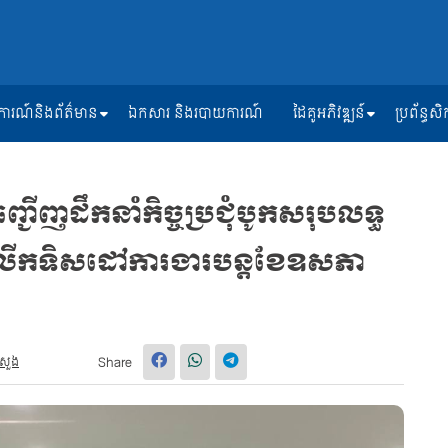
ត្តិការណ៍និងព័ត៌មាន
ឯកសារ និងរបាយការណ៍
ដៃគូអភិវឌ្ឍន៍
ប្រព័ន្ធ
ញដឹកនាំកិច្ចប្រជុំបូកសរុបលទ្ធ
លេីកទិសដៅការងារបន្តខែឧសភា​
រសួង
Share