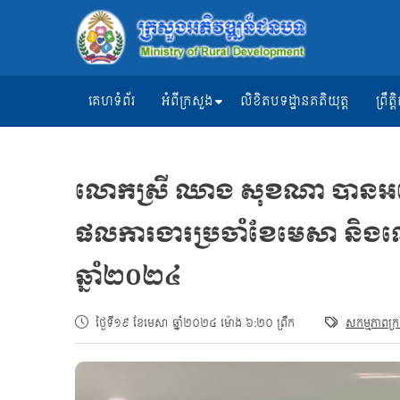
គេហទំព័រ
អំពីក្រសួង
លិខិតបទដ្ឋានគតិយុត្ត
ព្រឹ
លោកស្រី ឈាង សុខណា បានអញ្ជើ
ផលការងារប្រចាំខែមេសា​ និង
ឆ្នាំ២០២៤​
ថ្ងៃទី១៩ ខែមេសា ឆ្នាំ២០២៤ ម៉ោង ៦:២០ ព្រឹក
សកម្មភាពក្