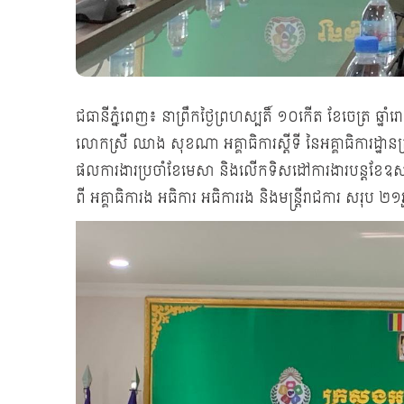
ជធានីភ្នំពេញ៖ នាព្រឹកថ្ងៃព្រហស្បតិ៍ ១០កេីត​ ខែចេត្រ​ ឆ្
លោកស្រី ឈាង សុខណា អគ្គាធិការស្តីទី នៃអគ្គាធិការដ្ឋានក
ផលការងារប្រចាំខែមេសា​ និងលេីកទិសដៅការងារបន្តខែឧសភ
ពី អគ្គាធិការង​ អធិការ​ អធិការរង​ និងមន្ត្រីរាជការ​ សរុប​ ២១រូប​