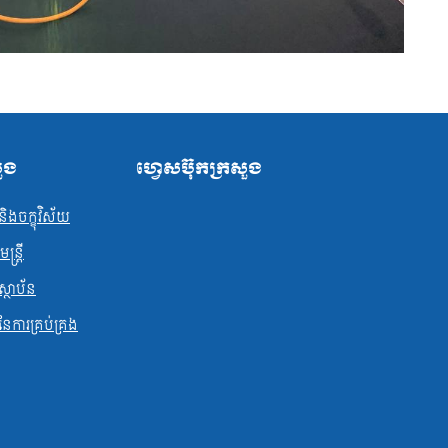
សួង
ហ្វេសប៊ុកក្រសួង
ិងចក្ខុវិស័យ
្ត្រី
ស្ថាប័ន
ធនែការគ្រប់គ្រង