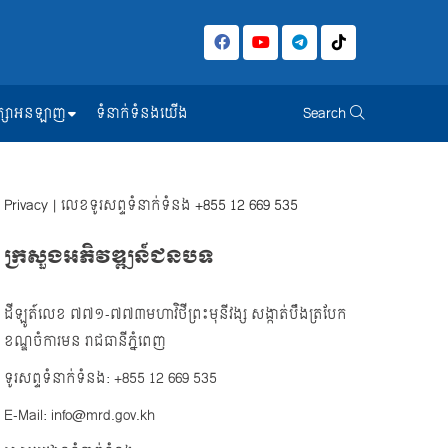
សិក្សាអនឡាញ
ទំនាក់ទំនងយើង
Search
Privacy
| លេខទូរសព្ទទំនាក់ទំនង
+855 12 669 535
ក្រសួងអភិវឌ្ឍន៍ជនបទ
ដីឡូត៍លេខ ៧៧១-៧៧៣មហាវិថីព្រះមុនីវង្ស សង្កាត់បឹងត្របែក
ខណ្ឌចំការមន រាជធានីភ្នំពេញ
ទូរសព្ទទំនាក់ទំនង: +855 12 669 535
E-Mail: info@mrd.gov.kh