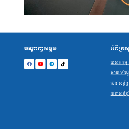
បណ្ដាញសង្គម
អំពីក្រ
បេសកកម្ម ន
សាររបស់រដ្ឋមន
រចនាសម្ព័ន្ធ
រចនាសម្ព័ន្