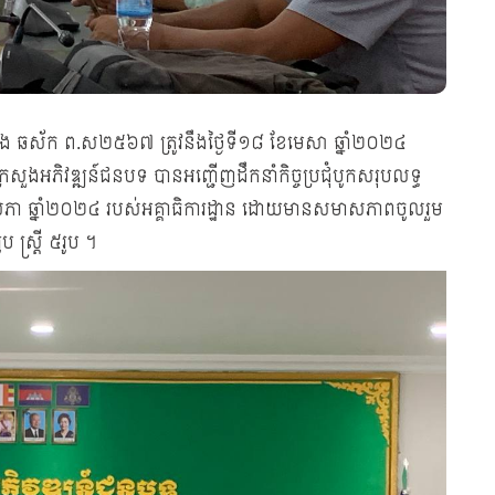
ឋាំរោង​ ឆស័ក ព.ស២៥៦៧ ត្រូវនឹងថ្ងៃទី១៨​ ខែមេសា​ ឆ្នាំ២០២៤
្រសួងអភិវឌ្ឍន៍ជនបទ បានអញ្ជើញដឹកនាំកិច្ចប្រជុំបូកសរុបលទ្ធ
ា​ ឆ្នាំ២០២៤​ របស់អគ្គាធិការដ្ឋាន ដោយមានសមាសភាពចូលរួម​
 ស្ត្រី​ ៥រូប​ ។