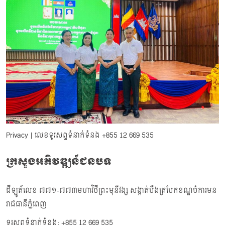
Privacy
| លេខទូរសព្ទទំនាក់ទំនង
+855 12 669 535
ក្រសួងអភិវឌ្ឍន៍ជនបទ
ដីឡូត៍លេខ ៧៧១-៧៧៣មហាវិថីព្រះមុនីវង្ស សង្កាត់បឹងត្របែកខណ្ឌចំការមន
រាជធានីភ្នំពេញ
ទូរសព្ទទំនាក់ទំនង: +855 12 669 535