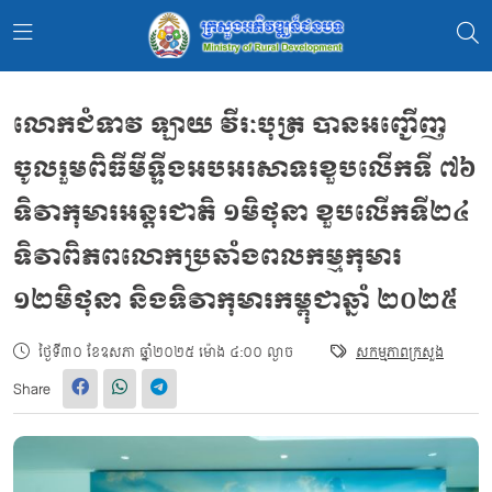
លោកជំទាវ ឡាយ វីរៈបុត្រ បានអញ្ជើញ
ចូលរួមពិធីមីទ្ទីងអបអរសាទរខួបលើកទី ៧៦
ទិវាកុមារអន្តរជាតិ ១មិថុនា ខួបលើកទី២៤
ទិវាពិភពលោកប្រឆាំងពលកម្មកុមារ
១២មិថុនា និងទិវាកុមារកម្ពុជាឆ្នាំ ២០២៥
ថ្ងៃទី៣០ ខែឧសភា ឆ្នាំ២០២៥ ម៉ោង ៤:០០ ល្ងាច
សកម្មភាពក្រសួង
Share