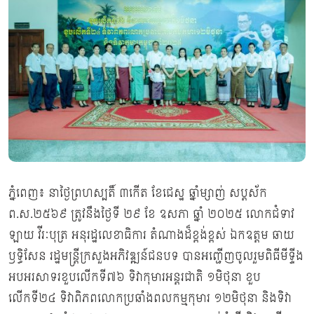
ភ្នំពេញ៖ នាថ្ងៃព្រហស្បតិ៍ ៣កើត ខែជេស្ឋ ឆ្នាំម្សាញ់ សប្តស័ក
ព.ស.២៥៦៩ ត្រូវនឹងថ្ងៃទី ២៩ ខែ ឧសភា ឆ្នាំ ២០២៥ លោកជំទាវ
ឡាយ វីរៈបុត្រ អនុរដ្ឋលេខាធិការ តំណាងដ៏ខ្ពង់ខ្ពស់ ឯកឧត្ដម ឆាយ
ឫទ្ធិសែន រដ្ឋមន្ត្រីក្រសួងអភិវឌ្ឍន៍ជនបទ បានអញ្ជើញចូលរួមពិធីមីទ្ទីង
អបអរសាទរខួបលើកទី៧៦ ទិវាកុមារអន្តរជាតិ ១មិថុនា ខួប
លើកទី២៤ ទិវាពិភពលោកប្រឆាំងពលកម្មកុមារ ១២មិថុនា និងទិវា