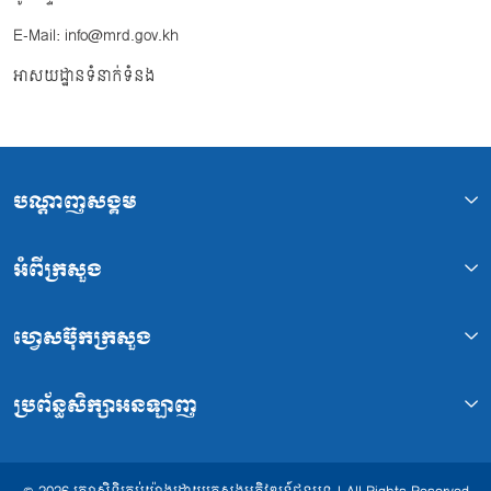
E-Mail: info@mrd.gov.kh
អាសយដ្ឋានទំនាក់ទំនង
បណ្ដាញសង្គម
អំពីក្រសួង
ហ្វេសប៊ុកក្រសួង
ប្រព័ន្ធសិក្សាអនឡាញ