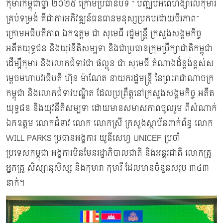
កុមារកម្ពុជាឆ្នាំ ២០២៥ ក្រោមប្រធានបទ “ បញ្ឈប់អំពើហិង្សាលើកុមារ
គ្រប់ទម្រង់ គឺជាការអភិវឌ្ឍន៍ធនធានមនុស្សប្រកបដោយចីរភាព”
ក្រោមអធិបតីភាព ឯកឧត្តម ជា សុមេធី រដ្ឋមន្រ្តី ក្រសួងសង្គមកិច្ច
អតីតយុទ្ធជន និងយុវនីតិសម្បទា និងជាប្រធានក្រុមប្រឹក្សាជាតិកម្ពុជា
ដើម្បីកុមារ និងលោកជំទាវជា ផល្គុន ជា សុមេធី តំណាងដ៏ខ្ពង់ខ្ពស់ស
ម្តេចមហាបវរធិបតី ហ៊ុន ម៉ាណែត នាយករដ្ឋមន្រ្តី នៃព្រះរាជាណាចក្រ
កម្ពុជា និងលោកជំទាវបណ្ឌិត ដែលប្រព្រឹត្តនៅក្រសួងសង្គមកិច្ច អតីត
យុទ្ធជន និងយុវនីតិសម្បទា ដោយមានសមាសភាពចូលរួម ពីសំណាក់
ឯកឧត្តម លោកជំទាវ លោក លោកស្រី ក្រសួងស្ថាប័នពាក់ព័ន្ធ លោក
WILL PARKS ប្រធានអង្គការ យូនីសេហ្វ UNICEF ប្រចាំ
ប្រទេសកម្ពុជា អង្គការមិនមែនរដ្ឋាភិបាលជាតិ និងអន្តរជាតិ លោកគ្រូ
អ្នកគ្រូ សិស្សានុសិស្ស និងកុមារា កុមារី ដែលមានចំនួនសរុប ៣៤៣
នាក់។