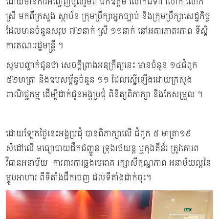
ដោយមានការអញ្ជើញចូលរួមពី ឯកឧត្តម លោកជំទាវ លោក លោក
ស្រី មកពីក្រសួង ស្ថាប័ន ក្រុមប្រឹក្សាអ្នកច្បាប់ និងក្រុមប្រឹក្សាសេដ្ឋកិច្ច
ដែលមានចំនួនសរុប ៧២នាក់ ស្រី ១១នាក់ នៅអគារភាតរភាព ទីស្តី
ការគណៈរដ្ឋមន្រ្តី ។
សូមបញ្ជាក់ជូនថា សេចក្តីព្រាងអនុក្រឹត្យនេះ មានចំនួន ១៤ជំពូក
៥២មាត្រា និងឧបសម្ព័ន្ធចំនួន ១១ ដែលស្នើឡើងដោយក្រសួង
ពាណិជ្ជកម្ម ដើម្បីដាក់ជូនអង្គប្រជុំ ពិនិត្យពិភាក្សា និងកែសម្រួល ។
ដោយឡែកថ្ងៃនេះអង្គប្រជុំ បានពិភាក្សាលើ ជំពូក ៥ មាត្រា១៩
សំដៅលើ មធ្យោបាយដឹកជញ្ជូន ទ្រុងរថយន្ត ឬកុងតឺន័រ ត្រូវគោរព
វិធានអនាម័យ ការពារការឆ្លងមេរោគ រក្សាសីតុណ្ហភាព អនាម័យល្អនៃ
ម្ហូបអាហារ ពីទីតាំងដឹកចេញ ដល់ទីតាំងដាក់ចុះ។