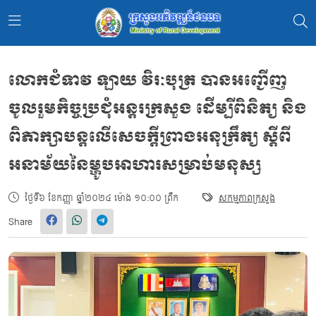
លោកជំទាវ ឡាយ វិរៈបុត្រ បានអញ្ជើញ
ចូលរួមកិច្ចប្រជុំអន្តរក្រសួង ដើម្បីពិនិត្យ និង
ពិភាក្សាបន្តលើសេចក្តីព្រាងអនុក្រឹត្យ ស្តីពី
អនាម័យនៃម្ហូបអាហារសម្រាប់មនុស្ស
ថ្ងៃទី៦ ខែកញ្ញា ឆ្នាំ២០២៤ ម៉ោង ១០:០០ ព្រឹក
សកម្មភាពក្រសួង
Share