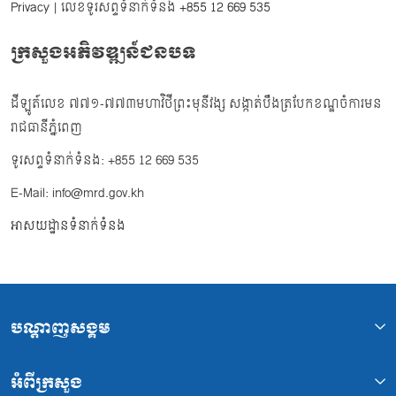
Privacy
| លេខទូរសព្ទទំនាក់ទំនង
+855 12 669 535
ក្រសួងអភិវឌ្ឍន៍ជនបទ
ដីឡូត៍លេខ ៧៧១-៧៧៣មហាវិថីព្រះមុនីវង្ស សង្កាត់បឹងត្របែកខណ្ឌចំការមន
រាជធានីភ្នំពេញ
ទូរសព្ទទំនាក់ទំនង: +855 12 669 535
E-Mail: info@mrd.gov.kh
អាសយដ្ឋានទំនាក់ទំនង
បណ្ដាញសង្គម
អំពីក្រសួង