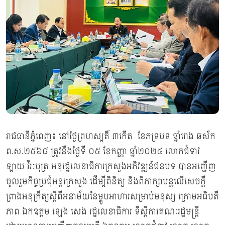
រាជធានីភ្នំពេញ៖ នៅថ្ងៃព្រហស្បតិ៍ ៣កើត ខែភទ្របទ ឆ្នាំរោង ឆស័ក
ព.ស.២៥៦៨ ត្រូវនឹងថ្ងៃទី ០៥ ខែកញ្ញា ឆ្នាំ២០២៤ លោកជំទាវ
ឡាយ វិរៈបុត្រ អនុរដ្ឋលេខាធិការក្រសួងអភិវឌ្ឍន៍ជនបទ បានអញ្ជើញ
ចូលរួមកិច្ចប្រជុំអន្តរក្រសួង ដើម្បីពិនិត្យ និងពិភាក្សាបន្តលើសេចក្តី
ព្រាងអនុក្រឹត្យស្តីពីអនាម័យនៃម្ហូបអាហារសម្រាប់មនុស្ស ក្រោមអធិបតី
ភាព ឯកឧត្តម ឡេង សេង រដ្ឋលេខាធិការ ទីស្តីការគណៈរដ្ឋមន្រ្តី