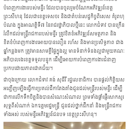
បំពេញការងាររបស់មន្ទីរ ដែលបានចូលរួមចំណែកអភិវឌ្ឍន៍ខេត្ត
ព្រះសីហនុ ដែលជាខេត្តទេសចរ និងជាតំបន់សេដ្ឋកិច្ចពិសេស គំរូពហុ
បំណង ក្នុងអាណត្តិទី៧ នៃរាជរដ្ឋាភិបាលថ្មីនេះ លោកជំទាវ បានក្រើន
រំលឹកដល់មន្ត្រីរាជការរបស់មន្ទីរ ត្រូវខិតខំអភិវឌ្ឍន៍សមត្ថភាព និង
ខិតខំបំពេញការងារអោយបានលឿន រហ័ស និងមានប្រសិទ្ធភាព ជាង
ឆ្នាំកន្លងមក ត្រូវមានសាមគ្គីផ្ទៃក្នុងល្អ មានទំនាក់ទំនងល្អជាមួយគណៈ
អភិបាលរងខេត្តទទួលបន្ទុក ដើម្បីអោយការបំពេញការងារជំនាញ
ប្រកបដោយភាពជោគជ័យ។
ជាចុងក្រោយ លោកជំទាវ គង់ សុធីរី រដ្ឋលេខាធិការ បានផ្តល់កិត្តិយស
អញ្ជើញឡើងធ្វើការប្រគល់ដីកាតែងតាំងជូនដល់មន្ត្រីរបស់មន្ទីរ ដើម្បី
ជាការលើកទឹកចិត្តនិងបានសំណេះសំណាល ព្រមទាំងផ្តាំផ្ញើរសាកសួរ
សុទ្ខពីសំណាក់ ឯកឧត្តមរដ្ឋមន្ត្រី ជូនដល់ថ្នាក់ដឹកនាំ និងមន្ត្រីរាជការ
ទាំងអស់ របស់មន្ទីរអភិវឌ្ឍន៍ជនបទ ខេត្តព្រះសីហនុ។