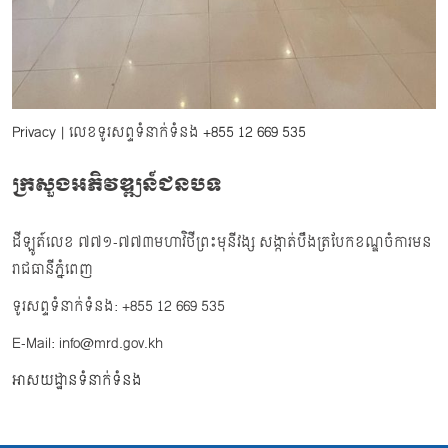
Privacy
| លេខទូរសព្ទទំនាក់ទំនង
+855 12 669 535
ក្រសួងអភិវឌ្ឍន៍ជនបទ
ដីឡូត៍លេខ ៧៧១-៧៧៣មហាវិថីព្រះមុនីវង្ស សង្កាត់បឹងត្របែកខណ្ឌចំការមន
រាជធានីភ្នំពេញ
ទូរសព្ទទំនាក់ទំនង: +855 12 669 535
E-Mail: info@mrd.gov.kh
អាសយដ្ឋានទំនាក់ទំនង