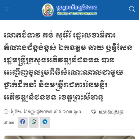
លោកជំទាវ គង់ សុធីរី រដ្ឋលេខាធិការ
តំណាងដ៏ខ្ពង់ខ្ពស់ ឯកឧត្តម ឆាយ ឫទ្ធិសែន
រដ្ឋមន្ត្រីក្រសួងអភិវឌ្ឍន៍ជនបទ បាន
អញ្ជើញចូលរួមពិធីសំណេះណាលជាមួយ
ថ្នាក់ដឹកនាំ និងមន្ត្រីរាជការនៃមន្ទីរ
អភិវឌ្ឍន៍ជនបទ ខេត្តព្រះសីហនុ
ថ្ងៃទី១៤ ខែកញ្ញា ឆ្នាំ២០២៣ ម៉ោង ៨:០៣ ល្ងាច
សកម្មភាពក្រសួង
Share