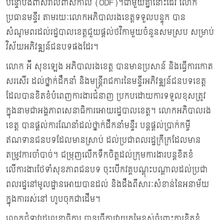
បន្ទោបង់ពាសវាលពាសកាល (ODF)។ជាមួយគ្នានោះដែរ លោក
ប្រធានមន្ទីរ តាមរយៈលោកអភិបាលរងខេត្តទទួលបន្ទុក បាន
សំណូមពរដល់រដ្ឋបាលខេត្តជួយផ្តល់ថវិកាមួយចំនួនសមស្រប សម្រាប់
វិស័យអភិវឌ្ឍន៍ជនបទផងដែរ។
លោក អ៉ី សុខឡេង អភិបាលរងខេត្ត បានមានប្រសាន៍ និងធ្វើការកោត
សរសើរ ដល់ថ្នាក់ដឹកនាំ និងមន្ត្រីរាជការនៃមន្ទីរអភិវឌ្ឍន៍ជនបទខេត្ត
ដែលបានខិតខំបំពេញការងារជំនាញ ប្រកបដោយការទទួលខុសត្រូវ
ក្នុងនាមជាអង្គភាពសេនាធិការអោយរដ្ឋបាលខេត្ត។ លោកអភិបាលរង
ខេត្ត បានផ្តល់ការណែនាំដល់ថ្នាក់ដឹកនាំមន្ទីរ បន្តផ្តល់ប្រាក់កម្ចី
ឥណទានជនបទដែលមានស្រាប់ ដល់ប្រជាពលរដ្ឋក្រីក្រដែលមាន
តម្រូវការចាំបាច់។ ជម្រុញលើកទឹកចិត្តដល់ក្រុមការងារបន្តខិតខំ
លើការងារថែទាំសុខភាពជនបទ ចុះបើកវគ្គបណ្តុះបណ្តាលដល់ប្រជា
ពលរដ្ឋនៅមូលដ្ឋានអោយបានដល់ និងដឹងពីសារៈសំខាន់នៃអនាម័យ
ក្នុងការរស់នៅ ហូបចុកជាដើម។
លោកជំទាវរដ្ឋលេខាធិការ បានធ្វើការវាយតម្លៃខ្ពស់ចំពោះការខិតខំ