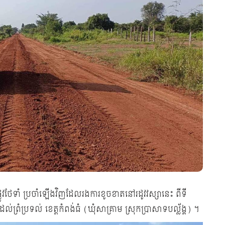
ផ្លូវថែទាំ ប្រចាំឡើងវិញដែលរងការខូចខាតនៅរដូវវស្សានេះ ពីទី
់ព្រំប្រទល់ ខេត្តកំពង់ធំ (ឃុំសាគ្រាម ស្រុកប្រាសាទបល្ល័ង្គ) ។