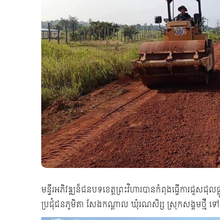
មន្ទីរអភិវឌ្ឍន៏ជនបទខេត្តព្រះវិហារបានកំពុងធ្វើការជួសជុល
ប្រជុំជនភូមិតា សែងកណ្តាល ឃុំរណសិរ្ស ស្រុកសង្គមថ្មី ទៅដល