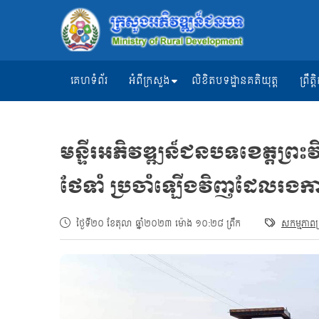
គេហទំព័រ
អំពីក្រសួង
លិខិតបទដ្ឋានគតិយុត្ត
ព្រឹ
មន្ទីរអភិវឌ្ឍន៏ជនបទខេត្តព្រះ
ថែទាំ ប្រចាំឡើងវិញដែលរងក
ថ្ងៃទី២០ ខែតុលា ឆ្នាំ២០២៣ ម៉ោង ១០:២៨ ព្រឹក
សកម្មភាពក