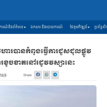
ត្តិការណ៍និងព័ត៌មាន
ឯកសារ និងរបាយការណ៍
ដៃគូអភិវឌ្ឍន៍
ប្រព័ន្ធ
វិហារបានកំពុងធ្វើការជួសជុលផ្លូវ
ារខូចខាតនៅរដូវវស្សានេះ
្រសួង
Share