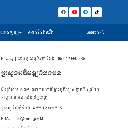
សិក្សាអនឡាញ
ទំនាក់ទំនងយើង
Search
Privacy
| លេខទូរសព្ទទំនាក់ទំនង
+855 12 669 535
ក្រសួងអភិវឌ្ឍន៍ជនបទ
ដីឡូត៍លេខ ៧៧១-៧៧៣មហាវិថីព្រះមុនីវង្ស សង្កាត់បឹងត្របែក
ខណ្ឌចំការមន រាជធានីភ្នំពេញ
ទូរសព្ទទំនាក់ទំនង: +855 12 669 535
E-Mail: info@mrd.gov.kh