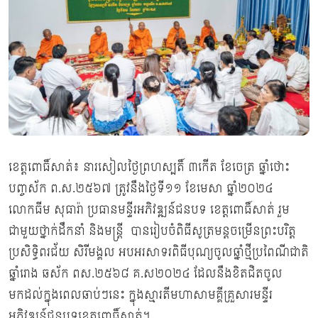
ខេត្តពោធិ៍សាត់៖ នារសៀលថ្ងៃព្រហស្បតិ៍ ៣កើត ខែចេត្រ ឆ្នាំថោះ
បញ្ចស័ក ព.ស.២៥៦៧ ត្រូវនឹងថ្ងៃទី១១ ខែមេសា ឆ្នាំ២០២៤
លោកធីម សុធារ៉ា ប្រធានមន្ទីរអភិវឌ្ឍន៍ជនបទ ខេត្តពោធិ៍សាត់ រួម
ជាមួយថ្នាក់ដឹកនាំ និងមន្ត្រី បានរៀបចំពិធីសូត្រមន្តចម្រើនព្រះបរិត្ត
ប្រសិទ្ធិពរជ័យ សិរីមង្គល អបអរសាទរពិធីបុណ្យចូលឆ្នាំថ្មីប្រពៃណីជាតិ
ឆ្នាំរោង ឆស័ក ពស.២៥៦៨ គ.ស២០២៤ ដែលនឹងខិតជិតចូល
មកដល់ក្នុងពេលឆាប់ៗនេះ ក្នុងស្មារតីមហាសាមគ្គីគ្រួសារមន្ទីរ
អភិវឌ្ឍន៍ជនបទខេត្តពោធិ៍សាត់។