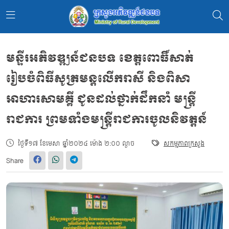
មន្ទីរអភិវឌ្ឍន៍ជនបទ ខេត្តពោធិ៍សាត់
រៀបចំពិធីសូត្រមន្តលើករាសី និងពិសា
អាហារសាមគ្គី ជូនដល់ថ្នាក់ដឹកនាំ មន្ត្រី
រាជការ ព្រមទាំងមន្ត្រីរាជការចូលនិវត្តន៍
ថ្ងៃទី១៧ ខែមេសា ឆ្នាំ២០២៤ ម៉ោង ២:០០ ល្ងាច
សកម្មភាពក្រសួង
Share