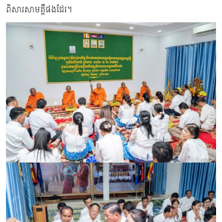
ពិសារសាមគ្គីផងដែរ។