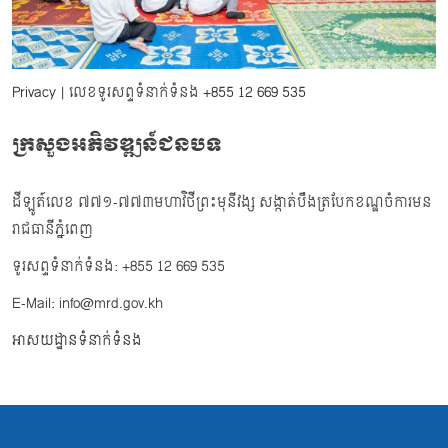
Privacy
| លេខទូរសព្ទទំនាក់ទំនង
+855 12 669 535
ក្រសួងអភិវឌ្ឍន៍ជនបទ
ដីឡូត៍លេខ ៧៧១-៧៧៣មហាវិថីព្រះមុនីវង្ស សង្កាត់បឹងត្របែកខណ្ឌចំការមន
រាជធានីភ្នំពេញ
ទូរសព្ទទំនាក់ទំនង: +855 12 669 535
E-Mail: info@mrd.gov.kh
អាសយដ្ឋានទំនាក់ទំនង