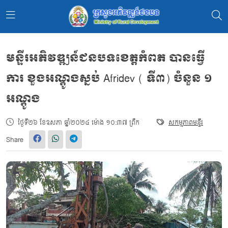
មន្ទីរ​អភិវឌ្ឍ​ន៍ជនបទខេត្តកំពត បានធ្វើ
ការ ខួងអណ្ដូង​ស្នប់​ Afridev ( ទី៣) ចំនួន​ ១
អណ្តូង
ថ្ងៃទី២៦ ខែឧសភា ឆ្នាំ២០២៤ ម៉ោង ១០:៣៧ ព្រឹក
សកម្មភាពមន្ទីរ
Share