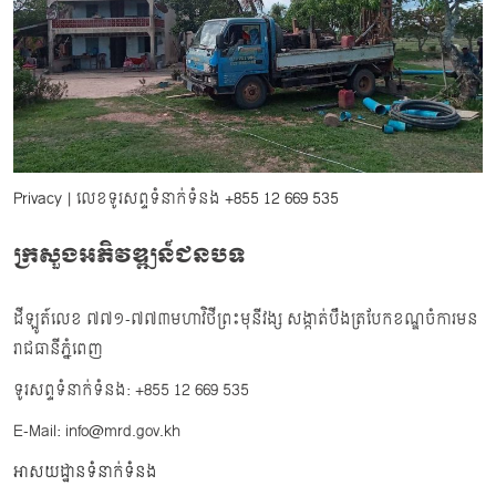
Privacy
| លេខទូរសព្ទទំនាក់ទំនង
+855 12 669 535
ក្រសួងអភិវឌ្ឍន៍ជនបទ
ដីឡូត៍លេខ ៧៧១-៧៧៣មហាវិថីព្រះមុនីវង្ស សង្កាត់បឹងត្របែកខណ្ឌចំការមន
រាជធានីភ្នំពេញ
ទូរសព្ទទំនាក់ទំនង: +855 12 669 535
E-Mail: info@mrd.gov.kh
អាសយដ្ឋានទំនាក់ទំនង