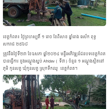
ខេត្តកំពត៖ ថ្ងៃព្រហស្បតិ៍ ១ រោច ខែពិសាខ ឆ្នាំរោង ឆស័ក ពុទ្ធ
សករាជ ២៥៦៨
ត្រូវនឹងថ្ងៃទី២៣ ខែឧសភា ឆ្នាំ២០២៤ មន្ទីរ​អភិវឌ្ឍ​ន៍ជនបទខេត្តកំពត
បានធ្វើការ ខួងអណ្ដូង​ស្នប់​ Afridev ( ទី៣) ចំនួន​ ១ អណ្តូង​ស្ថិត​នៅ
ភូមិ​ កូនសត្វ​ ឃុំកូនសត្វ ស្រុកទឹកឈូ ខេត្តកំពត។