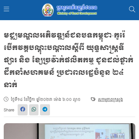
មជ្ឈមណ្ឌលអភិវឌ្ឍន៍ជនបទកម្ពុជា-កូរ៉េ
បើកវគ្គបណ្តុះបណ្តាលស្តីពី យុទ្ធសាស្ត្រទី
ផ្សារ និង ខ្សែច្រវ៉ាក់ផលិតកម្ម ជូនដល់ថ្នាក់
ដឹកនាំសហគមន៍ ប្រជាពលរដ្ឋចំនួន ២៤
នាក់
ថ្ងៃទី១៤ ខែវិច្ឆិកា ឆ្នាំ២០២៣ ម៉ោង ៦:០០ ល្ងាច
សកម្មភាពក្រសួង
Share