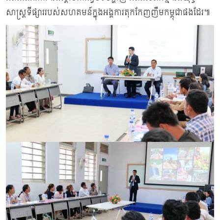
សាស្ត្រទីផ្សាររបស់សហគមន៍ក្នុងអង្គការតុកកែញញឹមកម្ពុជាផងដែរ៕