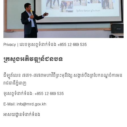
Privacy
| លេខទូរសព្ទទំនាក់ទំនង
+855 12 669 535
ក្រសួងអភិវឌ្ឍន៍ជនបទ
ដីឡូត៍លេខ ៧៧១-៧៧៣មហាវិថីព្រះមុនីវង្ស សង្កាត់បឹងត្របែកខណ្ឌចំការមន
រាជធានីភ្នំពេញ
ទូរសព្ទទំនាក់ទំនង: +855 12 669 535
E-Mail: info@mrd.gov.kh
អាសយដ្ឋានទំនាក់ទំនង