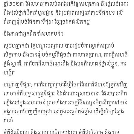
ឆ្នាំ២០២៣ ដែលមានគោលបំណងអភិវឌ្ឍសមត្ថភាព និងផ្ដល់ចំណេះ
ដឹងដល់ថ្នាក់ដឹកនាំមូលដ្ឋាន និងប្រជាពលរដ្ឋនៅតាមទីជនបទ លើ
ជំនាញរៀបចំផែនការទីផ្សារ ខ្សែច្រវាក់ផលិតកម្ម
និងភាពជាអ្នកដឹកនាំសហគមន៍។
សូមបញ្ជាក់ថា វគ្គបណ្ដុះបណ្ដាល បានរៀបចំការស្នាក់សម្រាប់
សិក្ខាកាម និងបានរៀបចំកម្មវិធីដូចជា ការហាត់ប្រាណ, ការធ្វើសមាធិ
ផ្ចង់ស្មារតី, ការចែករំលែកចំណេះដឹង និងបទពិសោធន៍ផ្ទាល់ខ្លួន, ការ
បង្កើត
បណ្តាញទីផ្សារ, ការពិភាក្សាក្រុមដើម្បីចែករំលែកព័ត៌មានឱ្យគ្នាទៅវិញ
ទៅមកអំពីយុទ្ធសាស្ត្រទីផ្សារ និងដំណោះស្រាយនានា ដែលបានកើត
ឡើងនៅក្នុងសហគមន៍ ព្រមទាំងមានកម្មវិធីទស្សនកិច្ចសិក្សាទៅកាន់
អង្គការតុកកែញញឹមកម្ពុជា នៅក្នុងខេត្តកំពង់ឆ្នាំង ដើម្បីសិក្សាស្វែង
យល់
អំពីដំណើរការ និងស្តាប់ការធ្វើបទបង្ហាញ អំពីផលិតកម្ម និងយុទ្ធ