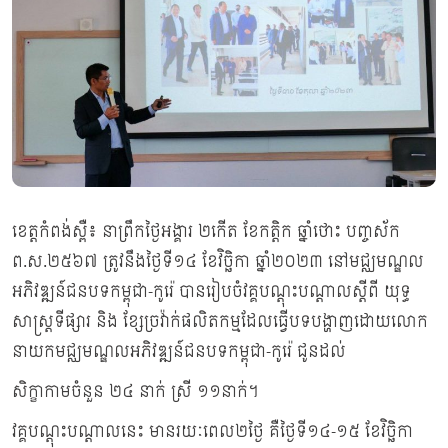
ខេត្តកំពង់ស្ពឺ៖ នាព្រឹកថ្ងៃអង្គារ ២កើត ខែកត្តិក ឆ្នាំថោះ បញ្ចស័ក
ព.ស.២៥៦៧ ត្រូវនឹងថ្ងៃទី១៤ ខែវិច្ឆិកា ឆ្នាំ២០២៣ នៅមជ្ឈមណ្ឌល
អភិវឌ្ឍន៍ជនបទកម្ពុជា-កូរ៉េ បានរៀបចំវគ្គបណ្តុះបណ្តាលស្តីពី យុទ្ធ
សាស្ត្រទីផ្សារ និង ខ្សែច្រវ៉ាក់ផលិតកម្មដែលធ្វើបទបង្ហាញដោយលោក
នាយកមជ្ឈមណ្ឌលអភិវឌ្ឍន៍ជនបទកម្ពុជា-កូរ៉េ ជូនដល់
សិក្ខាកាមចំនួន ២៤ នាក់ ស្រី ១១នាក់។
វគ្គបណ្ដុះបណ្ដាលនេះ មានរយៈពេល២ថ្ងៃ គឺថ្ងៃទី១៤-១៥ ខែវិច្ឆិកា