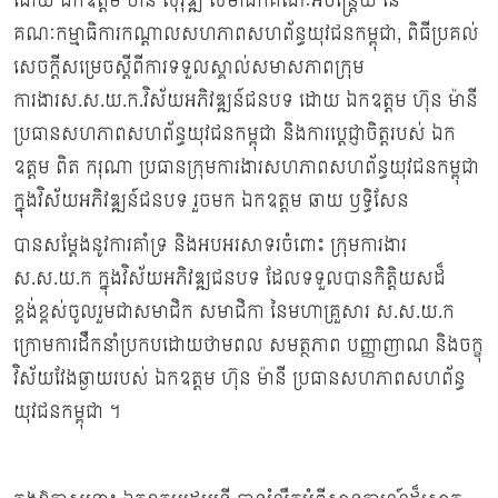
ដោយ ឯកឧត្តម ចាន់ សុវុឌ្ឍ សមាជិកគណៈអចិន្ត្រៃយ៍ នៃ
គណៈកម្មាធិការកណ្តាលសហភាពសហព័ន្ធយុវជនកម្ពុជា, ពិធីប្រគល់
សេចក្តីសម្រេចស្តីពីការទទួលស្គាល់សមាសភាពក្រុម
ការងារស.ស.យ.ក.វិស័យអភិវឌ្ឍន៍ជនបទ ដោយ ឯកឧត្តម ហ៊ុន ម៉ានី
ប្រធានសហភាពសហព័ន្ធយុវជនកម្ពុជា និងការប្តេជ្ញាចិត្តរបស់ ឯក
ឧត្តម ពិត ករុណា ប្រធានក្រុមការងារសហភាពសហព័ន្ធយុវជនកម្ពុជា
ក្នុងវិស័យអភិវឌ្ឍន៍ជនបទ រួចមក ឯកឧត្តម ឆាយ ឫទ្ធិសែន
បានសម្ដែងនូវការគាំទ្រ និងអបអរសាទរចំពោះ ក្រុមការងារ
ស.ស.យ.ក ក្នុងវិស័យអភិវឌ្ឍជនបទ ដែលទទួលបានកិត្តិយសដ៏
ខ្ពង់ខ្ពស់ចូលរួមជាសមាជិក សមាជិកា នៃមហាគ្រួសារ ស.ស.យ.ក
ក្រោមការដឹកនាំប្រកបដោយថាមពល សមត្ថភាព បញ្ញាញាណ និងចក្ខុ
វិស័យវែងឆ្ងាយរបស់ ឯកឧត្តម ហ៊ុន ម៉ានី ប្រធានសហភាពសហព័ន្ធ
យុវជនកម្ពុជា ។