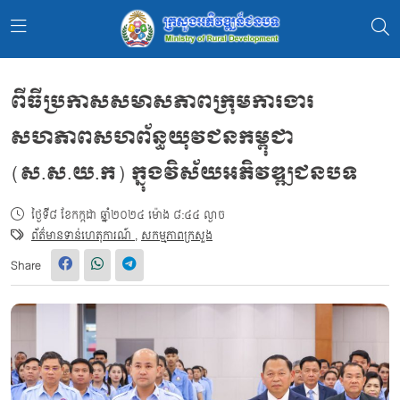
ពីធីប្រកាសសមាសភាពក្រុមការងារ
សហភាពសហព័ន្ធយុវជនកម្ពុជា
(ស.ស.យ.ក) ក្នុងវិស័យអភិវឌ្ឍជនបទ
ថ្ងៃទី៨ ខែកក្កដា ឆ្នាំ២០២៤ ម៉ោង ៨:៤៤ ល្ងាច
ព័ត៌មានទាន់ហេតុការណ៍
,
សកម្មភាពក្រសួង
Share