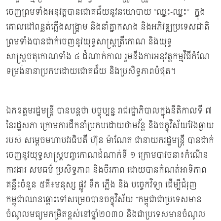
ចេញព្រមទាំងអនុវត្តបានជោគជ័យនូវនយោបាយ “ឈ្នះ-ឈ្នះ” ក្នុង
គោលដៅពន្លត់ភ្លើងសង្គ្រាម និងនាំគ្នាកសាង និងអភិវឌ្ឍប្រទេសជាតិ
ព្រមទាំងបានដាក់ចេញនូវយុទ្ធសាស្រ្តត្រីកោណ និងយុទ្ធ
សាស្រ្តចតុកោណទាំង ៤ ដំណាក់កាល រួមនឹងការអនុវត្តកម្មវិធីកំណែ
ទម្រង់នានាប្រកបដោយជោគជ័យ និងប្រសិទ្ធភាពបំផុត។
ឯកឧត្តមរដ្ឋមន្ដ្រី បានបន្ដថា បច្ចុប្បន្ន រាជរដ្ឋាភិបាលក្នុងនីតិកាលទី ៧
នៃរដ្ឋសភា ក្រោមការដឹកនាំប្រកបដោយថាមវ័ន្ត និងចក្ខុវិស័យវែងឆ្ងាយ
របស់ សម្តេចមហាបវរធិបតី ហ៊ុន ម៉ាណែត ជានាយករដ្ឋមន្ត្រី បានដាក់
ចេញនូវយុទ្ធសាស្រ្តបញ្ចកោណដំណាក់ទី ១ ក្រោមបាវចនា៖កំណើន
ការងារ សមធម៌ ប្រសិទ្ធភាព និងចីរភាព ដោយបានកំណត់អាទិភាព
គន្លឹះចំនួន ៥គឺ៖មនុស្ស ផ្លូវ ទឹក ភ្លើង និង បច្ចេកវិទ្យា ដើម្បីជំរុញ
កម្ពុជាឈានឆ្ពោះទៅសម្រេចបានចក្ខុវិស័យ “កម្ពុជាជាប្រទេសមាន
ចំណូលមធ្យមកម្រិតខ្ពស់នៅឆ្នាំ២០៣០ និងជាប្រទេសមានចំណូល