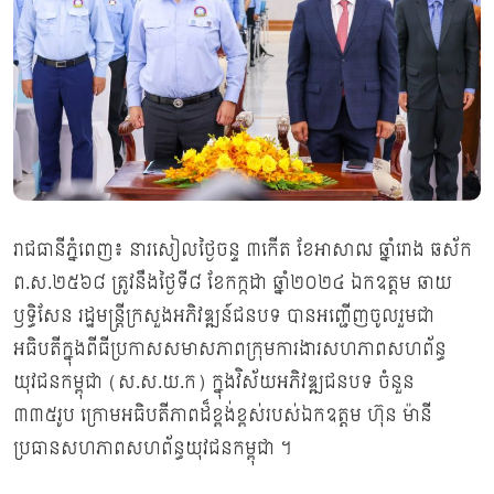
រាជធានីភ្នំពេញ៖ នារសៀលថ្ងៃចន្ទ ៣កើត ខែអាសាឍ ឆ្នាំរោង ឆស័ក
ព.ស.២៥៦៨ ត្រូវនឹងថ្ងៃទី៨ ខែកក្កដា ឆ្នាំ២០២៤ ឯកឧត្តម ឆាយ
ឫទ្ធិសែន រដ្ឋមន្ត្រីក្រសួងអភិវឌ្ឍន៍ជនបទ បានអញ្ជើញចូលរួមជា
អធិបតីក្នុងពីធីប្រកាសសមាសភាពក្រុមការងារសហភាពសហព័ន្ធ
យុវជនកម្ពុជា (ស.ស.យ.ក) ក្នុងវិស័យអភិវឌ្ឍជនបទ ចំនួន
៣៣៥រូប ក្រោមអធិបតីភាពដ៏ខ្ពង់ខ្ពស់របស់ឯកឧត្តម ហ៊ុន ម៉ានី
ប្រធានសហភាពសហព័ន្ធយុវជនកម្ពុជា ។