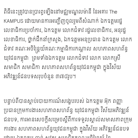
ពិធីនេះត្រូវបានប្រារព្ធឡើងនៅមជ្ឈមណ្ឌលម៉ានី នៃអគារ The
KAMPUS ដោយមានការអញ្ជើញចូលរួមពីសំណាក់ ឯកឧត្តមរដ្ឋ
លេខាធិការប្រចាំការ, ឯកឧត្តម លោកជំទាវ រដ្ឋលេខាធិការ, អនុរដ្ឋ
លេខាធិការ, ថ្នាក់ដឹកនាំក្រសួង, ឯកឧត្តមអនុប្រធាន ឯកឧត្តម លោក
ជំទាវ គណៈអចិន្ត្រៃយ៍គណៈកម្មាធិការកណ្ដាល សហភាពសហព័ន្ធ
យុវជនកម្ពុជា ព្រមទាំងឯកឧត្តម លោកជំទាវ លោក លោកស្រី
សមាជិក សមាជិកា សហភាពសហព័ន្ធយុវជនកម្ពុជា ក្នុងវិស័យ
អភិវឌ្ឍន៍ជនបទសរុបចំនួន ៣៧៨រូប។
បន្ទាប់ពីបានស្ដាប់របាយការណ៍សង្ខេបរបស់ ឯកឧត្តម អ៊ុក ពញ្ញា
ប្រធានក្រុមការងារសហភាពសហព័ន្ធ យុវជនកម្ពុជា វិស័យអភិវឌ្ឍន៍
ជនបទ, ការអានសេចក្តីសម្រេចស្តីពីការទទួលស្គាល់សមាសភាពក្រុម
ការងារ សហភាពសហព័ន្ធយុវជនកម្ពុជា ក្នុងវិស័យ អភិវឌ្ឍន៍ជនបទ