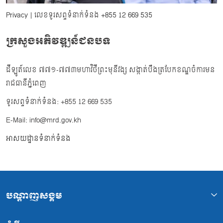
Privacy
| លេខទូរសព្ទទំនាក់ទំនង
+855 12 669 535
ក្រសួងអភិវឌ្ឍន៍ជនបទ
ដីឡូត៍លេខ ៧៧១-៧៧៣មហាវិថីព្រះមុនីវង្ស សង្កាត់បឹងត្របែកខណ្ឌចំការមន
រាជធានីភ្នំពេញ
ទូរសព្ទទំនាក់ទំនង: +855 12 669 535
E-Mail: info@mrd.gov.kh
អាសយដ្ឋានទំនាក់ទំនង
បណ្ដាញសង្គម