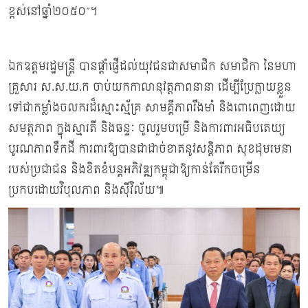
ខ្ពស់នៅឆ្នាំ២០៥០”។
ឯកឧត្តមរដ្ឋមន្ដ្រី បានផ្ដាំផ្ញើដល់យុវជនជាសមាជិក សមាជិកា នៃមហា
គ្រួសារ ស.ស.យ.ក ចាប់យកកាលានុវត្តភាពនានា ដើម្បីប្រែក្លាយខ្លួន
ទៅជាកម្លាំងចលករដ៏ស្មោះស្ម័គ្រ សាមគ្គីភាពរឹងមាំ និងពោពេញដោយ
សមត្ថភាព ក្នុងស្មារតី និងឆន្ទៈ ចូលរួមបម្រើ និងការពារអធិបតេយ្យ
បូរណភាពទឹកដី ការពារឱ្យបានជាដាច់ខាតនូវសន្តិភាព សុខដុមរមនា
របស់ប្រជាជន និងខិតខំបន្តអភិវឌ្ឍកម្ពុជាឱ្យកាន់តែរីកចម្រើន
ប្រកបដោយវិបុលភាព និងស៊ីវិល័យ៕