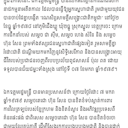
ក្នុងឱកាសនោះ ឯកឧត្តមរដ្ឋមន្ដ្រី បានរំលឹកអំពីស្ថានការណ៍ដ៏សោក
នាដកម្មនាអតីតកាល ដែលបានធ្វើឱ្យអ្នកស្នេហាជាតិ រួមជាមួយយុវជន
បានចាប់ដៃគ្នាបង្កើត “រណសិរ្សសាមគ្គីសង្គ្រោះជាតិកម្ពុជា” នៅថ្ងៃ២
ខែធ្នូ ឆ្នាំ១៩៧៨ នៅភូមិជើងឃ្លូ ឃុំ២ធ្នូ ស្រុកស្នួល ខេត្តក្រចេះ ក្រោម
ការដឹកនាំរបស់ សម្តេច ជា ស៊ីម, សម្តេច ហេង សំរិន និង សម្តេច
ហ៊ុន សែន ព្រមទាំងឥស្សរជនស្នេហាជាតិផ្សេងទៀត រួមសាមគ្គីគ្នា
រំដោះជាតិ ដណ្តើមយកមកវិញនូវសិទ្ធិសេរីភាព និងបានសង្គ្រោះអាយុ
ជីវិតរបស់ប្រជាជនចេញពីរបបប្រល័យពូជសាសន៍ ប៉ុល ពត ដោយ
ទទួលបានជ័យជម្នះទាំងស្រុង នៅថ្ងៃទី ០៧ ខែមករា ឆ្នាំ១៩៧៩។
ឯកឧត្តមរដ្ឋមន្ដ្រី បានមានប្រសាសន៍ថា ក្រោយថ្ងៃរំដោះ ៧ មករា
ឆ្នាំ១៩៧៩ សម្តេចតេជោ ហ៊ុន សែន បានខិតខំទប់ស្កាត់ការពារ
ការវិលត្រឡប់របស់ខ្មែក្រហម និងខិតខំស្តារ និងអភិវឌ្ឍប្រទេសពី
គំនរផេះផង់ ជាពិសេស សម្តេចតេជោ ហ៊ុន សែន បានខិតខំចរចា
ជាមួយខ្មែរគ្រប់ភាគី ដើម្បីស្វែងរកការបង្រួបបង្រួមជាតិ និងបានដាក់