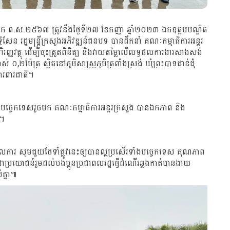
ចស័ក ព.ស.២៥៦៧ ត្រូវនឹងថ្ងៃទី២៧ ខែកញ្ញា ឆ្នាំ២០២៣ ឯកឧត្ដមបណ្ឌិត
ិសែន រដ្ឋមន្ត្រីក្រសួងអភិវឌ្ឍន៍ជនបទ បានដឹកនាំ គណៈកម្មាធិការអន្តរ
រញ្ញវត្ថុ ដើម្បីចុះត្រួតពិនិត្យ និងវាយតម្លៃលើលទ្ធផលការងារសាងសង់
់ ០,២ម៉ែត្រ ស្ថិតនៅភូមិសាស្ត្រភូមិត្រពាំងស្រង់ ឃុំព្រះបាទជាន់ជុំ
ការពារជាតិ។
ិងអ្នកបច្ចេកទេសរួចមក គណៈកម្មាធិការអន្តរក្រសួង បានឯកភាព និង
រ។
លការ សូមជួយថែទាំផ្លូវនេះឲ្យបានល្អប្រសើរទាំងបច្ចេកទេស គុណភាព
ាប្រយោជន៍រួមដល់បងប្អូនប្រជាពលរដ្ឋធ្វើដំណើរឆ្លងកាត់បានងាយ
គ្នា៕