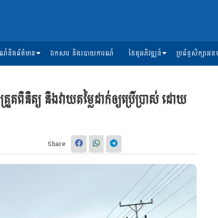
ការណ៍និងព័ត៌មាន
ឯកសារ និងរបាយការណ៍
ដៃគូអភិវឌ្ឍន៍
ប្រព័ន្ធសិក្សា
ុះត្រួតពិនិត្យ និងវាយតម្លៃដាក់ឲ្យប្រើប្រាស់ ដោយ
Share