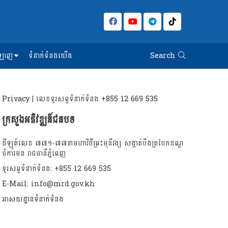
អនឡាញ
ទំនាក់ទំនងយើង
Search
Privacy
| លេខទូរសព្ទទំនាក់ទំនង
+855 12 669 535
ក្រសួងអភិវឌ្ឍន៍ជនបទ
ដីឡូត៍លេខ ៧៧១-៧៧៣មហាវិថីព្រះមុនីវង្ស សង្កាត់បឹងត្របែកខណ្ឌ
ចំការមន រាជធានីភ្នំពេញ
ទូរសព្ទទំនាក់ទំនង: +855 12 669 535
E-Mail: info@mrd.gov.kh
អាសយដ្ឋានទំនាក់ទំនង