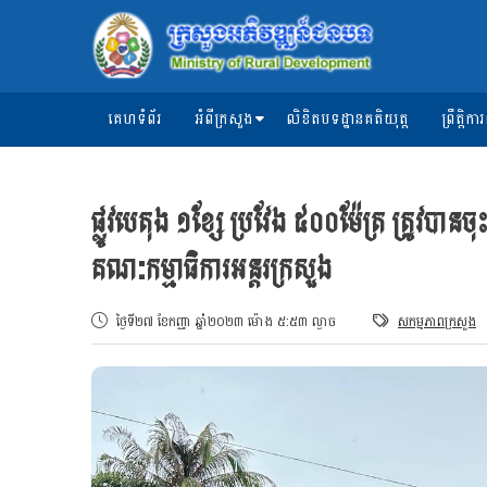
គេហទំព័រ
អំពីក្រសួង
លិខិតបទដ្ឋានគតិយុត្ត
ព្រឹត្តិ
ផ្លូវបេតុង ១ខ្សែ ប្រវែង ៥០០ម៉ែត្រ ត្រូវបានច
គណៈកម្មាធិការអន្តរក្រសួង
ថ្ងៃទី២៧ ខែកញ្ញា ឆ្នាំ២០២៣ ម៉ោង ៥:៥៣ ល្ងាច
សកម្មភាពក្រសួង