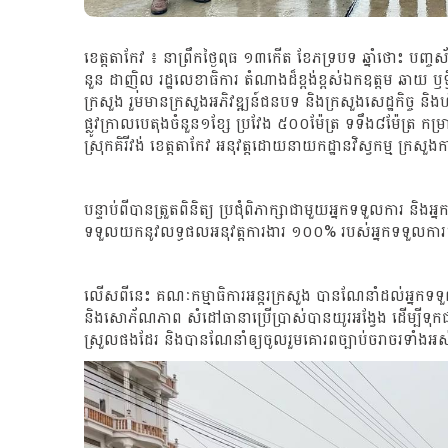
ខេត្តតាកែវ ៖ នាព្រឹកថ្ងៃពុធ ១៣កើត ខែភទ្របទ ឆ្នាំថោះ បញ្
នួន ដាញ៉ិល រដ្ឋលេខាធិការ តំណាងដ៏ខ្ពង់ខ្ពស់ឯកឧត្ដម ឆាយ ឫទ្ធ
ក្រសួង រួមមានក្រសួងអភិវឌ្ឍន៍ជនបទ និងក្រសួងសេដ្ឋកិច្ច និងហិ
ផ្លូវក្រាលបេតុងចំនួន១ខ្សែ ប្រវែង ៥០០ម៉ែត្រ ទទឹង៨ម៉ែត្រ កម្រាស
ស្រុកគិរីវង់ ខេត្តតាកែវ អនុវត្តដោយនាយកដ្ឋានវិស្វកម្ម ក្រសួង
បន្ទាប់ពីបានត្រួតពិនិត្យ ប្រជុំពិភាក្សាជាមួយអ្នកទទួលការ ន
ទទួលយកនូវលទ្ធផលអនុវត្តការងារ ១០០% របស់អ្នកទទួលកា
លើសពីនេះ គណៈកម្មាធិការអន្តរក្រសួង បានណែនាំដល់អ្នកទទួ
និងសោភ័ណភាព សំដៅធានាប្រើប្រាស់បានយូរអង្វែង ដើម្បីទុកជ
ស្រួលផងដែរ និងបានណែនាំឲ្យចូលរួមគោរពច្បាប់ចរាចរទាំងអស់