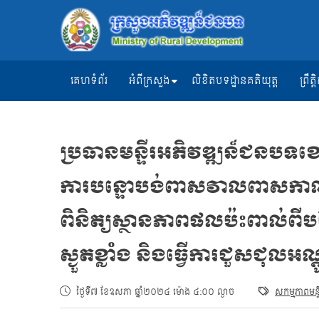
គេហទំព័រ
អំពីក្រសួង
លិខិតបទដ្ឋានគតិយុត្ត
ព្រឹ
ប្រធានមន្ទីរអភិវឌ្ឍន៏ជនបទខេត
ការបន្ទោបង់ពាសវាលពាសកាល 
ពិនិត្យស្ថានភាពផលប៉ះពាល់ពីប
ស្ងួតខ្លាំង និងធ្វើការជួសជុលអណ
ថ្ងៃទី៧ ខែឧសភា ឆ្នាំ២០២៤ ម៉ោង ៤:០០ ល្ងាច
សកម្មភាពមន្ទ