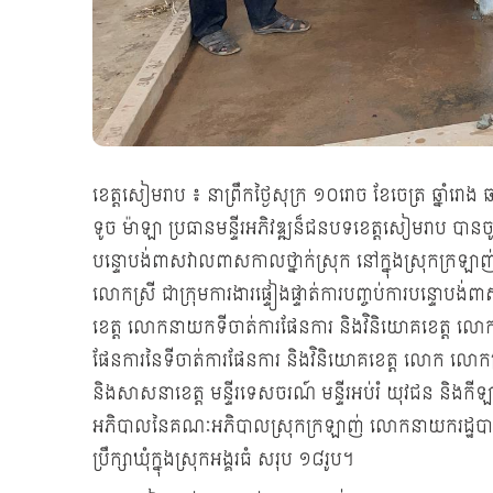
ខេត្តសៀមរាប ៖ នាព្រឹកថ្ងៃសុក្រ ១០រោច ខែចេត្រ ឆ្នាំ
ទូច ម៉ាឡា ប្រធានមន្ទីរអភិវឌ្ឍន៏ជនបទខេត្តសៀមរាប បានចូលរួមក
បន្ទោបង់ពាសវាលពាសកាលថ្នាក់ស្រុក នៅក្នុងស្រុកក្រឡាញ
លោកស្រី ជាក្រុមការងារផ្ទៀងផ្ទាត់ការបញ្ចប់ការបន្ទោ
ខេត្ត លោកនាយកទីចាត់ការផែនការ និងវិនិយោគខេត្ត លោ
ផែនការនៃទីចាត់ការផែនការ និងវិនិយោគខេត្ត លោក លោកស្រី ម
និងសាសនាខេត្ត មន្ទីរទេសចរណ៍ មន្ទីរអប់រំ យុវជន និងកី
អភិបាលនៃគណៈអភិបាលស្រុកក្រឡាញ់ លោកនាយករដ្ឋបាលស្រុក
ប្រឹក្សាឃុំក្នុងស្រុកអង្គរធំ សរុប ១៨រូប។