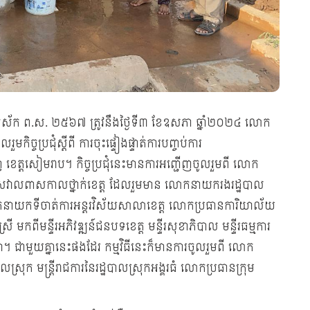
រោង ឆស័ក ព.ស. ២៥៦៧ ត្រូវនឹងថ្ងៃទី៣ ខែឧសភា ឆ្នាំ២០២៤ លោក
ិច្ចប្រជុំស្តីពី ការចុះផ្ទៀងផ្ទាត់ការបញ្ចប់ការ
់ ខេត្តសៀមរាប។ កិច្ចប្រជុំនេះមានការអញ្ជើញចូលរួមពី លោក
បង់ពាសវាលពាសកាលថ្នាក់ខេត្ត ដែលរួមមាន លោកនាយករងរដ្ឋបាល
កនាយកទីចាត់ការអន្តរវិស័យសាលាខេត្ត លោកប្រធានការិយាល័យ
កពីមន្ទីរអភិវឌ្ឍន៍ជនបទខេត្ត មន្ទីរសុខាភិបាល មន្ទីរធម្មការ
ឡា។ ជាមួយគ្នានេះផងដែរ កម្មវិធីនេះក៏មានការចូលរួមពី លោក
 មន្ត្រីរាជការនៃរដ្ឋបាលស្រុកអង្គរធំ លោកប្រធានក្រុម