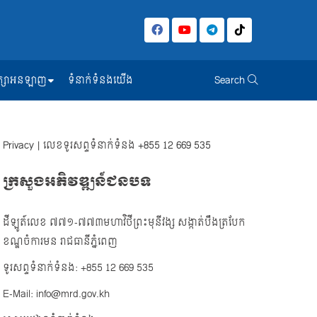
សិក្សាអនឡាញ
ទំនាក់ទំនងយើង
Search
Privacy
| លេខទូរសព្ទទំនាក់ទំនង
+855 12 669 535
ក្រសួងអភិវឌ្ឍន៍ជនបទ
ដីឡូត៍លេខ ៧៧១-៧៧៣មហាវិថីព្រះមុនីវង្ស សង្កាត់បឹងត្របែក
ខណ្ឌចំការមន រាជធានីភ្នំពេញ
ទូរសព្ទទំនាក់ទំនង: +855 12 669 535
E-Mail: info@mrd.gov.kh