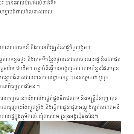
ាលនេះ មានគោលបំណងសំខាន់គឺ៖
ប់ការបន្ទោបង់ពាសវាលពាសកាល
ពសហគមន៍ និងការអភិវឌ្ឍន៍សេដ្ឋកិច្ចសង្គម។
បង្គន់តាមខ្នងផ្ទះ និងតាមទីកន្លែងផ្តល់សេវាសាធារណៈរដ្ឋ និងឯកជន
រ៉ាម ជាដើម។ បន្ទាប់ពីធ្វើការអង្កេតរួចរាល់តាមចំនួនដែលបាន
ារបន្ទោបង់ពាសវាលពាសកាលថ្នាក់ខេត្ត បានសម្រេចថា ស្រុក
កាលពិតប្រាកដមែន ។
ប្រធានការិយាល័យផ្គត់ផ្គង់ទឹកជនបទ និងមន្រ្តីជំនាញ បាន
ធាតុគ្រោះរាំងស្ងួតខ្លាំង និងធ្វើការជួសជុលអណ្តូងស្នប់សហគមន៍
រដ្ឋក្នុងភូមិករលំ ឃុំតាសោម ស្រុងអង្គរជុំផងដែរ៕