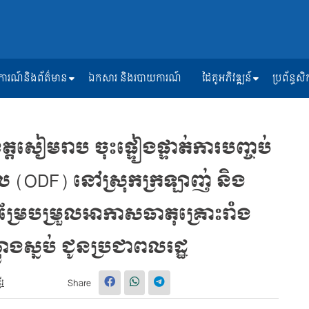
ត្តិការណ៍និងព័ត៌មាន
ឯកសារ និងរបាយការណ៍
ដៃគូអភិវឌ្ឍន៍
ប្រព័ន្ធ
្តសៀមរាប ចុះផ្ទៀងផ្ទាត់ការបញ្ចប់
(ODF) នៅស្រុកក្រឡាញ់ និង
ម្រែបម្រួលអាកាសធាតុគ្រោះរាំង
្តូងស្នប់ ជូនប្រជាពលរដ្ឋ
ីរ
Share