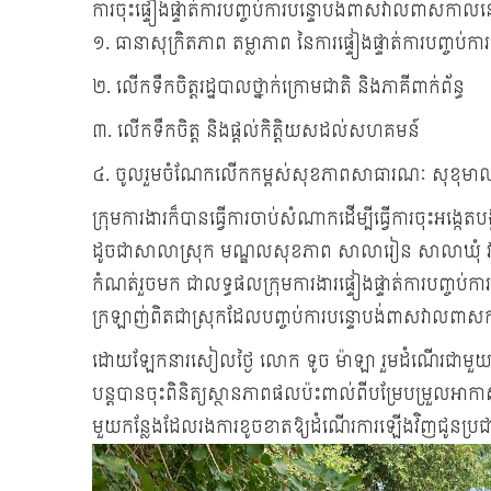
ការចុះផ្ទៀងផ្ទាត់ការបញ្ចប់ការបន្ទោបង់ពាសវាលពាសក
១. ធានាសុក្រិតភាព តម្លាភាព នៃការផ្ទៀងផ្ទាត់ការបញ្ច
២. លើកទឹកចិត្តរដ្ឋបាលថ្នាក់ក្រោមជាតិ និងភាគីពាក់ព័ន្ធ
៣. លើកទឹកចិត្ត និងផ្តល់កិត្តិយសដល់សហគមន៍
៤. ចូលរួមចំណែកលើកកម្ពស់សុខភាពសាធារណៈ សុខុមាលភា
ក្រុមការងារក៏បានធ្វើការចាប់សំណាកដើម្បីធ្វើការចុះអង្កេត
ដូចជាសាលាស្រុក មណ្ឌលសុខភាព សាលារៀន សាលាឃុំ វត្តអា
កំណត់រួចមក ជាលទ្ធផលក្រុមការងារផ្ទៀងផ្ទាត់ការបញ្ចប់ក
ក្រឡាញ់ពិតជាស្រុកដែលបញ្ចប់ការបន្ទោបង់ពាសវាលពាស
ដោយឡែកនារសៀលថ្ងៃ លោក ទូច ម៉ាឡា រួមដំណើរជាមួយលោក
បន្តបានចុះពិនិត្យស្ថានភាពផលប៉ះពាល់ពីបម្រែបម្រួលអាកាស
មួយកន្លែងដែលរងការខូចខាតឱ្យដំណើរការឡើងវិញជូនប្រជាពល