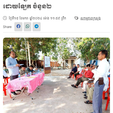
ដោយឡែក ចំនួន២
ថ្ងៃទី១៥ ខែមករា ឆ្នាំ២០២៤ ម៉ោង ១១:៥៩ ព្រឹក
សកម្មភាពក្រសួង
Share