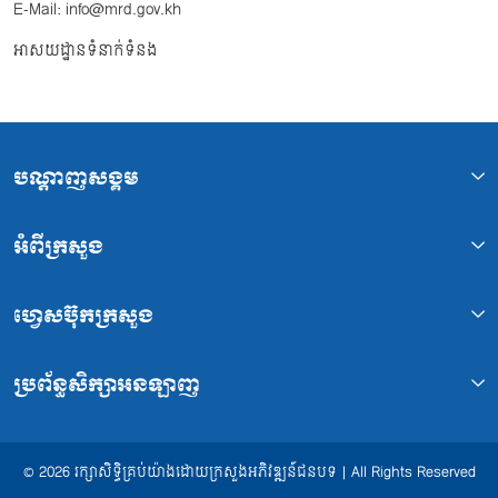
E-Mail: info@mrd.gov.kh
អាសយដ្ឋានទំនាក់ទំនង
បណ្ដាញសង្គម
អំពីក្រសួង
ហ្វេសប៊ុកក្រសួង
ប្រព័ន្ធសិក្សាអនឡាញ
© 2026 រក្សាសិទ្ធិគ្រប់យ៉ាងដោយក្រសួងអភិវឌ្ឍន៍ជនបទ | All Rights Reserved