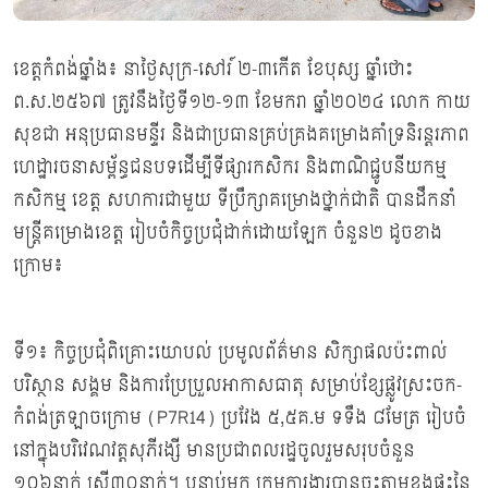
ខេត្តកំពង់ឆ្នាំង៖ នាថ្ងៃសុក្រ-សៅរ៍ ២-៣កើត ខែបុស្ស ឆ្នាំថោះ
ព.ស.២៥៦៧ ត្រូវនឹងថ្ងៃទី១២-១៣ ខែមករា ឆ្នាំ២០២៤ លោក កាយ
សុខជា អនុប្រធានមន្ទីរ និងជាប្រធានគ្រប់គ្រងគម្រោងគាំទ្រនិរន្តរភាព
ហេដ្ឋារចនាសម្ព័ន្ធជនបទដើម្បីទីផ្សារកសិករ និងពាណិជ្ជូបនីយកម្ម
កសិកម្ម ខេត្ត សហការជាមួយ ទីប្រឹក្សាគម្រោងថ្នាក់ជាតិ បានដឹកនាំ
មន្ត្រីគម្រោងខេត្ត រៀបចំកិច្ចប្រជុំដាក់ដោយឡែក ចំនួន២ ដូចខាង
ក្រោម៖
ទី១៖ កិច្ចប្រជុំពិគ្រោះយោបល់ ប្រមូលព័ត៌មាន សិក្សាផលប៉ះពាល់
បរិស្ថាន សង្គម និងការប្រែប្រួលអាកាសធាតុ សម្រាប់ខ្សែផ្លូវស្រះចក-
កំពង់ត្រឡាចក្រោម (P7R14) ប្រវែង ៥,៥គ.ម ទទឹង ៨មែត្រ រៀបចំ
នៅក្នុងបរិវេណវត្តសុភីរង្សី មានប្រជាពលរដ្ឋចូលរួមសរុបចំនួន
១០៦នាក់ ស្រី៣០នាក់។ បន្ទាប់មក ក្រុមការងារបានចុះតាមខ្នងផ្ទះនៃ