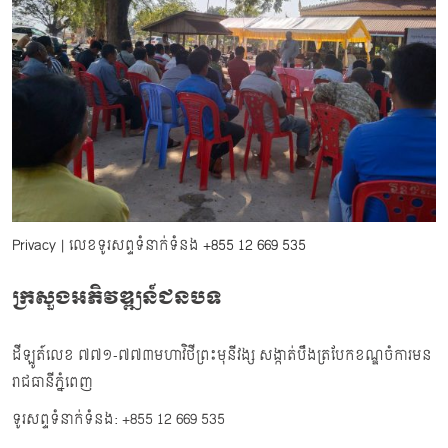
Privacy
| លេខទូរសព្ទទំនាក់ទំនង
+855 12 669 535
ក្រសួងអភិវឌ្ឍន៍ជនបទ
ដីឡូត៍លេខ ៧៧១-៧៧៣មហាវិថីព្រះមុនីវង្ស សង្កាត់បឹងត្របែកខណ្ឌចំការមន
រាជធានីភ្នំពេញ
ទូរសព្ទទំនាក់ទំនង: +855 12 669 535