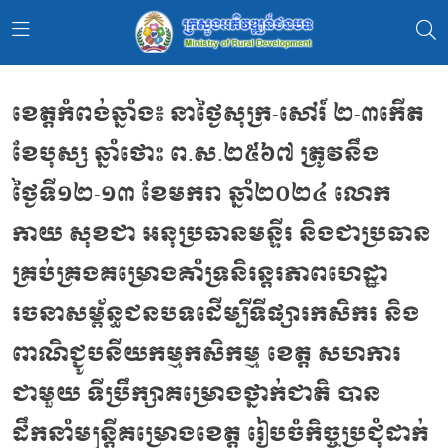
ខេត្តកំពង់ឆ្នាំង៖ នាថ្ងៃសុក្រ-សៅរ៍ ២-៣កើត
ខែបុស្ស ឆ្នាំថោះ ព.ស.២៥៦៧ ត្រូវនឹង
ថ្ងៃទី១២-១៣ ខែមករា ឆ្នាំ២០២៤ លោក
កាយ សុខជា អនុប្រធានមន្ទីរ និងជាប្រធាន
គ្រប់គ្រងគម្រោងគាំទ្រនិរន្តរភាពហេដ្ឋា
រចនាសម្ព័ន្ធជនបទដើម្បីទីផ្សារកសិករ និង
ពាណិជ្ជូបនីយកម្មកសិកម្ម ខេត្ត សហការ
ជាមួយ ទីប្រឹក្សាគម្រោងថ្នាក់ជាតិ បាន
ដឹកនាំមន្ត្រីគម្រោងខេត្ត រៀបចំកិច្ចប្រជុំដាក់