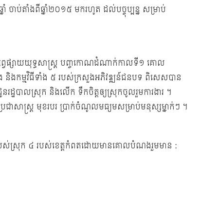
នាំ ចាប់តាំងពីឆ្នាំ២០១៥ មករហូត ដល់បច្ចុប្បន្ន សម្រាប់
ផ្សព្វផ្សាយយុទ្ធសាស្រ្ត បញ្ចកោណដំណាក់កាលទី១ គោល
និងកម្មវិធីទាំង ៥ របស់ក្រសួងអភិវឌ្ឍន៍ជនបទ ពិសេសបាន
 ជូនរដ្ឋបាលស្រុក និងលើក ទឹកចិត្តឲ្យស្រុកចូលរួមការងារ ។
្រជាសាស្រ្ត មុខរបរ ប្រាក់ចំណូលមធ្យមសម្រាប់មនុស្សម្នាក់ៗ ។
្ឈការរបស់ស្រុក ៤ របស់ខេត្តកំពតដោយមានគោលបំណងរួមមាន :