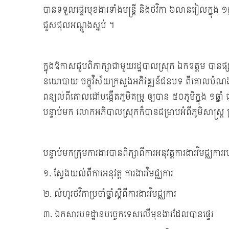
បានទទួលផ្ទេរមុខងារទាំងមន្រ្តី និងថវិកា ៦លានរៀលក្នុង ១ឆ្
ជួសជុលអណ្តូងស្នប់ ។
ក្នុងឱកាសជួបពិភាក្សាជាមួយរដ្ឋបាលស្រុក ឯកឧត្តម បាន
នយោបាយ ចក្ខុវិស័យក្រសួងអភិវឌ្ឍន៍ជនបទ ពីគោលបំណង 
ពន្យល់ពីគោលដៅបង្កើតភូមិគម្រូ ឲ្យបាន ៥០ភូមិក្នុង ១ឆ្នាំ
បន្ទាប់មក លោកអភិបាលស្រុកក៏បានជម្រាបអំពីភូមិសាស្រ្ត ប
បន្ទាប់មកក្រុមការងារបានពិភ្សាពីការអនុវត្តការងារវិមជ
១. ស្វែងយល់ពីការអនុវត្ត ការងារវិមជ្ឈការ
២. លំហូរថវិកាប្រចាំឆ្នាំស្តីពីការងារវិមជ្ឈការ
៣. ឯកសារបទដ្ឋានបច្ចេកទេសលើមុខងារដែលបានផ្ទេរ