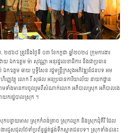
. ២៥៦៨ ត្រូវនឹងថ្ងៃទី ០៣ ខែកក្កដា ឆ្នាំ២០២៤ ក្រុមការងារ
ដោយ ឯកឧត្តម ម៉ា សុវណ្ណា អនុរដ្ឋលេខាធិការ និងជាប្រធាន
់ ឯកឧត្តម ឆាយ ប្ញទ្ធិសែន រដ្ឋមន្រ្តីក្រសួងអភិវឌ្ឍន៍ជនបទ អម
រញ្ញវត្ថុ លោក រី សុផល អនុប្រធានការិយាល័យ នាយកដ្ឋាន
៣រូប ព្រមទាំងមានការចូលរួមពីសំណាក់លោក អភិបាលស្រុក អភិបាលរង
ាយករដ្ឋបាលស្រុក ។
ស្រុកបន្ទាយមាស ស្រុកកំពង់ត្រាច ស្រុកឈូក និងស្រុកជុំគីរី ដែល
ារជួសជុលថែទាំប្រព័ន្ធផ្គត់ផ្គង់ទឹកស្អាតជនបទ។ ស្រុកទាំង៤នេះ