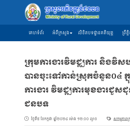
គេហទំព័រ
អំពីក្រសួង
លិខិតបទដ្ឋានគតិយុត្ត
ព្រឹ
ក្រុមការងារវិមជ្ឈការ និងវិ
បានចុះទៅកាន់ស្រុកចំនួន០៤ ក្ន
ការងារ វិមជ្ឍការមុខងារជួសជុលថែ
ជនបទ
ថ្ងៃទី៥ ខែកក្កដា ឆ្នាំ២០២៤ ម៉ោង ១២:០០ ល្ងាច
សកម្មភាពក