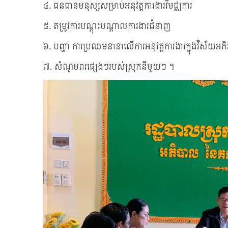
៤. ធនធានមនុស្សសម្រាប់អនុវត្តការងារវិមជ្ឈការ
៥. តម្រូវការបណ្តុះបណ្តាលការងារជំនាញ
៦. បញ្ហា ការប្រឈមនានាលើការអនុវត្តការងារក្នុងវិស័យអភ
៧. សំណូមពរផ្សេងៗរបស់ស្រុកនីមួយៗ ។