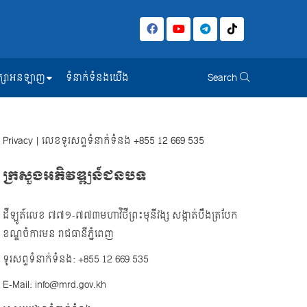
សិក្សាអនឡាញ
ទំនាក់ទំនងយើង
Search
Privacy
| លេខទូរសព្ទទំនាក់ទំនង
+855 12 669 535
ក្រសួងអភិវឌ្ឍន៍ជនបទ
ដីឡូត៍លេខ ៧៧១-៧៧៣មហាវិថីព្រះមុនីវង្ស សង្កាត់បឹងត្របែក
ខណ្ឌចំការមន រាជធានីភ្នំពេញ
ទូរសព្ទទំនាក់ទំនង: +855 12 669 535
E-Mail: info@mrd.gov.kh