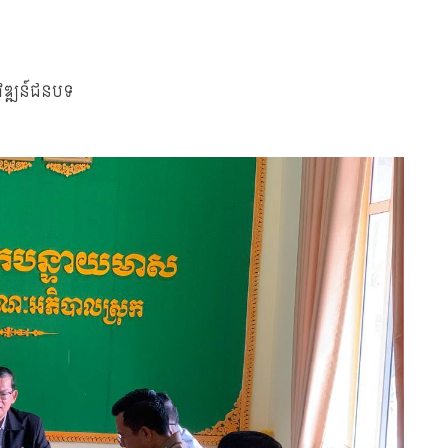
ិវឌ្ឍន៍ជនបទ