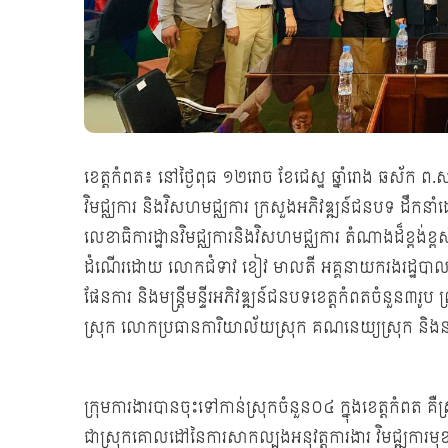
ខេត្តកំពត៖ នៅថ្ងៃពុធ ១២រោច ខែជេស្ឋ ឆ្នាំរោង ឆស័ក ព.ស
វិមជ្ឈការ និងវិសហមជ្ឈការ ក្រសួងអភិវឌ្ឍន៍ជនបទ ដឹកនាំ
លេខាធិការដ្ឋានវិមជ្ឈការនិងវិសហមជ្ឈការ តំណាងដ៏ខ្ពង់ខ្ពស
ដំណើរដោយ លោកជំទាវ ខៀវ មាលតី អគ្គនាយករងរដ្ឋបាលហិ
ផែនការ និងមន្រ្តីមន្ទីរអភិវឌ្ឍន៍ជនបទខេត្តកំពតចំនួន
ស្រុក លោកប្រធានការិយាល័យស្រុក គណនេយ្យស្រុក និងន
ក្រុមការងារបានចុះទៅកាន់ស្រុកចំនួន០៤ ក្នុងខេត្តកំពត គឺ
ជាស្រុកគោលដៅនៃការសាកល្បងអនុវត្តការងារ វិមជ្ឍការមុខង