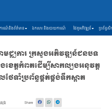
ត្តិការណ៍និងព័ត៌មាន
ឯកសារ និងរបាយការណ៍
ដៃគូអភិវឌ្ឍន៍
ប្រព័ន្ធ
សហមជ្ឈការ ក្រសួងអភិវឌ្ឍន៍ជនបទ
ុងខេត្តកំពតដើម្បីសាកល្បងអនុវត្ត
ទាំប្រព័ន្ធផ្គត់ផ្គង់ទឹកស្អាត
្រសួង
Share