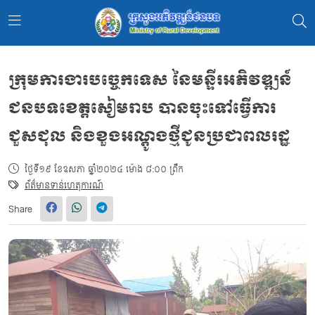
ក្រុមការងារបច្ចេកទេស នៃមន្ទីរអភិវឌ្ឍន៍
ជនបទខេត្តសៀមរាប បានចុះទៅធ្វើការ
ជួសជុល និងខួងអណ្តូងថ្មីជូនប្រជាពលរដ្ឋ
ថ្ងៃទី១៩ ខែឧសភា ឆ្នាំ២០២៤ ម៉ោង ៨:០០ ព្រឹក
ព័ត៌មានទាន់ហេតុការណ៍
Share