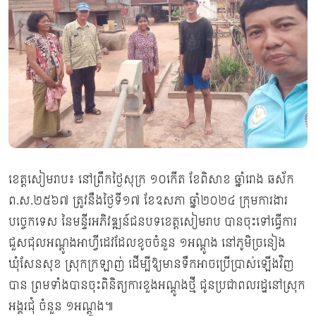
ខេត្តសៀមរាប៖ នៅព្រឹកថ្ងៃសុក្រ ១០កើត ខែពិសាខ ឆ្នាំរោង ឆស័ក
ព.ស.២៥៦៧ ត្រូវនឹងថ្ងៃទី១៧ ខែឧសភា ឆ្នាំ២០២៤ ក្រុមការងារ
បច្ចេកទេស នៃមន្ទីរអភិវឌ្ឍន៍ជនបទខេត្តសៀមរាប បានចុះទៅធ្វើការ
ជួសជុលអណ្តូងអាហ្វីដេវដែលខូចចំនួន ១អណ្ដូង នៅភូមិច្រនៀង
ឃុំសែនសុខ ស្រុកក្រឡាញ់ ដើម្បីឱ្យមានទឹកអាចប្រើប្រាស់ឡើងវិញ
បាន ព្រមទាំងបានចុះពិនិត្យការខួងអណ្តូងថ្មី ជូនប្រជាពលរដ្ឋនៅស្រុក
អង្គរជុំ ចំនួន ១អណ្ដូង៕