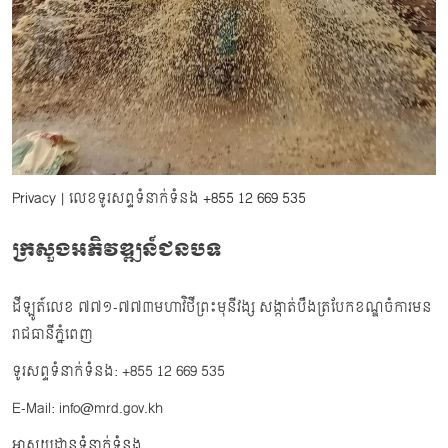
Privacy
| លេខទូរសព្ទទំនាក់ទំនង
+855 12 669 535
ក្រសួងអភិវឌ្ឍន៍ជនបទ
ដីឡូត៍លេខ ៧៧១-៧៧៣មហាវិថីព្រះមុនីវង្ស សង្កាត់បឹងត្របែកខណ្ឌចំការមន
រាជធានីភ្នំពេញ
ទូរសព្ទទំនាក់ទំនង: +855 12 669 535
E-Mail: info@mrd.gov.kh
អាសយដ្ឋានទំនាក់ទំនង