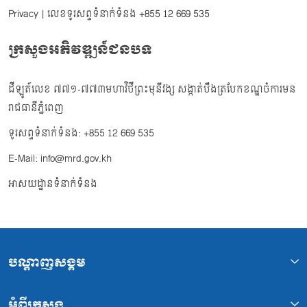
Privacy
| លេខទូរសព្ទទំនាក់ទំនង
+855 12 669 535
ក្រសួងអភិវឌ្ឍន៍ជនបទ
ដីឡូត៍លេខ ៧៧១-៧៧៣មហាវិថីព្រះមុនីវង្ស សង្កាត់បឹងត្របែកខណ្ឌចំការមន
រាជធានីភ្នំពេញ
ទូរសព្ទទំនាក់ទំនង: +855 12 669 535
E-Mail: info@mrd.gov.kh
អាសយដ្ឋានទំនាក់ទំនង
បណ្ដាញសង្គម
អំពីក្រសួង