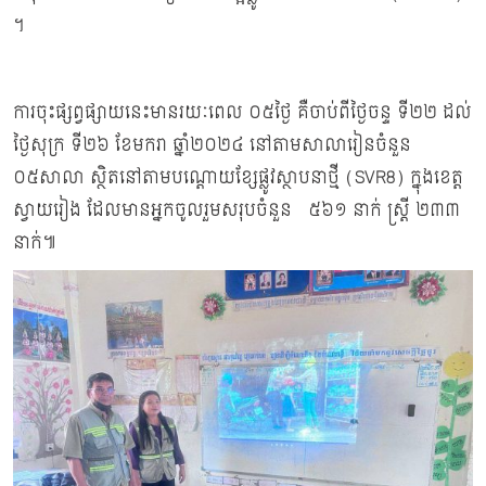
។
ការចុះផ្សព្វផ្សាយនេះមានរយៈពេល ០៥ថ្ងៃ គឺចាប់ពីថ្ងៃចន្ទ ទី២២ ដល់
ថ្ងៃសុក្រ ទី២៦ ខែមករា ឆ្នាំ២០២៤ នៅតាមសាលារៀនចំនួន
០៥សាលា ស្ថិតនៅតាមបណ្តោយខ្សែផ្លូវស្ថាបនាថ្មី (SVR8) ក្នុងខេត្ត
ស្វាយរៀង ដែលមានអ្នកចូលរួមសរុបចំនួន ៥៦១ នាក់ ស្រ្តី ២៣៣
នាក់៕