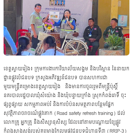
ខេត្តស្វាយរៀង៖ ក្រុមការងារការិយាល័យសង្គម និងបរិស្ថាន នៃនាយក
ដ្ឋានផ្លូវលំជនបទ ក្រសួងអភិវឌ្ឍន៍ជនបទ បានសហការជា
មួយមន្រ្តីគម្រោងខេត្តស្វាយរៀង និងមានការចូលរួមពីមន្ដ្រីប៉ុស្តិ៍
នគរបាលរដ្ឋបាលឃុំសំយ៉ោង និងឃុំបន្ទាយក្រាំង ស្រុកកំពង់រោទិ៍ ចុះ
ផ្សព្វផ្សាយ សកម្មភាពអប់រំ និងការបំប៉នសមត្ថភាពបន្ថែមផ្នែក
សុវត្ថិភាពចរាចរណ៍ផ្លូវគោក (Road safety refresh training) ដល់
លោកគ្រូ អ្នកគ្រូ និងសិស្សានុសិស្ស ដែលនៅតាមបណ្តោយខ្សែផ្លូវ
កំពុងសាងសង់របស់គម្រោងកែលម្អផ្លូវជនបទជំហានទី៣ (RRIP-3)