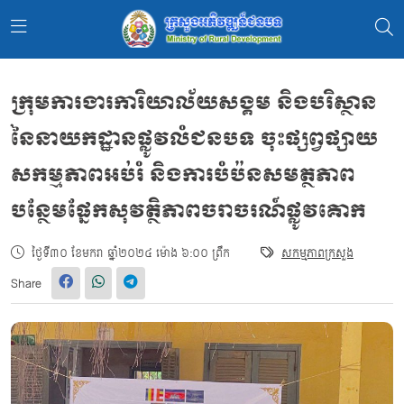
ក្រុមការងារការិយាល័យសង្គម និងបរិស្ថាន
នៃនាយកដ្ឋានផ្លូវលំជនបទ ចុះផ្សព្វផ្សាយ
សកម្មភាពអប់រំ និងការបំប៉នសមត្ថភាព
បន្ថែមផ្នែកសុវត្ថិភាពចរាចរណ៍ផ្លូវគោក
ថ្ងៃទី៣០ ខែមករា ឆ្នាំ២០២៤ ម៉ោង ៦:០០ ព្រឹក
សកម្មភាពក្រសួង
Share