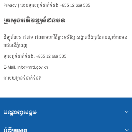
Privacy
| លេខទូរសព្ទទំនាក់ទំនង
+855 12 669 535
ក្រសួងអភិវឌ្ឍន៍ជនបទ
ដីឡូត៍លេខ ៧៧១-៧៧៣មហាវិថីព្រះមុនីវង្ស សង្កាត់បឹងត្របែកខណ្ឌចំការមន
រាជធានីភ្នំពេញ
ទូរសព្ទទំនាក់ទំនង: +855 12 669 535
E-Mail: info@mrd.gov.kh
អាសយដ្ឋានទំនាក់ទំនង
បណ្ដាញសង្គម
អំពីក្រសួង