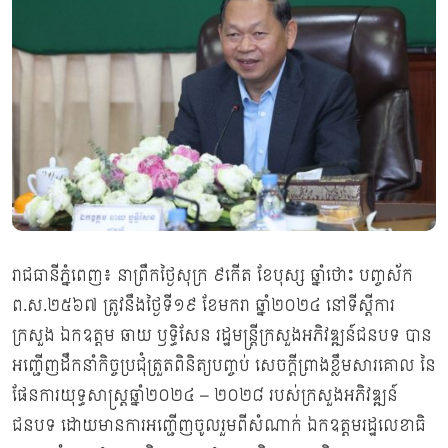
រាជធានីភ្នំពេញ៖ នាព្រឹកថ្ងៃសុក្រ ៩កើត ខែបុស្ស ឆ្នាំថោះ បញ្ចស័ក
ព.ស.២៥៦៧ ត្រូវនឹងថ្ងៃទី១៩ ខែមករា ឆ្នាំ២០២៤ នៅទីស្ដីការ
ក្រសួង ឯកឧត្តម ឆាយ ឫទ្ធិសែន រដ្ឋមន្ត្រីក្រសួងអភិវឌ្ឍន៍ជនបទ បាន
អញ្ជើញដឹកនាំកិច្ចប្រជុំត្រួតពិនិត្យបញ្ចប់ សេចក្ដីព្រាងខ្លឹមសារគោល នៃ
ផែនការយុទ្ធសាស្ដ្រឆ្នាំ២០២៤ – ២០២៨ របស់ក្រសួងអភិវឌ្ឍន៍
ជនបទ ដោយមានការអញ្ជើញចូលរួមពីសំណាក់ ឯកឧត្ដមរដ្ឋលេខាធិ