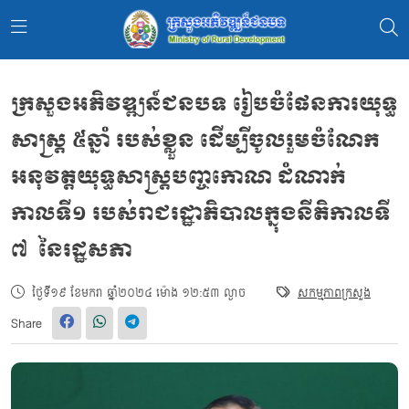
​ក្រសួងអភិវឌ្ឍន៍ជនបទ រៀបចំផែនការយុទ្ធ
សាស្ដ្រ ៥ឆ្នាំ របស់ខ្លួន ដើម្បីចូលរួមចំណែក
អនុវត្តយុទ្ធសាស្រ្ដបញ្ចកោណ ដំណាក់
កាលទី១ របស់រាជរដ្ឋាភិបាលក្នុងនីតិកាលទី
៧ នៃរដ្ឋសភា
ថ្ងៃទី១៩ ខែមករា ឆ្នាំ២០២៤ ម៉ោង ១២:៥៣ ល្ងាច
សកម្មភាពក្រសួង
Share