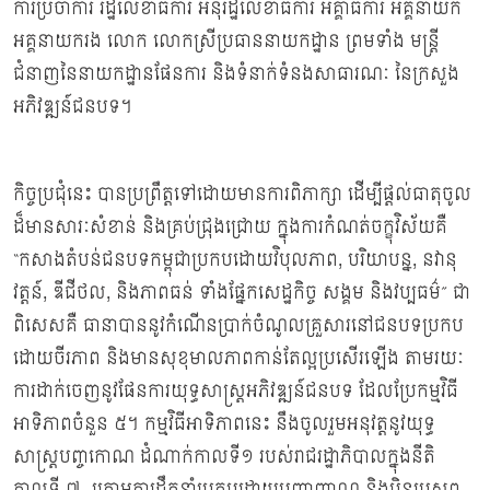
ការប្រចាំការ រដ្ឋលេខាធិការ អនុរដ្ឋលេខាធិការ អគ្គាធិការ អគ្គនាយក
អគ្គនាយករង លោក លោកស្រីប្រធាននាយកដ្ឋាន ព្រមទាំង មន្ដ្រី
ជំនាញនៃនាយកដ្ឋានផែនការ និងទំនាក់ទំនងសាធារណៈ នៃក្រសួង
អភិវឌ្ឍន៍ជនបទ។
កិច្ចប្រជុំនេះ បានប្រព្រឹត្តទៅដោយមានការពិភាក្សា ដើម្បីផ្តល់ធាតុចូល
ដ៏មានសារៈសំខាន់ និងគ្រប់ជ្រុងជ្រោយ ក្នុងការកំណត់ចក្ខុវិស័យគឺ
“កសាងតំបន់ជនបទកម្ពុជាប្រកបដោយវិបុលភាព, បរិយាបន្ន, នវានុ
វត្តន៍, ឌីជីថល, និងភាពធន់ ទាំងផ្នែកសេដ្ឋកិច្ច សង្គម និងវប្បធម៌” ជា
ពិសេសគឺ ធានាបាននូវកំណើនប្រាក់ចំណូលគ្រួសារនៅជនបទប្រកប
ដោយចីរភាព និងមានសុខុមាលភាពកាន់តែល្អប្រសើរឡើង តាមរយៈ
ការដាក់ចេញនូវផែនការយុទ្ធសាស្រ្ដអភិវឌ្ឍន៍ជនបទ ដែលប្រែកម្មវិធី
អាទិភាពចំនួន ៥។ កម្មវិធីអាទិភាពនេះ នឹងចូលរួមអនុវត្តនូវយុទ្ធ
សាស្រ្ដបញ្ចកោណ ដំណាក់កាលទី១ របស់រាជរដ្ឋាភិបាលក្នុងនីតិ
កាលទី ៧ ក្រោមការដឹកនាំប្រកបដោយបញ្ញាញាណ និងប៉ិនប្រសព្វ