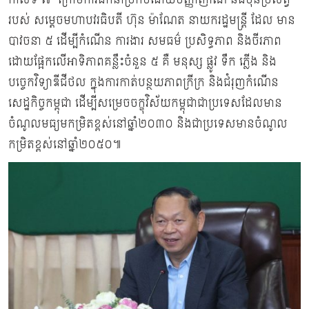
របស់ សម្ដេចមហាបវរធិបតី ហ៊ុន ម៉ាណែត នាយករដ្ឋមន្ដ្រី ដែល មាន
បាវចនា ៥ ដើម្បីកំណើន ការងារ សមធម៌ ប្រសិទ្ធភាព និងចីរភាព
ដោយផ្អែកលើអាទិភាពគន្លឹះចំនួន ៥ គឺ មនុស្ស ផ្លូវ ទឹក ភ្លើង និង
បច្ចេកវិទ្យាឌីជីថល ក្នុងការកាត់បន្ថយភាពក្រីក្រ និងជំរុញកំណើន
សេដ្ឋកិច្ចកម្ពុជា ដើម្បីសម្រេចចក្ខុវិស័យកម្ពុជាជាប្រទេសដែលមាន
ចំណូលមធ្យមកម្រិតខ្ពស់នៅឆ្នាំ២០៣០ និងជាប្រទេសមានចំណូល
កម្រិតខ្ពស់នៅឆ្នាំ២០៥០៕