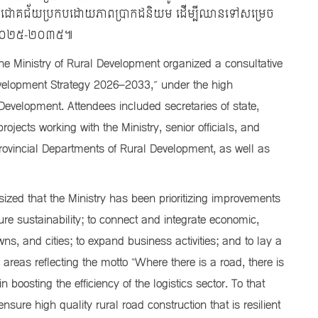
តបានជោគជ័យប្រកបដោយភាពប្រាកដនិយម ដើម្បីឈានទៅសម្រេច
នាំ២០២៥-២០៣៥៕
 Ministry of Rural Development organized a consultative
evelopment Strategy 2026–2033,” under the high
 Development. Attendees included secretaries of state,
ojects working with the Ministry, senior officials, and
–provincial Departments of Rural Development, as well as
zed that the Ministry has been prioritizing improvements
ure sustainability; to connect and integrate economic,
wns, and cities; to expand business activities; and to lay a
areas reflecting the motto “Where there is a road, there is
 boosting the efficiency of the logistics sector. To that
nsure high quality rural road construction that is resilient