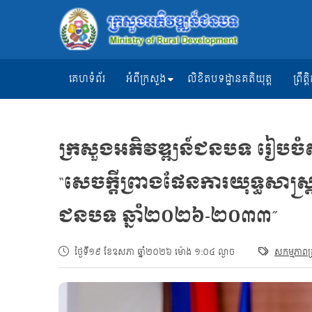
គេហទំព័រ
អំពីក្រសួង
លិខិតបទដ្ឋានគតិយុត្ត
ព្រឹ
ក្រសួងអភិវឌ្ឍន៍ជនបទ រៀបចំសិ
“សេចក្តីព្រាងផែនការយុទ្ធសាស្រ្ត
ជនបទ ឆ្នាំ២០២៦-២០៣៣”
ថ្ងៃទី១៩ ខែឧសភា ឆ្នាំ២០២៦ ម៉ោង ១:០៤ ល្ងាច
សកម្មភាពក