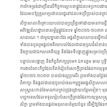
ការកែទម្រង់ជាច្រើនលើកិច្ចការស្ថាបនាផ្លូវជនបទប្រកប
ដែលអាចឱ្យគ្រួសារប្រជាពលរដ្ឋនៅជនបទប្រើប្រាស់បានគ្រ
សិក្ខាសាលាពិគ្រោះយោបល់បានប្រព្រឹត្តទៅដោយមានការធ្វើ
អភិវឌ្ឍន៍ហេដ្ឋារចនាសម្ព័ន្ធផ្លូវជនបទ ឆ្នាំ២០២៦-២០
សាធារណៈ។ ជាមួយគ្នានោះដែរ អង្គសិក្ខាសាលាបានធ្វើការពិ
ទាំងបានចូលរួមផ្ដល់មតិយោបល់ដែលជាធាតុចូលដ៏សំខាន់បន្ថ
និងក្លាយជាឯកសារគតិយុត្ត និងផែនទីបង្ហាញផ្លូវសម្រាប់ប្រើប្
បន្ទាប់បទបង្ហាញ និងកិច្ចពិភាក្សារួចមក ឯកឧត្តម ឆាយ ឫទ
ការងារចំពោះកិច្ចដែលខិតខំរៀបចំសេចក្តីព្រាងផែនការយុទ្ធសាស
ឆ្នាំ២០២៦-២០៣៣ បានយ៉ាងល្អប្រសើរ ព្រមទាំងបានថ្លែង
ពិភាក្សា និងផ្តល់ជាធាតុចូលយ៉ាងសកម្មក្នុងអង្គសិក្ខាសា
សាស្រ្តនេះកាន់តែមានភាពគ្រប់ជ្រុងជ្រោយបន្ថែមទៀត។ មុននឹ
បច្ចេកទេសដែលទទួលរៀបចំសេចក្តីព្រាងផែនការយុទ្ធសាស្រ្ត 
សិក្ខា ព្រមទាំងបានផ្តល់អនុសាសន៍មួយចំនួន ដើម្បីឱ្យផែនការយ