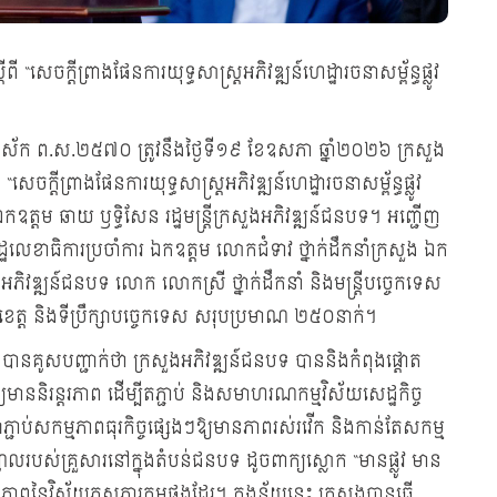
េចក្តីព្រាងផែនការយុទ្ធសាស្រ្តអភិវឌ្ឍន៍ហេដ្ឋារចនាសម្ព័ន្ធផ្លូវ
មី អដ្ឋស័ក ព.ស.២៥៧០ ត្រូវនឹងថ្ងៃទី១៩ ខែឧសភា ឆ្នាំ២០២៦ ក្រសួង
ក្តីព្រាងផែនការយុទ្ធសាស្រ្តអភិវឌ្ឍន៍ហេដ្ឋារចនាសម្ព័ន្ធផ្លូវ
ត្ដម ឆាយ ឫទ្ធិសែន រដ្ឋមន្រ្ដីក្រសួងអភិវឌ្ឍន៍ជនបទ។ អញ្ជើញ
្ឋលេខាធិការប្រចាំការ ឯកឧត្តម លោកជំទាវ ថ្នាក់ដឹកនាំក្រសួង ឯក
ងអភិវឌ្ឍន៍ជនបទ លោក លោកស្រី ថ្នាក់ដឹកនាំ និងមន្ដ្រីបច្ចេកទេស
 ខេត្ត និងទីប្រឹក្សាបច្ចេកទេស សរុបប្រមាណ ២៥០នាក់។
ែន បានគូសបញ្ជាក់ថា ក្រសួងអភិវឌ្ឍន៍ជនបទ បាននិងកំពុងផ្តោត
ាននិរន្តរភាព ដើម្បីតភ្ជាប់ និងសមាហរណកម្មវិស័យសេដ្ឋកិច្ច
្សាភ្ជាប់សកម្មភាពធុរកិច្ចផ្សេងៗឱ្យមានភាពរស់រវើក និងកាន់តែសកម្ម
ូលរបស់គ្រួសារនៅក្នុងតំបន់ជនបទ ដូចពាក្យស្លោក “មានផ្លូវ មាន
្ធភាពនៃវិស័យភស្តុភារកម្មផងដែរ។ ក្នុងន័យនេះ ក្រសួងបានធ្វើ