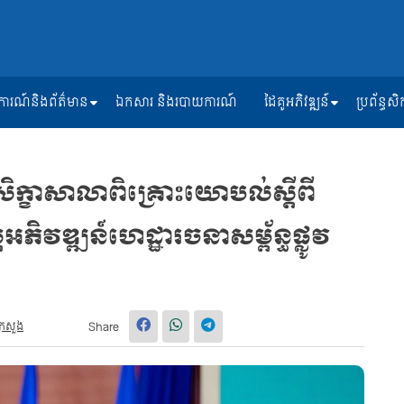
ត្តិការណ៍និងព័ត៌មាន
ឯកសារ និងរបាយការណ៍
ដៃគូអភិវឌ្ឍន៍
ប្រព័ន្ធ
ក្ខាសាលាពិគ្រោះយោបល់ស្តីពី
អភិវឌ្ឍន៍ហេដ្ឋារចនាសម្ព័ន្ធផ្លូវ
្រសួង
Share