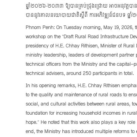
ឆ្នាំ២០២៦-២០៣៣ ឱ្យបានគ្រប់ជ្រុងជ្រោយ អាចអនុវត្
បាននូវគោលនយោបាយជាតិស្ដីពី ការអភិវឌ្ឍន៍ជនបទ ឆ្
Phnom Penh: On Tuesday morning, May 19, 2026, the
workshop on the “Draft Rural Road Infrastructure D
presidency of H.E. Chhay Rithisen, Minister of Rural
ministry leadership, leaders of development partner pr
technical officers from the Ministry and the capital
technical advisers, around 250 participants in total.
In his opening remarks, H.E. Chhay Rithisen emphasi
to the quality and maintenance of rural roads to ens
social, and cultural activities between rural areas, to
foundation for increasing household incomes in rural 
hope.” He noted that this work also plays a key role in
end, the Ministry has introduced multiple reforms to e