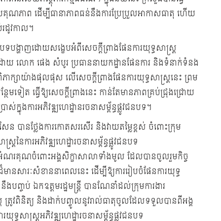
ដោយគុណភាព ដើម្បីធានាភាពធន់នឹងការប្រែប្រួលអាកាសធាតុ ហើយ
ប់រដូវកាល។
បទបង្ហាញដោយសង្ខេបអំពីសេចក្តីព្រាងផែនការយុទ្ធសាស្រ្ត
៣៣ ដោយ លោក ផេង សំបូរ ប្រធាននាយកដ្ឋានផែនការ និងទំនាក់ទំនង
ភាក្សាយ៉ាងផុលផុស លើសេចក្ដីព្រាងផែនការយុទ្ធសាស្ដ្រនេះ ព្រម
ែមទៀត ធ្វើឱ្យសេចក្ដីព្រាងនេះ កាន់តែមានភាពគ្រប់ជ្រុងជ្រោយ
រាស់ក្នុងការអភិវឌ្ឍហេដ្ឋានរចនាសម្ព័ន្ធផ្លូវជនបទ។
្ធិសែន បានថ្លែងការកោតសរសើរ និងវាយតម្លៃខ្ពស់ ចំពោះក្រុម
្រ្តនៃការអភិវឌ្ឍហេដ្ឋារចនាសម្ព័ន្ធផ្លូវជនបទ
អំណរគុណចំពោះអង្គសិក្ខាសាលាទាំងមូល ដែលបានចូលរួមកិច្ច
លាដ៏មានសារៈសំខាននាពេលនេះ ដើម្បីឱ្យការរៀបចំផែនការយុទ្ធ
ងបញ្ចប់ ឯកឧត្តមរដ្ឋមន្ត្រី បានណែនាំដល់ក្រុមការងារ
ត្រូវពិនិត្យ​ និងដាក់បញ្ចូលនូវរាល់ធាតុចូលដែលទទួលបានពីអង្គ
ុទ្ធសាស្រ្តអភិវឌ្ឍហេដ្ឋារចនាសម្ព័ន្ធផ្លូវជនបទ