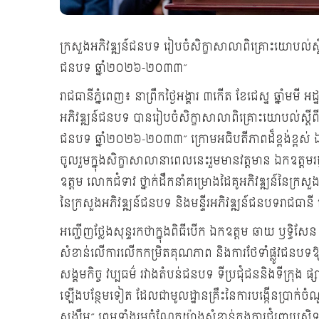
ក្រសួងអភិវឌ្ឍន៍ជនបទ រៀបចំសិក្ខាសាលាពិគ្រោះយោបល់ស្តីពី “ស
ជនបទ ឆ្នាំ២០២៦-២០៣៣”
រាជធានីភ្នំពេញ៖ នាព្រឹកថ្ងៃអង្គារ ៣កើត ខែជេស្ឋ ឆ្នាំម
អភិវឌ្ឍន៍ជនបទ បានរៀបចំសិក្ខាសាលាពិគ្រោះយោបល់ស្តីពី “សេច
ជនបទ ឆ្នាំ២០២៦-២០៣៣” ក្រោមអធិបតីភាពដ៏ខ្ពង់ខ្ពស់ ឯកឧ
ចូលរួមក្នុងសិក្ខាសាលានាពេលនេះរួមមានវត្តមាន ឯកឧត្តមរដ
ឧត្តម លោកជំទាវ ថ្នាក់ដឹកនាំគម្រោងដៃគូអភិវឌ្ឍន៍នៃក្រសួ
នៃក្រសួងអភិវឌ្ឍន៍ជនបទ និងមន្ទីរអភិវឌ្ឍន៍ជនបទរាជធានី
អញ្ជើញថ្លែងសុន្ទរកថាក្នុងពិធីបើក ឯកឧត្តម ឆាយ ឫទ្ធិស
សំខាន់លើការលើកកម្រិតគុណភាព និងការថែទាំផ្លូវជនបទឱ្យម
សង្គមកិច្ច វប្បធម៌ រវាងតំបន់ជនបទ ទីប្រជុំជននិងទីក្រុង ផ
ឡើងបន្ថែមទៀត ដែលជាមូលដ្ឋានគ្រឹះនៃការបង្កើនប្រាក់ចំណ
សង្ឃឹម” ព្រមទាំងរួមចំណែកយ៉ាងសំខាន់ក្នុងការជំរុញប្រសិទ