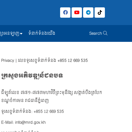
សិក្សាអនឡាញ
ទំនាក់ទំនងយើង
Search
Privacy
| លេខទូរសព្ទទំនាក់ទំនង
+855 12 669 535
ក្រសួងអភិវឌ្ឍន៍ជនបទ
ដីឡូត៍លេខ ៧៧១-៧៧៣មហាវិថីព្រះមុនីវង្ស សង្កាត់បឹងត្របែក
ខណ្ឌចំការមន រាជធានីភ្នំពេញ
ទូរសព្ទទំនាក់ទំនង: +855 12 669 535
E-Mail: info@mrd.gov.kh