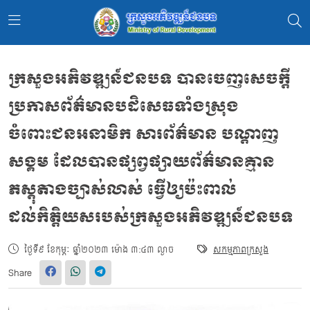
ក្រសួងអភិវឌ្ឍន៍ជនបទ បានចេញសេចក្ដី
ប្រកាសព័ត៌មានបដិសេធទាំងស្រុង
ចំពោះជនអនាមិក សារព័ត៌មាន បណ្ដាញ
សង្គម ដែលបានផ្សព្វផ្សាយព័ត៌មានគ្មាន
ភស្តុតាងច្បាស់លាស់ ធ្វើឲ្យប៉ះពាល់
ដល់កិត្តិយសរបស់ក្រសួងអភិវឌ្ឍន៍ជនបទ
ថ្ងៃទី៩ ខែកុម្ភៈ ឆ្នាំ២០២៣ ម៉ោង ៣:៤៣ ល្ងាច
សកម្មភាពក្រសួង
Share