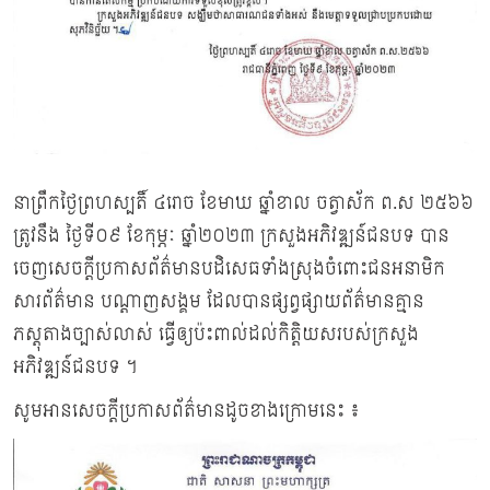
នាព្រឹកថ្ងៃព្រហស្បតិ៍ ៤រោច ខែមាឃ ឆ្នាំខាល ចត្វាស័ក ព.ស ២៥៦៦
ត្រូវនឹង ថ្ងៃទី០៩ ខែកុម្ភៈ ឆ្នាំ២០២៣ ក្រសួងអភិវឌ្ឍន៍ជនបទ បាន
ចេញសេចក្ដីប្រកាសព័ត៌មានបដិសេធទាំងស្រុងចំពោះជនអនាមិក
សារព័ត៌មាន បណ្ដាញសង្គម ដែលបានផ្សព្វផ្សាយព័ត៌មានគ្មាន
ភស្តុតាងច្បាស់លាស់ ធ្វើឲ្យប៉ះពាល់ដល់កិត្តិយសរបស់ក្រសួង
អភិវឌ្ឍន៍ជនបទ ។
សូមអានសេចក្ដីប្រកាសព័ត៌មានដូចខាងក្រោមនេះ ៖