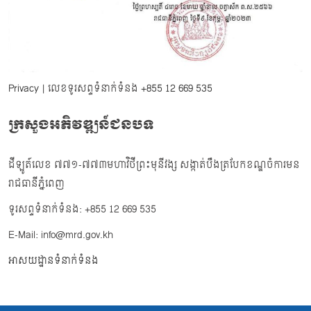
Privacy
| លេខទូរសព្ទទំនាក់ទំនង
+855 12 669 535
ក្រសួងអភិវឌ្ឍន៍ជនបទ
ដីឡូត៍លេខ ៧៧១-៧៧៣មហាវិថីព្រះមុនីវង្ស សង្កាត់បឹងត្របែកខណ្ឌចំការមន
រាជធានីភ្នំពេញ
ទូរសព្ទទំនាក់ទំនង: +855 12 669 535
E-Mail: info@mrd.gov.kh
អាសយដ្ឋានទំនាក់ទំនង