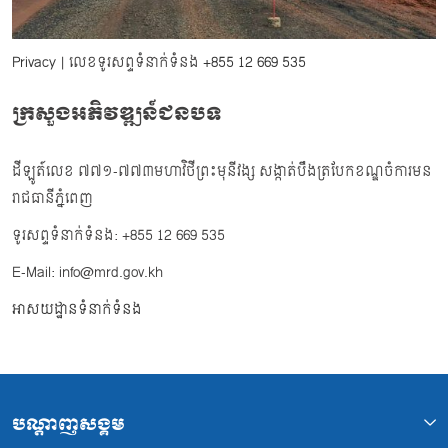
Privacy
| លេខទូរសព្ទទំនាក់ទំនង
+855 12 669 535
ក្រសួងអភិវឌ្ឍន៍ជនបទ
ដីឡូត៍លេខ ៧៧១-៧៧៣មហាវិថីព្រះមុនីវង្ស សង្កាត់បឹងត្របែកខណ្ឌចំការមន
រាជធានីភ្នំពេញ
ទូរសព្ទទំនាក់ទំនង: +855 12 669 535
E-Mail: info@mrd.gov.kh
អាសយដ្ឋានទំនាក់ទំនង
បណ្ដាញសង្គម