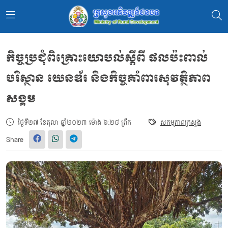
កិច្ចប្រជុំពិគ្រោះយោបល់ស្តីពី ផលប៉ះពាល់
បរិស្ថាន យេនឌ័រ និងកិច្ចគាំពារសុវត្ថិភាព
សង្គម
ថ្ងៃទី២៧ ខែតុលា ឆ្នាំ២០២៣ ម៉ោង ៦:២៨ ព្រឹក
សកម្មភាពក្រសួង
Share