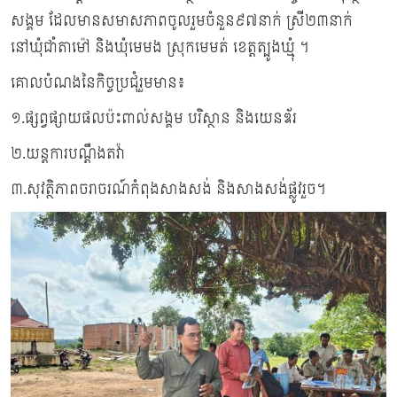
សង្គម ដែលមានសមាសភាពចូលរួមចំនួន៩៧នាក់ ស្រី២៣នាក់
នៅឃុំជាំតាម៉ៅ និងឃុំមេមង ស្រុកមេមត់ ខេត្តត្បូងឃ្មុំ ។
គោលបំណងនៃកិច្ចប្រជុំរួមមាន៖
១.ផ្សព្វផ្សាយផលប៉ះពាល់សង្គម បរិស្ថាន និងយេនឌ័រ
២.យន្តការបណ្តឹងតវ៉ា
៣.សុវត្ថិភាពចរាចរណ៍កំពុងសាងសង់ និងសាងសង់ផ្លូវរួច។