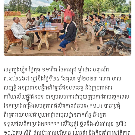
ខេត្តត្បូងឃ្មុំ៖ ថ្ងៃពុធ ១១កើត ខែអស្សុជ ឆ្នាំថោះ បញ្ចស័ក
ព.ស.២៥៦៧ ត្រូវនឹងថ្ងៃទី២៥ ខែតុលា ឆ្នាំ២០២៣ លោក មាស
សម្បត្តិ អនុប្រធានមន្ទីរអភិវឌ្ឍន៍ជនបទខេត្ត និងក្រុមការងារ
ការិយាល័យផ្លូវជនបទ បានរួមសហការជាមួយក្រុមការងារបច្ចេកទេស
នៃគម្រោងពង្រឹងសមត្ថភាពផលិតភាពជនបទ(PMU) បានប្រជុំ
ពិគ្រោះយោបល់ជាមួយអាជ្ញាធរមូលដ្ឋានពាក់ព័ន្ធ និងអ្នក
ទទួលផលពីគម្រោងNRRPRP លើខ្សែផ្លូវ ថ្មទទឹង-សំពៅលូន ប្រវែង
១១.៦គម ស្តីពី ផលប៉ះពាល់បរិស្ថាន យេនឌ័រ និងកិច្ចគាំពារសុវត្ថិភាព